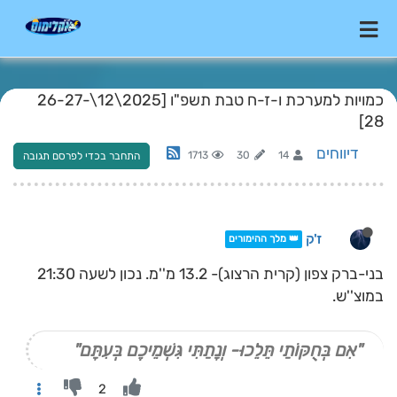
כמויות למערכת ו-ז-ח טבת תשפ"ו [2025\12\26-27-
28]
דיווחים
1713
30
14
התחבר בכדי לפרסם תגובה
ז'ק
👑 מלך ההימורים
בני-ברק צפון (קרית הרצוג)- 13.2 מ''מ. נכון לשעה 21:30
במוצ''ש.
"אִם בְּחֻקּוֹתַי תֵּלֵכוּ- וְנָתַתִּי גִּשְׁמֵיכֶם בְּעִתָּם"
2