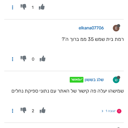
1
elkana07706
E
רמת בית שמש 35 ממ ברוך ה'?
0
שלג בששון
ש
✅מאושר
שמישהו יעלה פה קישור של האתר עם נתוני ספיקת נחלים
2
תגובה 1
ז