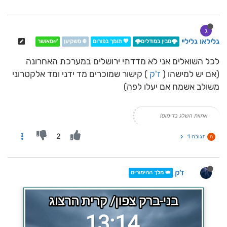
ג
גלילאו גליליי
🌩️מבין במודלים🌩️
💖 תומך בפורום
❄️ משקיען
✅מאושר
לכל השואלים אני לא מדדתי ירושלים במערכת האחרונה
(אם יש למישהו (
ז'ק
) קישור שמוכרים מד ידני ומד אלקטרוני
משולב אשמח אם יעלו לפה)
אחוות השלג בדימוס!
2
תגובה 1
ח
ז'ק
👑 מלך ההימורים