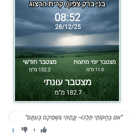
"אִם בְּחֻקּוֹתַי תֵּלֵכוּ- וְנָתַתִּי גִּשְׁמֵיכֶם בְּעִתָּם"
1