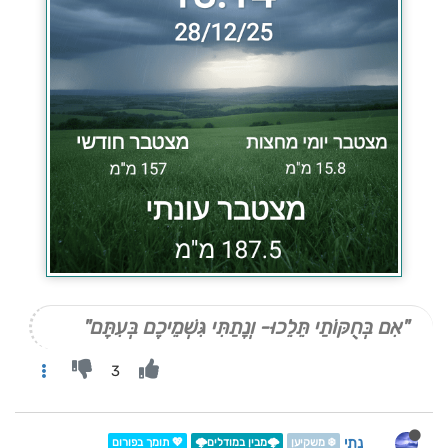
"אִם בְּחֻקּוֹתַי תֵּלֵכוּ- וְנָתַתִּי גִּשְׁמֵיכֶם בְּעִתָּם"
3
נתי
❄️ משקיען
🌩️מבין במודלים🌩️
💖 תומך בפורום