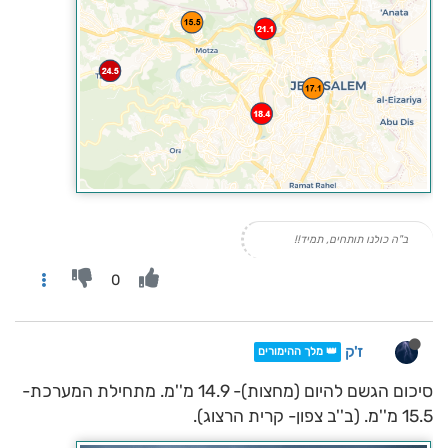
ב"ה כולנו תותחים, תמיד!!
0
ז'ק
👑 מלך ההימורים
סיכום הגשם להיום (מחצות)- 14.9 מ''מ. מתחילת המערכת-
15.5 מ''מ. (ב''ב צפון- קרית הרצוג).