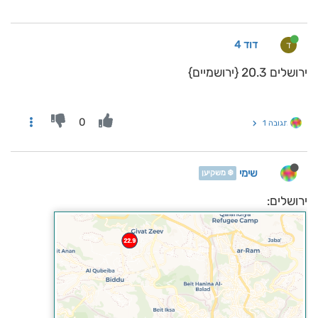
דוד 4
ד
ירושלים 20.3 {ירושמיים}
0
תגובה 1
שימי
❄️ משקיען
ירושלים: