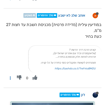
אוהב שלג לא ישבע
א
👑 מלך ההימורים
❄️ משקיען
במודיעין עילית (מדידה פרטית) מכניסת השבת עד חצות 27
מ"מ,
כעת בהיר
קונים הרבה דרך הרשת ?
(אליאקספרס וכדו' וגם אתרים ישראליים),
תרוויחו לפחות חלק מכספכם בחזרה...
מצטרפים לקאשדו ומקבלים כסף בחזרה על כל קניה:
https://cashdo.co.il/?ref=koBMDU
0
ז'ק
👑 מלך ההימורים