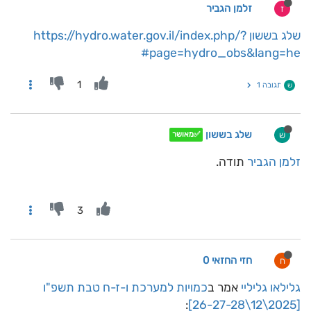
זלמן הגביר
ז
שלג בששון
https://hydro.water.gov.il/index.php/?
page=hydro_obs&lang=he#
1
תגובה 1
ש
שלג בששון
ש
✅מאושר
זלמן הגביר
תודה.
3
חזי החזאי 0
ח
גלילאו גליליי
אמר ב
כמויות למערכת ו-ז-ח טבת תשפ"ו
:
[2025\12\26-27-28]