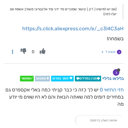
(אם יש למישהו ( ז'ק ) קישור שמוכרים מד ידני ומד אלקטרוני משולב אשמח אם
יעלו לפה)
https://s.click.aliexpress.com/e/_c3l4C3aH
בשמחה!
0
תגובה 1
ג
ג
גלילאו גליליי
🌩️מבין במודלים🌩️
💖 תומך בפורום
❄️ משקיען
✅מאושר
חזי החזאי 0
יש לך כזה כי כבר קניתי כמה באלי אקספרס גם
במחירים דומים למה שאתה הבאת והם לא היו שווים מי יודע
מה
אחוות השלג בדימוס!