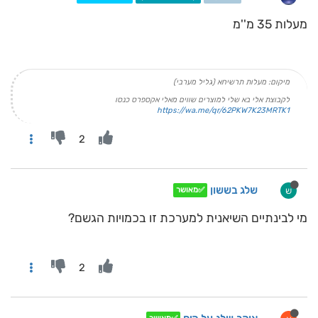
מעלות 35 מ''מ
מיקום: מעלות תרשיחא (גליל מערבי)
לקבוצת אלי בא שלי למוצרים שווים מאלי אקספרס כנסו
https://wa.me/qr/62PKW7K23MRTK1
2
שלג בששון
ש
✅מאושר
מי לבינתיים השיאנית למערכת זו בכמויות הגשם?
2