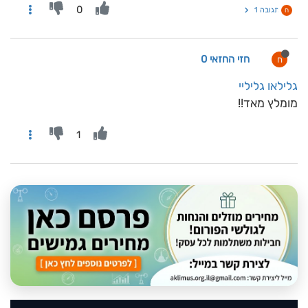
0
תגובה 1
ח
חזי החזאי 0
ח
גלילאו גליליי
מומלץ מאד!!
1