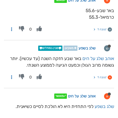
אוהב שלג על הים
א
✅מאושר
באר שבע-55.6
כרמיאל-55.3
0
תגובה 1
ש
שלג בשפע
ש
❄️ משקיען
🌩️מבין במודלים🌩️
אוהב שלג על הים
באר שבע חזקה השנה (עד עכשיו). יותר
גשומה מרוב הגולן וכמעט הגיעה לממוצע השנתי.
0
תגובה 1
א
אוהב שלג על הים
א
✅מאושר
שלג בשפע
לפי התחזית היא לא הולכת לסיים כשיאנית.