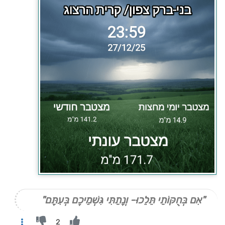
"אִם בְּחֻקּוֹתַי תֵּלֵכוּ- וְנָתַתִּי גִּשְׁמֵיכֶם בְּעִתָּם"
2