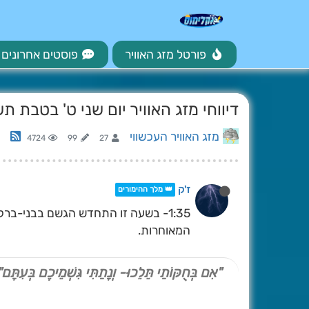
פורטל מזג האוויר
פוסטים אחרונים
דיווחי מזג האוויר יום שני ט' בטבת תשפ''ו (/25
מזג האוויר העכשווי
4724
99
27
ז'ק
👑 מלך ההימורים
1:35- בשעה זו התחדש הגשם בבני-בר
המאוחרות.
"אִם בְּחֻקּוֹתַי תֵּלֵכוּ- וְנָתַתִּי גִּשְׁמֵיכֶם בְּעִתָּם"