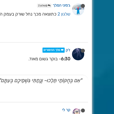
ג׳מיני המלך
@שלגון 2
שלגון 2
כתוצאה מכך נחל שורק בעמק הארזים זורם בקצב של 0
ז'ק
👑 מלך ההימורים
6:30
- בוקר גשום מאוד.
"אִם בְּחֻקּוֹתַי תֵּלֵכוּ- וְנָתַתִּי גִּשְׁמֵיכֶם בְּעִתָּם"
קר לי