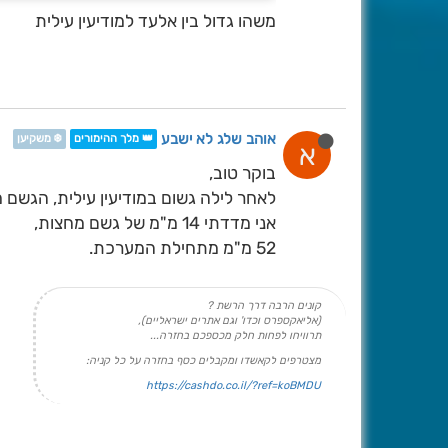
משהו גדול בין אלעד למודיעין עילית
אוהב שלג לא ישבע
👑 מלך ההימורים
❄️ משקיען
א
בוקר טוב,
לאחר לילה גשום במודיעין עילית, הגשם 
אני מדדתי 14 מ"מ של גשם מחצות,
52 מ"מ מתחילת המערכת.
קונים הרבה דרך הרשת ?
(אליאקספרס וכדו' וגם אתרים ישראליים),
תרוויחו לפחות חלק מכספכם בחזרה...
מצטרפים לקאשדו ומקבלים כסף בחזרה על כל קניה:
https://cashdo.co.il/?ref=koBMDU