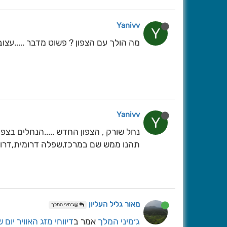
Yanivv
Y
מה הולך עם הצפון ? פשוט מדבר .....עצו
Yanivv
Y
נחל שורק , הצפון החדש .....הנחלים בצפו
תהנו ממש שם במרכז,שפלה דרומית,דרום
מאור גליל העליון
@ג׳מיני המלך
ג׳מיני המלך
אמר ב
דיווחי מזג האוויר יום שני 