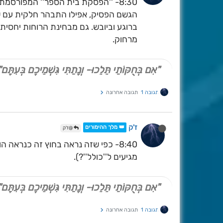
הגשם הפסיק, אפילו התבהר חלקית עם שמ
ברוגע וביובש. גם מבחינת הרוחות יחסית 
מרחוק.
"אִם בְּחֻקּוֹתַי תֵּלֵכוּ- וְנָתַתִּי גִּשְׁמֵיכֶם בְּעִתָּם"
תגובה 1
תגובה אחרונה
ז'ק
👑 מלך ההימורים
@ז'ק
8:40- כפי שזה נראה בחוץ זה כנראה
מגיעים ל''כולל''?).
"אִם בְּחֻקּוֹתַי תֵּלֵכוּ- וְנָתַתִּי גִּשְׁמֵיכֶם בְּעִתָּם"
תגובה 1
תגובה אחרונה