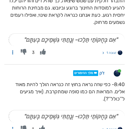
התבהר חלקית עם שמש שיצאה, כך שהילדים והוריהם יכלו
להגיע למוסדות החינוך ברוגע וביובש. גם מבחינת הרוחות
יחסית רגוע. כעת אנחנו כנראה לקראת שינוי, ואפילו רעמים
נשמעים מרחוק.
"אִם בְּחֻקּוֹתַי תֵּלֵכוּ- וְנָתַתִּי גִּשְׁמֵיכֶם בְּעִתָּם"
3
תגובה 1
ז'ק
👑 מלך ההימורים
8:40- כפי שזה נראה בחוץ זה כנראה הולך להיות מאוד
אלים. המראות הם כמו סופה שמתקרבת. (איך מגיעים
ל''כולל''?).
"אִם בְּחֻקּוֹתַי תֵּלֵכוּ- וְנָתַתִּי גִּשְׁמֵיכֶם בְּעִתָּם"