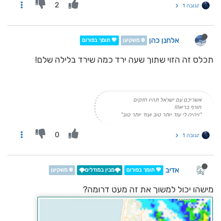
2
תגובה 1
אלחנן כהן
❄️ משקיען
💖 תומך בפורום
תכלס זה הזוי שתוך שעה ירד כמה שירד בלילה שלם!
אשריכם עם ישראל תהיו חזקים
חורף בריא!!!
"ויהיה לי עוד יותר טוב ועוד יותר טוב"
0
תגובה 1
אדיב
💖 תומך בפורום
🌩️מבין במודלים🌩️
❄️ משקיען
מישהו יכול למשוך את זה מעט דרומה?