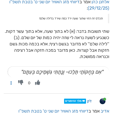
אלחנן כהן
אמר ב
דיווחי מזג האוויר יום שני ט' בטבת תשפ''ו
:
(29/12/25)
תכלס זה הזוי שתוך שעה ירד כמה שירד בלילה שלם!
שתי תשובות בדבר: (א) לא בתוך שעה, אלא בתוך עשר דקות.
כשנגיע לשעה נראה לי שזה יהיה כמות של יום שלם. (ב)
''לילה שלם'' לא מדובר בגשם רציף, אלא בכמה מכות גשם
חזקות אבל קצרות. כאן מדובר במכה חזקה אבל רציפה
וכנראה ממושכת.
"אִם בְּחֻקּוֹתַי תֵּלֵכוּ- וְנָתַתִּי גִּשְׁמֵיכֶם בְּעִתָּם"
0
ז'ק
👑 מלך ההימורים
אדיב
אמר ב
דיווחי מזג האוויר יום שני ט' בטבת תשפ''ו