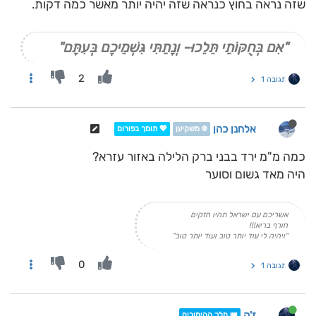
שזה נראה בחוץ כנראה שזה יהיה יותר מאשר כמה דקות.
"אִם בְּחֻקּוֹתַי תֵּלֵכוּ- וְנָתַתִּי גִּשְׁמֵיכֶם בְּעִתָּם"
2
תגובה 1
אלחנן כהן
❄️ משקיען
💖 תומך בפורום
כמה מ"מ ירד בבני ברק הלילה באזור עזרא?
היה מאד גשום וסוער
אשריכם עם ישראל תהיו חזקים
חורף בריא!!!
"ויהיה לי עוד יותר טוב ועוד יותר טוב"
0
תגובה 1
ז'ק
👑 מלך ההימורים