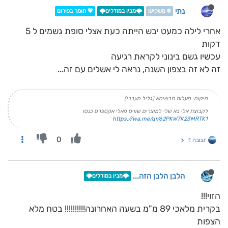
נתי
❄️ משקיען
🌩️מבין במודלים🌩️
💖 תומך בפורום
אחרי לילה כמעט יבש הייתה כעת אצלי סופת גשמים ל 5
דקות
עכשיו גשם בינוני לקראת רגיעה
זה לא זה בצפון השנה, נראה לי אשלים עם זה...
מיקום: מעלות תרשיחא (גליל מערבי)
לקבוצת אלי בא שלי למוצרים שווים מאלי אקספרס כנסו
https://wa.me/qr/62PKW7K23MRTK1
0
תגובה 1
הלבן הלבן הזה...
🌩️מבין במודלים🌩️
הזוי!!!
בקרית מלאכי 89 מ"מ בשעה האחרונה!!!!!!!!!! בטח מלא
הצפות