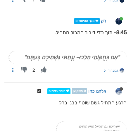
1
תגובה 1
ז'ק
👑 מלך ההימורים
8:45
- תוך כדי דיבור המבול התחיל.
"אִם בְּחֻקּוֹתַי תֵּלֵכוּ- וְנָתַתִּי גִּשְׁמֵיכֶם בְּעִתָּם"
2
תגובה 1
אלחנן כהן
❄️ משקיען
💖 תומך בפורום
הרגע התחיל גשם שוטף בבני ברק
אשריכם עם ישראל תהיו חזקים
חורף בריא!!!