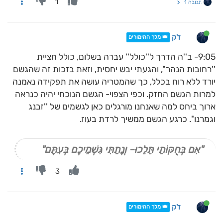
1
תגובה 1
ז'ק
👑 מלך ההימורים
9:05- ב''ה הדרך ל''כולל'' עברה בשלום, כולל חציית
''רחובות הנהר'', והגעתי יבש יחסית, וזאת בזכות זה שהגשם
יורד ללא רוח בכלל, כך שהמטריה עושה את תפקידה נאמנה
למרות הגשם החזק. וכפי הצפוי- הגשם הנוכחי יהיה כנראה
ארוך ביחס למה שאנחנו מורגלים כאן לגשמים של ''זבנג
וגמרנו''. כרגע הגשם ממשיך לרדת בעוז.
"אִם בְּחֻקּוֹתַי תֵּלֵכוּ- וְנָתַתִּי גִּשְׁמֵיכֶם בְּעִתָּם"
3
ז'ק
👑 מלך ההימורים