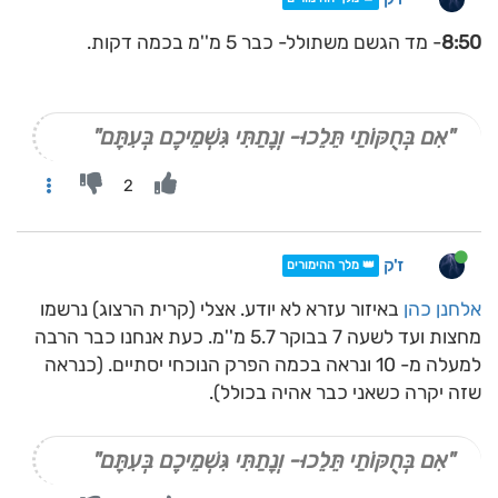
8:50
- מד הגשם משתולל- כבר 5 מ''מ בכמה דקות.
"אִם בְּחֻקּוֹתַי תֵּלֵכוּ- וְנָתַתִּי גִּשְׁמֵיכֶם בְּעִתָּם"
2
ז'ק
👑 מלך ההימורים
אלחנן כהן
באיזור עזרא לא יודע. אצלי (קרית הרצוג) נרשמו
מחצות ועד לשעה 7 בבוקר 5.7 מ''מ. כעת אנחנו כבר הרבה
למעלה מ- 10 ונראה בכמה הפרק הנוכחי יסתיים. (כנראה
שזה יקרה כשאני כבר אהיה בכולל).
"אִם בְּחֻקּוֹתַי תֵּלֵכוּ- וְנָתַתִּי גִּשְׁמֵיכֶם בְּעִתָּם"