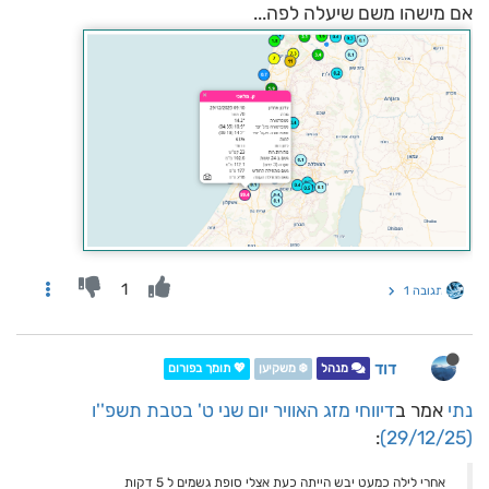
אם מישהו משם שיעלה לפה...
1
תגובה 1
דוד
מנהל
❄️ משקיען
💖 תומך בפורום
נתי
אמר ב
דיווחי מזג האוויר יום שני ט' בטבת תשפ''ו
:
(29/12/25)
אחרי לילה כמעט יבש הייתה כעת אצלי סופת גשמים ל 5 דקות