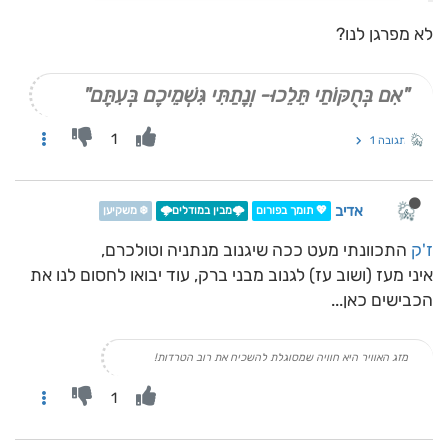
לא מפרגן לנו?
"אִם בְּחֻקּוֹתַי תֵּלֵכוּ- וְנָתַתִּי גִּשְׁמֵיכֶם בְּעִתָּם"
1
תגובה 1
אדיב
💖 תומך בפורום
🌩️מבין במודלים🌩️
❄️ משקיען
ז'ק
התכוונתי מעט ככה שיגנוב מנתניה וטולכרם,
איני מעז (ושוב עז) לגנוב מבני ברק, עוד יבואו לחסום לנו את
הכבישים כאן...
מזג האוויר היא חוויה שמסוגלת להשכיח את רוב הטרדות!
1