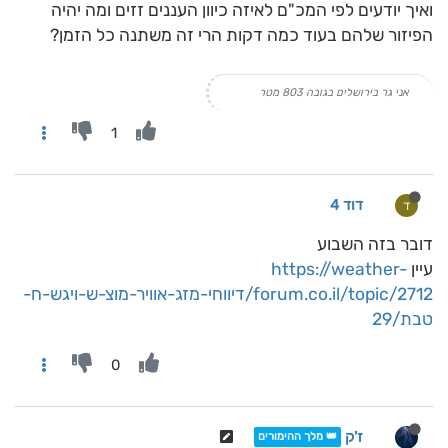
ואיך יודעים לפי המכ"ם לאיזה כיוון העננים זזים ומה יהיה
הפיזור שלהם בעוד כמה דקות הרי זה משתנה כל הזמן?
אני גר בירושלים בגובה 803 מטר
1
דוד 4
ד
דובר בזה השבוע
עיין
https://weather-
forum.co.il/topic/2712/דיווחי-מזג-אוויר-מוצ-ש-ויגש-ח-
טבת/29
0
ז'ק
👑 מלך ההימורים