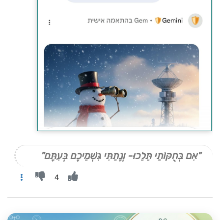
"אִם בְּחֻקּוֹתַי תֵּלֵכוּ- וְנָתַתִּי גִּשְׁמֵיכֶם בְּעִתָּם"
4