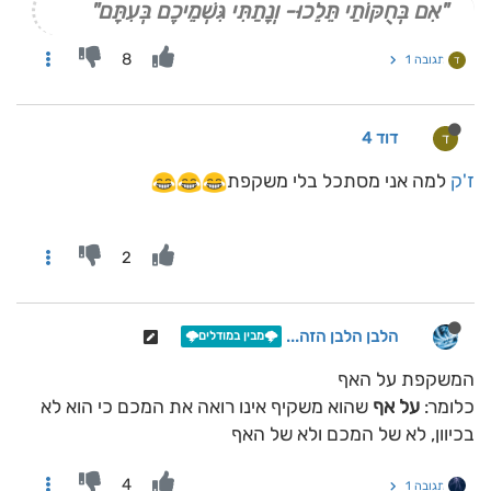
"אִם בְּחֻקּוֹתַי תֵּלֵכוּ- וְנָתַתִּי גִּשְׁמֵיכֶם בְּעִתָּם"
8
תגובה 1
ד
דוד 4
ד
ז'ק
למה אני מסתכל בלי משקפת
2
הלבן הלבן הזה...
🌩️מבין במודלים🌩️
המשקפת על האף
כלומר:
על אף
שהוא משקיף אינו רואה את המכם כי הוא לא
בכיוון, לא של המכם ולא של האף
4
תגובה 1