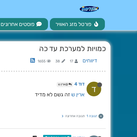
פורטל מזג האוויר
פוסטים אחרונים
כמויות למערכת עד כה
דיווחים
1655
38
17
דוד 4
@ארין ש
ד
ארין ש
זה גשם לא מדיד
תגובה 1
תגובה אחרונה
א