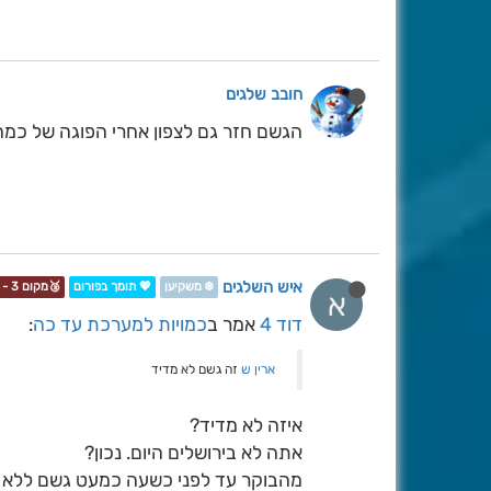
חובב שלגים
הגשם חזר גם לצפון אחרי הפוגה של כמה
איש השלגים
❄️ משקיען
💖 תומך בפורום
🥉מקום 3 - תחרות📷❄️
א
דוד 4
אמר ב
כמויות למערכת עד כה
:
ארין ש
זה גשם לא מדיד
איזה לא מדיד?
אתה לא בירושלים היום. נכון?
מהבוקר עד לפני כשעה כמעט גשם ללא 