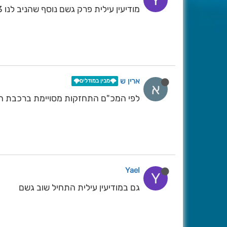
Y
מודיעין עילית פרק גשם נוסף שהניב לנו 0.3 מ"מ, סה"כ 1.8 מ"מ מחצות
ארין ש
🌩️מבין במודלים🌩️
א
לפי המכ"ם התחזקות מסויימת ברכבת המש
Yael
Y
גם במודיעין עילית התחיל שוב גשם