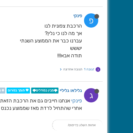
פינקי
פ
הרכבת צפונית לנו
אך מה לנו כי נלין?
עברנו כבר את הממוצע השנתי
יששש
תודה אבא!!!
תגובה 1
תגובה אחרונה
ג
גלילאו גליליי
🌩️מבין במודלים🌩️
💖 תומך בפורום
❄️ 
ג
פינקי
אנחנו חייבים גם את הרכבת הזאת 
אחרי שהתחיל לרדת מאז שממוצע נכנס לשנו
אחוות השלג בדימוס!