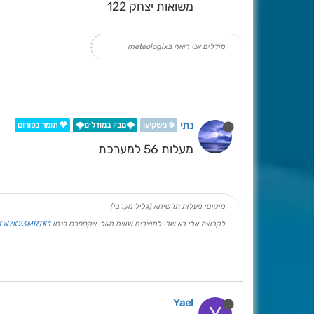
משואות יצחק 122
מודלים אני רואה בmeteologix
נתי
❄️ משקיען
🌩️מבין במודלים🌩️
💖 תומך בפורום
מעלות 56 למערכת
מיקום: מעלות תרשיחא (גליל מערבי)
לקבוצת אלי בא שלי למוצרים שווים מאלי אקספרס כנסו
PKW7K23MRTK1
Yael