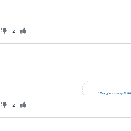
2
https://wa.me/qr/62
2