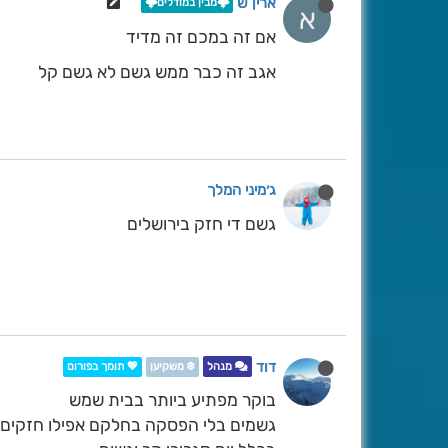
ארין ש
🌩️מבין במודלים🌩️
א
אם זה במכם זה מדיד
אגב זה כבר ממש גשם לא גשם קל
ג׳מיני המלך
גשם די חזק בירושלים
דוד
מנהל
❄️ משקיען
💖 תומך בפורום
בוקר מפתיע ביותר בבית שמש
גשמים בלי הפסקה בחלקם אפילו חזקים