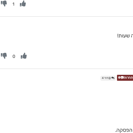
1
 שעות!
0
@דוד 4
הפסקה.