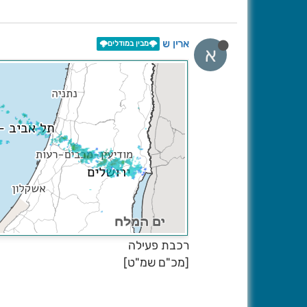
ארין ש
🌩️מבין במודלים🌩️
א
רכבת פעילה
[מכ"ם שמ"ט]