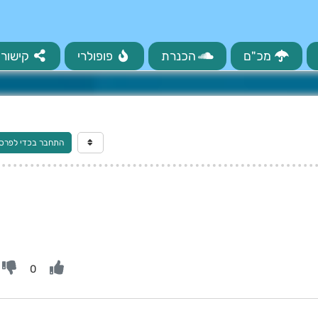
מכ"ם
הכנרת
פופולרי
קישורי
התחבר בכדי לפרס
0