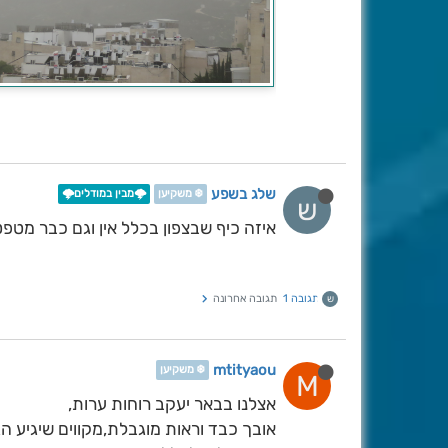
שלג בשפע
❄️ משקיען
🌩️מבין במודלים🌩️
ש
איזה כיף שבצפון בכלל אין וגם כבר מטפ
תגובה 1
תגובה אחרונה
ש
mtityaou
❄️ משקיען
M
אצלנו בבאר יעקב רוחות ערות,
אובך כבד וראות מוגבלת,מקווים שיגיע