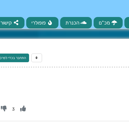
מכ"ם
הכנרת
פופולרי
קישורי
התחבר בכדי לפרס
3