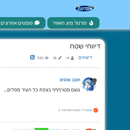
פורטל מזג האוויר
פוסטים אחרונים
דיווחי שטח
דיווחים
920
18
14
חובב שלגים
גשם מטרףףף בצפת כל העיר מפלים...
תגובה 1
תגובה אחרונה
א