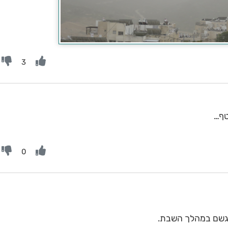
3
טף…
0
 הגשם במהלך השבת.