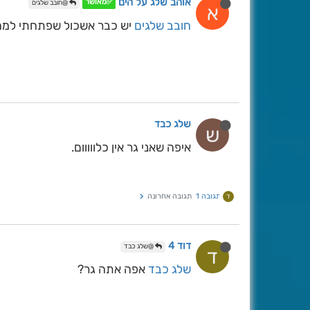
אוהב שלג על הים
✅מאושר
@חובב שלגים
א
חובב שלגים
יש כבר אשכול שפתחתי למה
שלג כבד
ש
איפה שאני גר אין כלווווום.
תגובה 1
תגובה אחרונה
ד
דוד 4
@שלג כבד
ד
שלג כבד
אפה אתה גר?