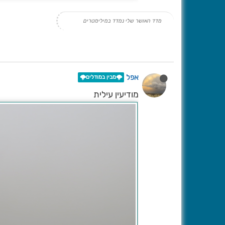
מדד האושר שלי נמדד במילימטרים
אפל
🌩️מבין במודלים🌩️
מודיעין עילית