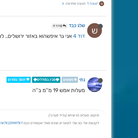
תגובה 1
תגובה אחרונה
ש
שלג כבד
@דוד 4
ש
דוד 4
אני גר איפשהוא באזור ירושלים.. ל
נתי
❄️ משקיען
🌩️מבין במודלים🌩️
💖 תומך בפורום
מעלות אמש 19 מ''מ ב''ה
מיקום: מעלות תרשיחא (גליל מערבי)
לקבוצת אלי בא שלי למוצרים שווים מאלי אקספרס כנסו
PKW7K23MRTK1