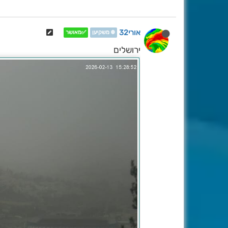
אורי32
❄️ משקיען
✅מאושר
ירושלים