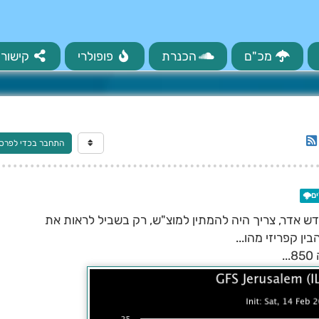
מכ"ם
הכנרת
פופולרי
קישורי
התחבר בכדי לפרס
ם🌩️
 אדר, צריך היה להמתין למוצ"ש, רק בשביל לראות את
.