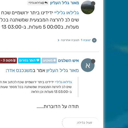
מאור גליל העליון
@גלילאו גליליי
גלילאו גליליי
ידידינו ביתר ירושמיים שכח
מעלות, ב00:00 5 מעלות, ב-03:00 13 מעלות וכן הלאה
תגובה 1
תגובה אחרונה
א
איש השלגים
❄️ משקיען
💖 תומך בפורום
🥉מקום 3 - תחרות📷❄️
א
מאור גליל העליון
אמר ב
משנכנס אדר
:
גלילאו גליליי
ידידינו ביתר ירושמיים שכח לכתוב את ה
ב-03:00 13 מעלות וכן הלאה
תודה על הדוברות......
פעיל בלילה