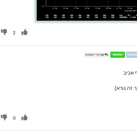
2
משקיען
✅מאושר
@ביתר ירושמיים
 אביב
זה נורא)
0