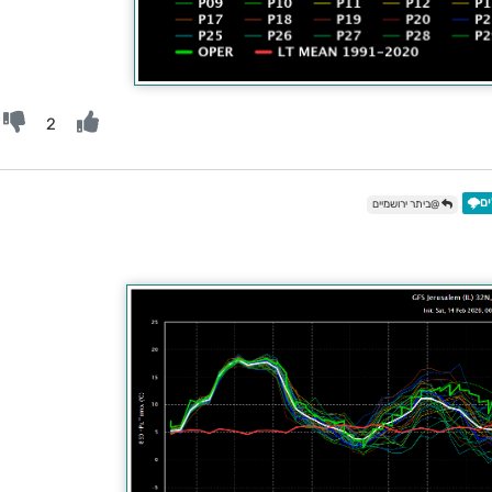
2
ם🌩️
@ביתר ירושמיים