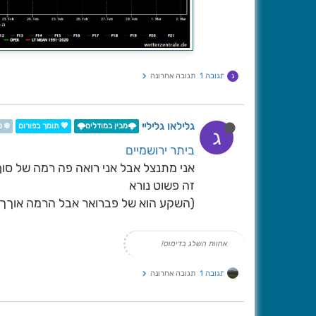
תגובה 1
תגובה אחרונה
ג
גלילאו גליליי
🌩️מבין במודלים🌩️
💖 תומך בפורום
❄️ 
ג
ביתר ירושמיים
אני מתנצל אבל אני רואה פה רמה של סוף
זה פשוט נורא
(השקע הוא של פברואר אבל הרמה אוךךך 
אחוות השלג בדימוס!
תגובה 1
תגובה אחרונה