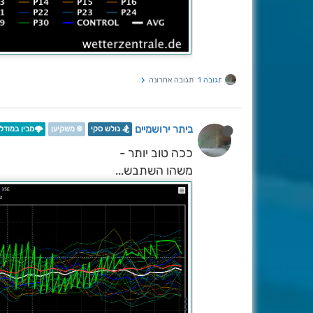
תגובה 1
תגובה אחרונה
ביתר ירושמיים
🏂 גולש סקי
❄️ משקיען
🌩️מבין במודלי
ככה טוב יותר -
משהו השתבש...