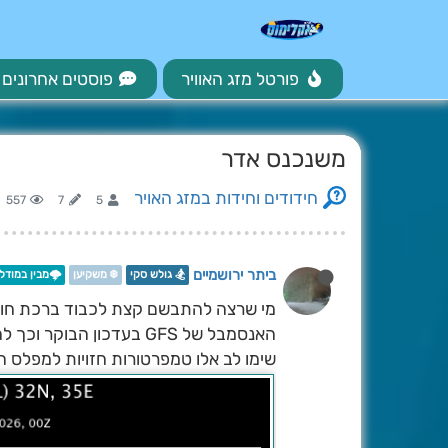
פורטל מזג האוויר
פוסטים אחרונים
משנכנס אדר
חידודים וחידות במזג האויר
557
7
5
ביתר ירושמיים
🏂 גולש סקי
❄️ משקיען
🌩️מבין במודלי
מי שרצה להתבשם קצת לכבוד ברכת חודש
האנסמבל של GFS בעדכון הבוקר וכך להבין קפריזי מהו...
שימו לב אלו טמפרטורות חזויות למפלס ה 850..