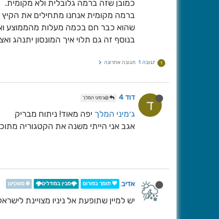
כמובן שזה ברמה גלובלית ולא מקומית.
ברמה מקומית אנחנו מתחילים את הקיץ מנ
שהוא כבר חם בכמה מעלות מהממוצע ואני 
בנוסף זה גם תלוי איך המונסון יתנהג ואצ
תגובה 1
תגובה אחרונה
ד
דוד 4
@ג׳מיני המלך
ד
ג׳מיני המלך
יפה מאוד! ניתוח מבריק
אגב אני הייתי משנה את הקטגוריה מתוכן
אדיב
💖 תומך בפורום
🌩️מבין במודלים🌩️
❄️ משקיען
יש למיין שתופעת אל ניניו מצויינת לישרא