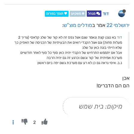
דוד
מנהל
❄️ משקיען
💖 תומך בפורום
ירושלמי 22
אמר ב
מודלים מוצ"ש
:
דוד
בא נצנן קצת ונאמר שגם אצל גפס זה לא קור של שלג קלאסי (צריך 2
מעלות פחות) וגם אצל הקנדי רואים את הבעיתיות של הכניסה של האפיק כך
שלא הייתי בונה כאן על שלג
אבל אם יתממש התרחיש של הקנדי יהיה כאן סוף כל סוף לאחר חודשיים
מערכת אמיתית של קור וגשם וכרגע זה גם יהיה הרבה
נ.ב. איסי נראה גם כן לא רע עם מערכת גשם יפה ביום ראשון
אכן
הם הם הדברים!
מיקום: בית שמש
2