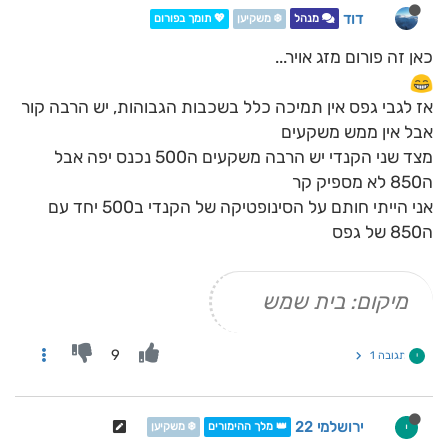
דוד
מנהל
❄️ משקיען
💖 תומך בפורום
כאן זה פורום מזג אויר...
אז לגבי גפס אין תמיכה כלל בשכבות הגבוהות, יש הרבה קור
אבל אין ממש משקעים
מצד שני הקנדי יש הרבה משקעים ה500 נכנס יפה אבל
ה850 לא מספיק קר
אני הייתי חותם על הסינופטיקה של הקנדי ב500 יחד עם
ה850 של גפס
מיקום: בית שמש
9
תגובה 1
י
ירושלמי 22
י
👑 מלך ההימורים
❄️ משקיען