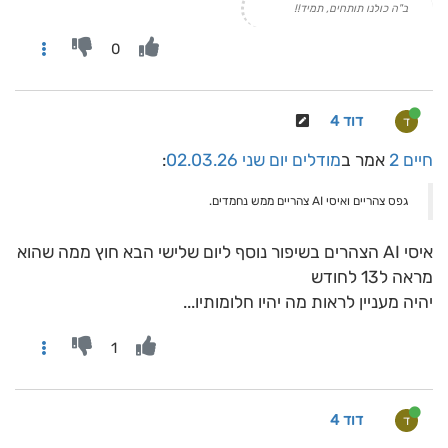
ב"ה כולנו תותחים, תמיד!!
0
דוד 4
ד
חיים 2
אמר ב
מודלים יום שני 02.03.26
:
גפס צהריים ואיסי AI צהריים ממש נחמדים.
איסי AI הצהרים בשיפור נוסף ליום שלישי הבא חוץ ממה שהוא
מראה ל13 לחודש
יהיה מעניין לראות מה יהיו חלומותיו...
1
דוד 4
ד