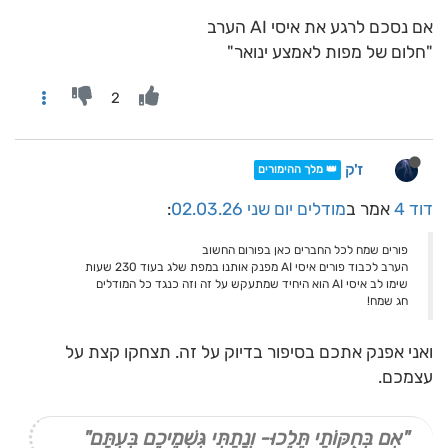
אם נסכם לרגע את איסי AI הערב
"חלום של מפות לאמצע ינואר"
2
ז'ק
👑 מלך ההימורים
דוד 4
אמר ב
מודלים יום שני 02.03.26
:
פורים שמח לכל החברים כאן בפורום החשוב
הערב לכבוד פורים איסי AI מפנק אותנו במפת שלג בעוד 230 שעות
שימו לב איסי AI הוא היחיד שמתעקש על זה וזה כנגד כל המודלים
חג שמח!
ואני אפנק אתכם בסיפור בדיוק על זה. תצחקו קצת על
עצמכם.
"אִם בְּחֻקּוֹתַי תֵּלֵכוּ- וְנָתַתִּי גִּשְׁמֵיכֶם בְּעִתָּם"