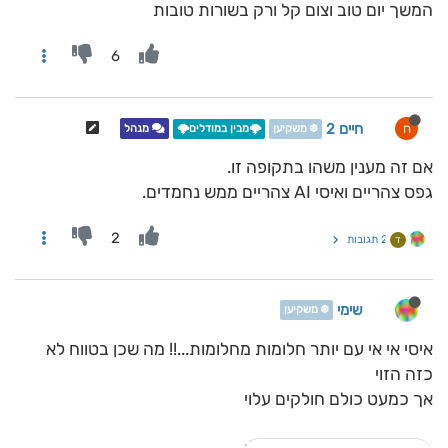
המשך יום טוב וצום קל ורק בשורות טובות
6
חיים 2
ח
❄️ משקיען
🌩️מבין במודלים🌩️
מנהל
אם זה מענין משהו בתקופה זו.
גפס צהריים ואיסי AI צהריים ממש נחמדים.
2
2 תגובות
ד
שימי
❄️ משקיען
איסי אי אי עם יותר חלומות מחלומות...!! מה שכן בטווח לא
כזה הזוי
אך כמעט כולם חולקים עלוי