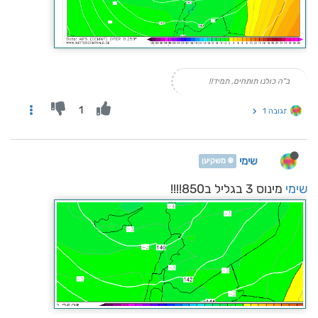
ב"ה כולנו תותחים, תמיד!!
1
תגובה 1
שימי
❄️ משקיען
שימי
מינוס 3 בגליל ב850!!!!