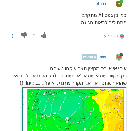
דוד 4
ד
כמו כן גפס AI מתקרב
מתחילים לראות חגיגה...
0
תגובה 1
שימי
❄️ משקיען
איסי אי אי רק מקצין תארוע קחו טעימה:
רק מקווה שהוא שהוא לא השתכר... (כלומר נראה לי וודאי
שהוא השתכר אך אני מקווה שגם יקיא עלינו.....מים!!!))