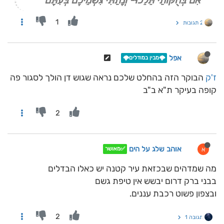
"אִם בְּחֻקּוֹתַי תֵּלֵכוּ- וְנָתַתִּי גִּשְׁמֵיכֶם בְּעִתָּם"
1
2 תגובות
אפל
🌩️מבין במודלים🌩️
ז'ק
הבוקר הזה בהחלט שלכם נראה שגוש דן הולך לסגור פה
קופה בעיקר ת"א ב"ב
2
אוהב שלג על הים
א
✅מאושר
מה שמדהים שבכזאת עיר קטנה יש כאלו הבדלים
בבני ברק דרום יבשש אין טיפת גשם
ובצפון פשוט רכבת עננים.
2
תגובה 1