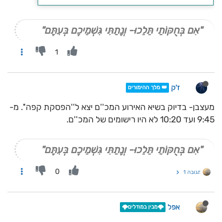
"אִם בְּחֻקּוֹתַי תֵּלֵכוּ- וְנָתַתִּי גִּשְׁמֵיכֶם בְּעִתָּם"
1
ז'ק
👑 מלך ההימורים
מעצבן- בדיוק בשיא האירוע המכ''ם יצא ל''הפסקת קפה''. מ-
9:45 ועד 10:20 לא היו רישומים של המכ''ם.
"אִם בְּחֻקּוֹתַי תֵּלֵכוּ- וְנָתַתִּי גִּשְׁמֵיכֶם בְּעִתָּם"
0
תגובה 1
אפל
🌩️מבין במודלים🌩️