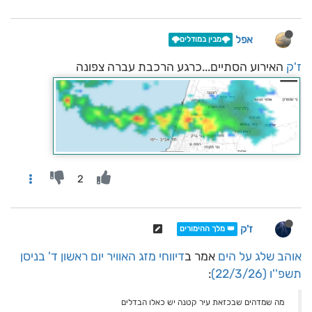
אפל
🌩️מבין במודלים🌩️
ז'ק
האירוע הסתיים...כרגע הרכבת עברה צפונה
2
ז'ק
👑 מלך ההימורים
אוהב שלג על הים
אמר ב
דיווחי מזג האוויר יום ראשון ד' בניסן
תשפ''ו (22/3/26)
:
מה שמדהים שבכזאת עיר קטנה יש כאלו הבדלים