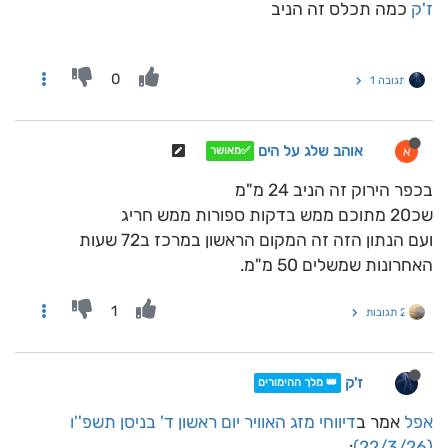
ז'ק
כמה תכלס זה הניב
0
תגובה 1
אוהב שלג על הים
א
✅מאושר
בכפר הירוק זה הניב 24 מ"מ
שכ20 מתוכם ממש בדקות ספורות ממש חריג
ועם הנתון הזה זה המקום הראשון במרכז ב72 שעות
האחרונות שמשלים 50 מ"מ.
1
2 תגובות
ז'ק
👑 מלך ההימורים
אפל
אמר ב
דיווחי מזג האוויר יום ראשון ד' בניסן תשפ''ו
:
(22/3/26)