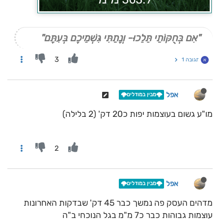
"אִם בְּחֻקּוֹתַי תֵּלֵכוּ- וְנָתַתִּי גִּשְׁמֵיכֶם בְּעִתָּם"
3
תגובה 1
א
אפל
🌩️מבין במודלים🌩️
מו"ע גשום בעוצמות יפות כ20 דק' (2 בלילה)
2
אפל
🌩️מבין במודלים🌩️
מדהים העסק פה נמשך כבר 45 דק' שבדקות האחרונות
עוצמות גבוהות כבר כ7 מ"מ בגל הנוכחי ב"ה