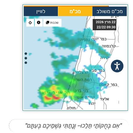
"אִם בְּחֻקּוֹתַי תֵּלֵכוּ- וְנָתַתִּי גִּשְׁמֵיכֶם בְּעִתָּם"