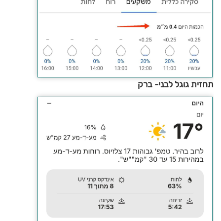
תחזית גוגל לבני- ברק