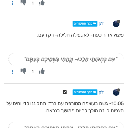
1
ז'ק
👑 מלך ההימורים
פיצוץ אדיר כעת- לא נפילה חלילה- רק רעם.
"אִם בְּחֻקּוֹתַי תֵּלֵכוּ- וְנָתַתִּי גִּשְׁמֵיכֶם בְּעִתָּם"
1
ז'ק
👑 מלך ההימורים
10:05- גשם בעוצמה מטורפת עם ברד. תתכוננו לדיווחים על
הצפות כי זה הולך להיות ממושך כנראה.