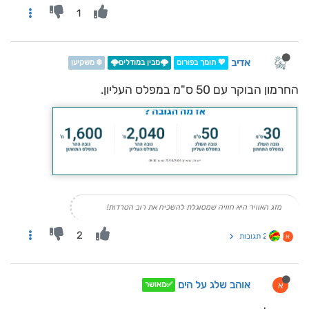
1
אדיב
💖 תומך בפורום
🌩️מבין במודלים🌩️
❄️ משקיען
החרמון הבוקר עם 50 ס"מ במפלס העליון.
מזג האוויר היא חוויה שמסוגלת להשכיח את רוב הטרדות!
2
2 תגובות
א
אוהב שלג על הים
א
✅מאושר