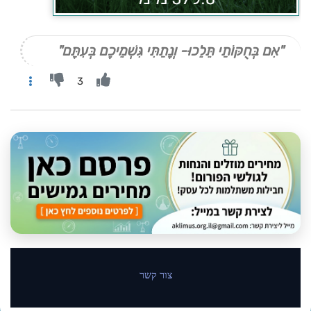
"אִם בְּחֻקּוֹתַי תֵּלֵכוּ- וְנָתַתִּי גִּשְׁמֵיכֶם בְּעִתָּם"
3
צור קשר