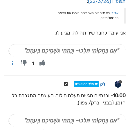
תשפ''ו (22/3/26)
:
אדיב
ולא יזיק אם פעם אחת יאמרו את האמת
מרשמלו צדק.
אני עומד לחבר שיר תהילה. מגיע לו.
"אִם בְּחֻקּוֹתַי תֵּלֵכוּ- וְנָתַתִּי גִּשְׁמֵיכֶם בְּעִתָּם"
1
ז'ק
👑 מלך ההימורים
10:00
- ובנתיים הגשם מעלה הילוך. העוצמה מתגברת כל
הזמן. (בבני- ברק/ צפון).
"אִם בְּחֻקּוֹתַי תֵּלֵכוּ- וְנָתַתִּי גִּשְׁמֵיכֶם בְּעִתָּם"