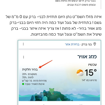
בבני ברק דרום יבשש אין טיפת גשם
ובצפון פשוט רכבת עננים.
איזה מזל! השמ''ט נתן היום תחזית לבני- ברק עם 0 מ''מ של
גשם ! בתחזית של גוגל ועוד כמה היה חזוי היום בבני-ברק
מזג אוויר בהיר- לא פחות ! אז צריך איזה איזור בבני- ברק
שיציל את השמ''ט וגוגל ועוד כמה מהבזיונות.