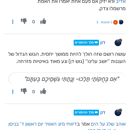
אדיב
ולא יזיק אם פעם אחת יאמרו את האמת
מרשמלו צדק.
0
2 תגובות
א
ז'ק
👑 מלך ההימורים
עושה רושם שזה הולך להיות ממושך יחסית. הגוש הגדול של
העננות ''יושב עלינו'' (גוש דן) ונע מאוד באיטיות מזרחה.
"אִם בְּחֻקּוֹתַי תֵּלֵכוּ- וְנָתַתִּי גִּשְׁמֵיכֶם בְּעִתָּם"
0
ז'ק
👑 מלך ההימורים
אוהב שלג על הים
אמר ב
דיווחי מזג האוויר יום ראשון ד' בניסן