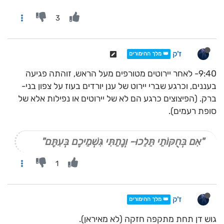
3
ז'ק
👑 מלך ההימורים
9:40- לאחר יירוטים מטורפים מעל הראש, זוהתה פגיעה
בעננים, וכרגע שברי יירוט של ענן יורדים בעוז על צפון בני-
ברק. (הפיצוצים כרגע הם לא של יירוטים או נפילות אלא של
סופת רעמים).
"אִם בְּחֻקּוֹתַי תֵּלֵכוּ- וְנָתַתִּי גִּשְׁמֵיכֶם בְּעִתָּם"
1
ז'ק
👑 מלך ההימורים
גוש דן תחת מתקפה חזקה (לא מאיראן).