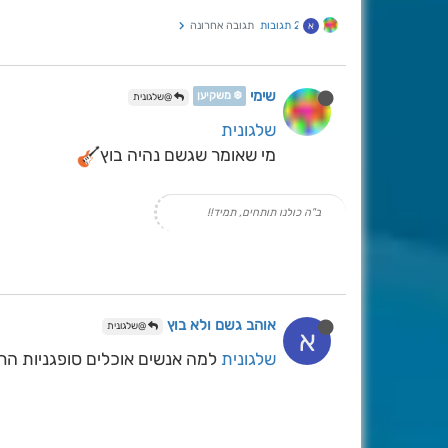
2 תגובות
תגובה אחרונה
א
שימי
❄️ משקיען
@שלגונית
שלגונית
מי שאומר שגשם נהיה בוץ
ב"ה כולנו תותחים, תמיד!!
אוהב גשם ולא בוץ
@שלגונית
א
שלגונית
למה אנשים אוכלים סופגניות הר