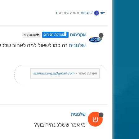
2 תגובות
תגובה אחרונה
א
אקלימוס
🖥️מערכת הפורום
@שלגונית
שלגונית
זה כמו לשאול למה לאהוב שלג א
מערכת האתר -
aklimus.org.il@gmail.com
שלגונית
ש
מי אמר ששלג נהיה בוץ?