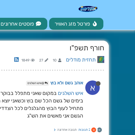
פורטל מזג האוויר
פוסטים אחרונים
חורף תשפ"ו
תחזית מודלים
1849
27
10
אוהב גשם ולא בוץ
@איש השלגים
א
איש השלגים
במקום שאני מתפלל בבוקר אי
בימים של גשם הכל שם בוץ וכשאני יוצא 
מתחיל לעוף הבוץ מהגלגלים לכל הצדדים
הגשם אני מאשים את הש"ג
2 תגובות
תגובה אחרונה
א
ש