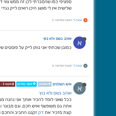
ספציפי כמו שהסברתי לכן זה ממש צווי די
שלישית אין לי מושג היכן רואים לייק נגדי
תגובה 1
תגובה אחרונה
ש
אוהב גשם ולא בוץ
א
כמובן שכחתי אני נותן לייק על פוסטים ש
תגובה 1
תגובה אחרונה
א
איש השלגים
❄️ משקיען
💖 תומך בפורום
🥉מקום 3 - תחרות📷❄️
א
אוהב גשם ולא בוץ
ככל שאני לומד להכיר אותך אני נהנה ממך
אתה גם משופשף ואיש חכם, וגם מבוגר וב
קצת מזכיר את
ז'ק
זקננו החביב והחכם וה