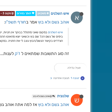
איש השלגים
❄️ משקיען
💖 תומך בפורום
🥉מקום 3 - תחרות📷❄️
א
אוהב גשם ולא בוץ
אמר ב
חורף תשפ"ו
:
איש השלגים
במקום שאני מתפלל בבוקר אין חניות, יש
בימים של גשם הכל שם בוץ וכשאני יוצא מהאוטו הרגל
הצדדים בקיצור הגשם/הבוץ גונב לי את החניה. במק
זה סוג התשובות שמתאים ל
ז'ק
לענות....
פעיל בלילה
תגובה 1
תגובה אחרונה
א
שלגונית
@אוהב גשם ולא בוץ
ש
אוהב גשם ולא בוץ
אז למה אתה אוהב גשם