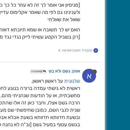
[מניסיון אני אומר לך זה לא עוזר כל כך
ולענינינו גם לפי מה שאמר אקלימוס עדיין
שואל את שאלתי
האם יש לך תשובה או שמא תיובתא דאוהב
[רק בשביל הקטע עשיתי לייק נגדי נגד מי
תגובה 1
תגובה אחרונה
א
אוהב גשם ולא בוץ
@שלגונית
א
שלגונית
על ראשון ראשון.
ראשית לא גישתי עמדה ברורה בנוגע לחלו
מחשבתית, או על הודעות שנהניתי מהם, 
הרבה גשם אצלו, וחבר כאן זה אלו שהתכ
שנית לגבי השם, כמובן שחיפשתי שם מעני
ובשעת חדוותא חדוותא בשעת אבלא אבלא
בגשם עטוף במעיל גשם [וב"ה לא נהנה להש