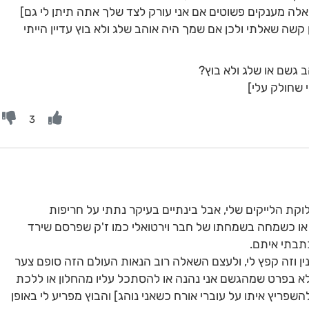
 כאלה מענקים פשוטים אם אני עורק לצד שלך אתה תיתן לי גם]
 קשה שאלתי ולכן אם שמך היה אוהב שלג ולא בוץ עדיין הייתי
 גשם או שלג ולא בוץ?
 שחולק עלי]
3
קת הלייקים שלי, אבל בינתיים בעיקר נתתי על חריפות
או כשמחה בשמחתו של חבר וירטואלי כמו ז'ק שפרסם שירד
תבתי איתם.
ן וזה קפץ לי, ולעצם השאלה רוב הנאות העולם הזה סופם צער
 בפרט שמהגשם אני נהנה או להסתכל עליו מהחלון או ללכת
פריץ איתו על עוברי אורח כשאני נוהג] והבוץ מפריע לי באופן