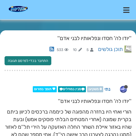
''יודו לה' חסדו ונפלאותיו לבני אדם''
תוכן גולשים
533
10
5
התחבר בכדי לפרסם תגובה
נתי
❄️ משקיען
🌩️מבין במודלים🌩️
💖 תומך בפורום
''יודו לה' חסדו ונפלאותיו לבני אדם''
הורי ואחי היו בחזרה מהפוגה של כיממה ברכסים לכיוון ביתם
בקרית שמונה (אחרי המטחים הבלתי פוסקים אמש) ובעת
שהיו באזור איילת השחר החלה האזעקה על הירי תל''מ לאזור
(ממנו נהרגה לצערנו הרב אישה הי''ד), אחי מספר שהם לא