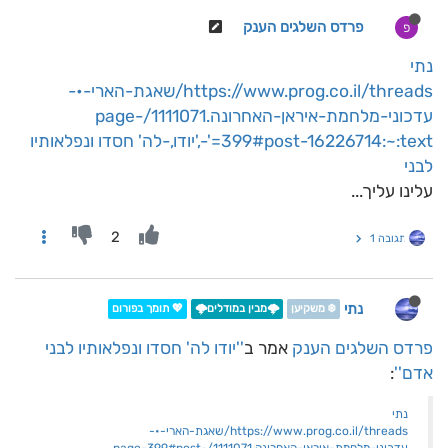
פרדס השלגים הענק
פ
נתי
https://www.prog.co.il/threads/שאגת-הארי-•-
עדכוני-מלחמת-איראן-האחרונה.1111071/page-
399#post-16226714:~:text='-,'יודו,-לה' חסדו ונפלאותיו
לבני
עלינו עליך...
2
תגובה 1
נתי
❄️ משקיען
🌩️מבין במודלים🌩️
💖 תומך בפורום
פרדס השלגים הענק
אמר ב
''יודו לה' חסדו ונפלאותיו לבני
אדם''
:
נתי
https://www.prog.co.il/threads/שאגת-הארי-•-