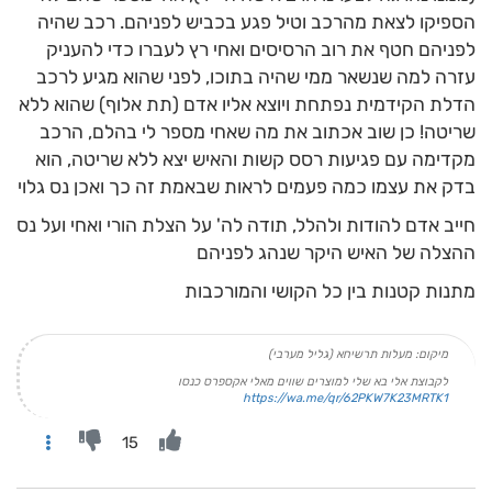
הספיקו לצאת מהרכב וטיל פגע בכביש לפניהם. רכב שהיה
לפניהם חטף את רוב הרסיסים ואחי רץ לעברו כדי להעניק
עזרה למה שנשאר ממי שהיה בתוכו, לפני שהוא מגיע לרכב
הדלת הקידמית נפתחת ויוצא אליו אדם (תת אלוף) שהוא ללא
שריטה! כן שוב אכתוב את מה שאחי מספר לי בהלם, הרכב
מקדימה עם פגיעות רסס קשות והאיש יצא ללא שריטה, הוא
בדק את עצמו כמה פעמים לראות שבאמת זה כך ואכן נס גלוי
חייב אדם להודות ולהלל, תודה לה' על הצלת הורי ואחי ועל נס
ההצלה של האיש היקר שנהג לפניהם
מתנות קטנות בין כל הקושי והמורכבות
מיקום: מעלות תרשיחא (גליל מערבי)
לקבוצת אלי בא שלי למוצרים שווים מאלי אקספרס כנסו
https://wa.me/qr/62PKW7K23MRTK1
15