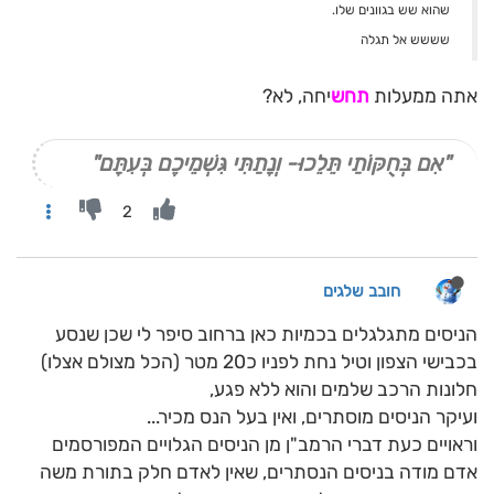
שהוא שש בגוונים שלו.
שששש אל תגלה
אתה ממעלות
תחש
יחה, לא?
"אִם בְּחֻקּוֹתַי תֵּלֵכוּ- וְנָתַתִּי גִּשְׁמֵיכֶם בְּעִתָּם"
2
חובב שלגים
הניסים מתגלגלים בכמיות כאן ברחוב סיפר לי שכן שנסע
בכבישי הצפון וטיל נחת לפניו כ20 מטר (הכל מצולם אצלו)
חלונות הרכב שלמים והוא ללא פגע,
ועיקר הניסים מוסתרים, ואין בעל הנס מכיר...
וראויים כעת דברי הרמב"ן מן הניסים הגלויים המפורסמים
אדם מודה בניסים הנסתרים, שאין לאדם חלק בתורת משה