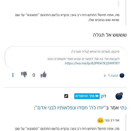
מה, אתה תחש? התחש היה רב גווני, ונקרא בלשון התרגום ''ססגונא'' על שם
שהוא שש בגוונים שלו.
שששש אל תגלה
מיקום: מעלות תרשיחא (גליל מערבי)
לקבוצת אלי בא שלי למוצרים שווים מאלי אקספרס כנסו
https://wa.me/qr/62PKW7K23MRTK1
0
תגובה 1
ז'ק
👑 מלך ההימורים
נתי
אמר ב
''יודו לה' חסדו ונפלאותיו לבני אדם''
:
אני רב גוני
מה, אתה תחש? התחש היה רב גווני, ונקרא בלשון התרגום ''ססגונא'' על שם