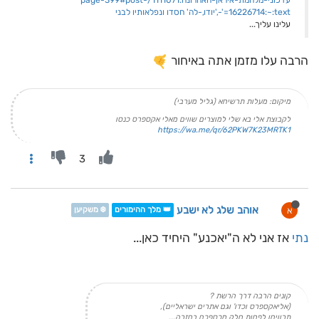
עדכוני-מלחמת-איראן-האחרונה.1111071/page-399#post-
16226714:~:text='-,'יודו,-לה' חסדו ונפלאותיו לבני
עלינו עליך...
הרבה עלו מזמן אתה באיחור
מיקום: מעלות תרשיחא (גליל מערבי)
לקבוצת אלי בא שלי למוצרים שווים מאלי אקספרס כנסו
https://wa.me/qr/62PKW7K23MRTK1
3
אוהב שלג לא ישבע
א
👑 מלך ההימורים
❄️ משקיען
נתי
אז אני לא ה"יאכנע" היחיד כאן...
קונים הרבה דרך הרשת ?
(אליאקספרס וכדו' וגם אתרים ישראליים),
תרוויחו לפחות חלק מכספכם בחזרה...