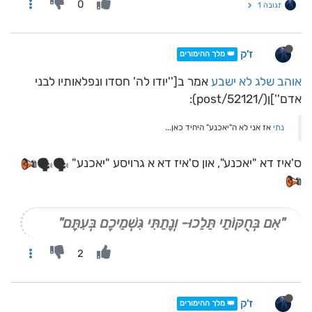
0
תגובה 1
ז'ק
👑 מלך ההימורים
אוהב שלג לא ישבע
אמר ב[''יודו לה' חסדו ונפלאותיו לבני
אדם'']ן(/post/52121):
נתי
אז אני לא ה"יאכנע" היחיד כאן...
ס'איז דא "יאכנע", און ס'איז דא א גרויסע "יאכנע"
"אִם בְּחֻקּוֹתַי תֵּלֵכוּ- וְנָתַתִּי גִּשְׁמֵיכֶם בְּעִתָּם"
2
ז'ק
👑 מלך ההימורים