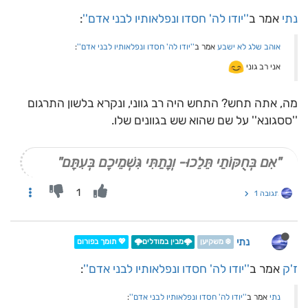
נתי
אמר ב
''יודו לה' חסדו ונפלאותיו לבני אדם''
:
אוהב שלג לא ישבע
אמר ב
''יודו לה' חסדו ונפלאותיו לבני אדם''
:
אני רב גוני
מה, אתה תחש? התחש היה רב גווני, ונקרא בלשון התרגום
''ססגונא'' על שם שהוא שש בגוונים שלו.
"אִם בְּחֻקּוֹתַי תֵּלֵכוּ- וְנָתַתִּי גִּשְׁמֵיכֶם בְּעִתָּם"
1
תגובה 1
נתי
❄️ משקיען
🌩️מבין במודלים🌩️
💖 תומך בפורום
ז'ק
אמר ב
''יודו לה' חסדו ונפלאותיו לבני אדם''
:
נתי
אמר ב
''יודו לה' חסדו ונפלאותיו לבני אדם''
: