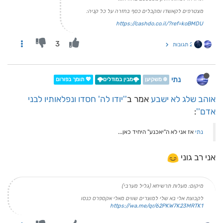
מצטרפים לקאשדו ומקבלים כסף בחזרה על כל קניה:
https://cashdo.co.il/?ref=koBMDU
3
2 תגובות
נתי
❄️ משקיען
🌩️מבין במודלים🌩️
💖 תומך בפורום
אוהב שלג לא ישבע
אמר ב
''יודו לה' חסדו ונפלאותיו לבני
אדם''
:
נתי
אז אני לא ה"יאכנע" היחיד כאן...
אני רב גוני
מיקום: מעלות תרשיחא (גליל מערבי)
לקבוצת אלי בא שלי למוצרים שווים מאלי אקספרס כנסו
https://wa.me/qr/62PKW7K23MRTK1