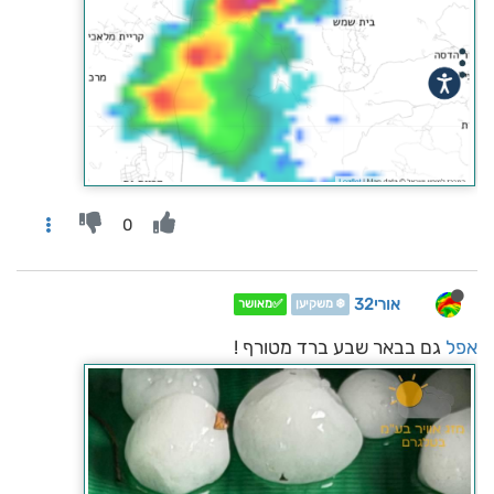
0
אורי32
❄️ משקיען
✅מאושר
אפל
גם בבאר שבע ברד מטורף !