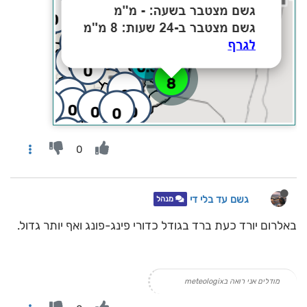
0
גשם עד בלי די
מנהל
באלרום יורד כעת ברד בגודל כדורי פינג-פונג ואף יותר גדול.
מודלים אני רואה בmeteologix