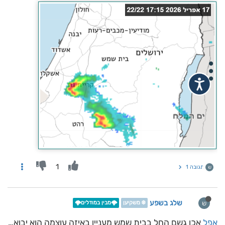
1
תגובה 1
ש
שלג בשפע
ש
❄️ משקיען
🌩️מבין במודלים🌩️
אפל
אכן גשם החל בבית שמש מעניין באיזה עוצמה הוא יבוא…