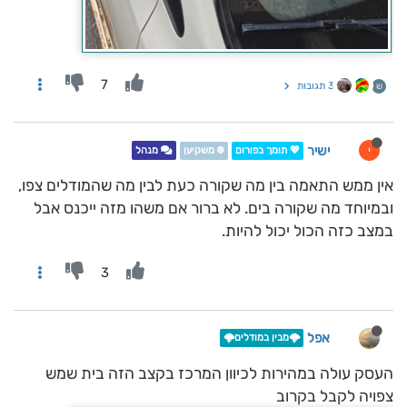
7
3 תגובות
ש
ישיר
י
💖 תומך בפורום
❄️ משקיען
מנהל
אין ממש התאמה בין מה שקורה כעת לבין מה שהמודלים צפו,
ובמיוחד מה שקורה בים. לא ברור אם משהו מזה ייכנס אבל
במצב כזה הכול יכול להיות.
3
אפל
🌩️מבין במודלים🌩️
העסק עולה במהירות לכיוון המרכז בקצב הזה בית שמש
צפויה לקבל בקרוב