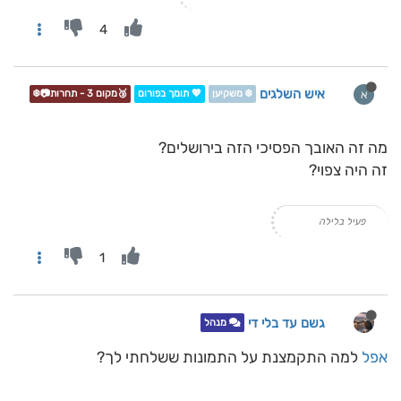
4
איש השלגים
א
❄️ משקיען
💖 תומך בפורום
🥉מקום 3 - תחרות📷❄️
מה זה האובך הפסיכי הזה בירושלים?
זה היה צפוי?
פעיל בלילה
1
גשם עד בלי די
מנהל
אפל
למה התקמצנת על התמונות ששלחתי לך?