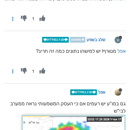
1
שלג בשפע
ש
❄️ משקיען
🌩️מבין במודלים🌩️
אפל
מטורף! יש למישהו נתונים כמה זה חריג?
1
אפל
🌩️מבין במודלים🌩️
גם במו"ע יש רעמים אם כי העסק המשמעותי נראה ממערב
לבי"ש