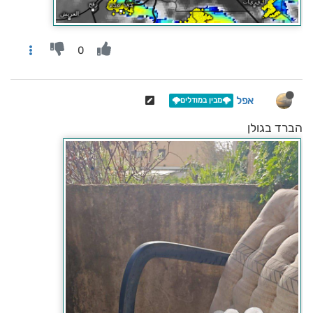
0
אפל
🌩️מבין במודלים🌩️
הברד בגולן