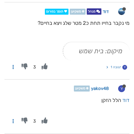
דוד
מנהל
❄️ משקיען
💖 תומך בפורום
מי נקבר בחייו תחת כ2 מטר שלג ויצא בחיים?
מיקום: בית שמש
3
תגובה 1
Y
yakov48
Y
❄️ משקיען
דוד
הלל הזקן
3