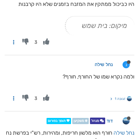
היו כביכול ממתקין את המזבח בזמנים שלא היו קרבנות
מיקום: בית שמש
3
נחל שילה
נ
ולמה נקרא שמו של החורף, חורף?
3
תגובה 1
דוד
מנהל
❄️ משקיען
💖 תומך בפורום
נחל שילה
חורף הוא מלשון חריפות, ומהירות, רש"י בפרשת נח