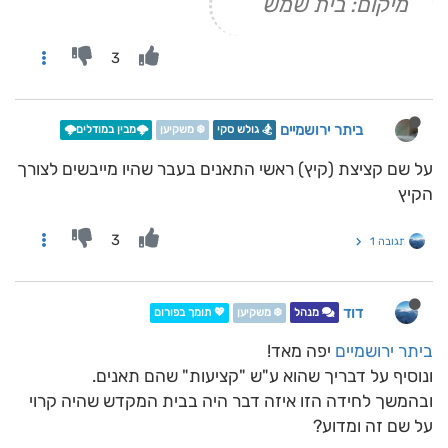
מיקום: בית שמש
3
ביתר ירושמיים
🏂 גולש סקי
❄️ משקיען
🌩️מבין במודלים🌩️
על שם קציצת (קיץ) ראשי התאנים בעבר שהיו מייבשים לצורך
הקיץ
3
תגובה 1
דוד
מנהל
❄️ משקיען
💖 תומך בפורום
ביתר ירושמיים
יפה מאד!
ונוסיף על דבריך שהוא ע"ש "קציעות" שהם תאנים.
ובהמשך לחידה הזו איזה דבר היה בבית המקדש שהיה קרוי
על שם זה ומדוע?