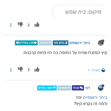
מיקום: בית שמש
2
ביתר ירושמיים
🏂 גולש סקי
❄️ משקיען
🌩️מבין במודלים🌩️
קיץ המזבח שהיה על התופה בה היו פחות קרבנות
3
תגובה 1
דוד
מנהל
❄️ משקיען
💖 תומך בפורום
ביתר ירושמיים
יפה
ולמה זה נקרא קיץ?