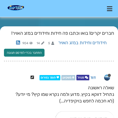
חברים יקרים! בואו וכתבו פה חידות וחידודים במזג האויר!
חידודים וחידות במזג האויר
904
14
5
התחבר בכדי לפרסם תגובה
דוד
מנהל
❄️ משקיען
💖 תומך בפורום
שאלה ראשונה
נתחיל דווקא בקיץ, מדוע ולמה נקרא שמו קיץ? מי יודע?
(לא חכמה לחפש בויקיפדיה...)