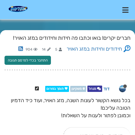
חברים יקרים! בואו וכתבו פה חידות וחידודים במזג האויר!
חידודים וחידות במזג האויר
904
14
5
התחבר בכדי לפרסם תגובה
דוד
מנהל
❄️ משקיען
💖 תומך בפורום
בכל נושא הקשור לעונות השנה, מזג האויר, ועוד כיד הדמיון
הטובה עליכם!
וכמובן לפתור ולענות על השאלות!