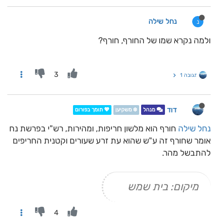
נחל שילה
נ
ולמה נקרא שמו של החורף, חורף?
3
תגובה 1
דוד
מנהל
❄️ משקיען
💖 תומך בפורום
נחל שילה
חורף הוא מלשון חריפות, ומהירות, רש"י בפרשת נח
אומר שחורף זה ע"ש שהוא עת זרע שעורים וקטנית החריפים
להתבשל מהר.
מיקום: בית שמש
4