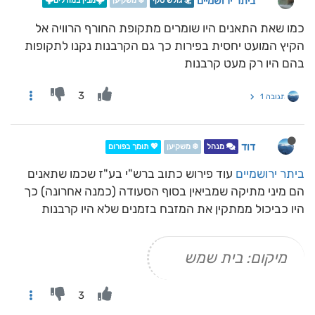
ביתר ירושמיים
🏂 גולש סקי
❄️ משקיען
🌩️מבין במודלים🌩️
כמו שאת התאנים היו שומרים מתקופת החורף הרוויה אל
הקיץ המועט יחסית בפירות כך גם הקרבנות נקנו לתקופות
בהם היו רק מעט קרבנות
3
תגובה 1
דוד
מנהל
❄️ משקיען
💖 תומך בפורום
ביתר ירושמיים
עוד פירוש כתוב ברש"י בע"ז שכמו שתאנים
הם מיני מתיקה שמביאין בסוף הסעודה (כמנה אחרונה) כך
היו כביכול ממתקין את המזבח בזמנים שלא היו קרבנות
מיקום: בית שמש
3