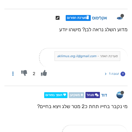
אקלימוס
🖥️מערכת הפורום
מדוע השלג נראה לבן? מישהו יודע
מערכת האתר -
aklimus.org.il@gmail.com
2
תגובה 1
Y
דוד
מנהל
❄️ משקיען
💖 תומך בפורום
מי נקבר בחייו תחת כ2 מטר שלג ויצא בחיים?