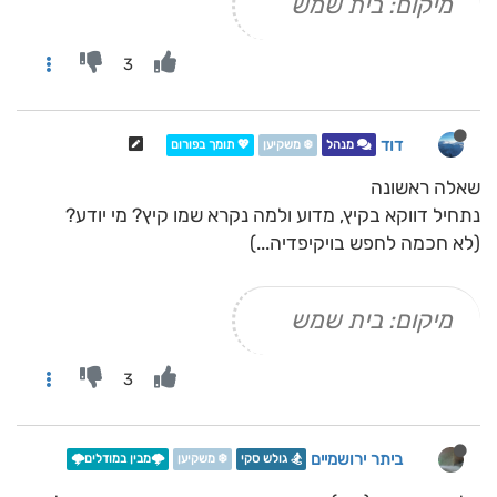
מיקום: בית שמש
3
דוד
מנהל
❄️ משקיען
💖 תומך בפורום
שאלה ראשונה
נתחיל דווקא בקיץ, מדוע ולמה נקרא שמו קיץ? מי יודע?
(לא חכמה לחפש בויקיפדיה...)
מיקום: בית שמש
3
ביתר ירושמיים
🏂 גולש סקי
❄️ משקיען
🌩️מבין במודלים🌩️