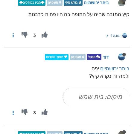
ביתר ירושמיים
🏂 גולש סקי
❄️ משקיען
🌩️מבין במודלים🌩️
קיץ המזבח שהיה על התופה בה היו פחות קרבנות
3
תגובה 1
דוד
מנהל
❄️ משקיען
💖 תומך בפורום
ביתר ירושמיים
יפה
ולמה זה נקרא קיץ?
מיקום: בית שמש
3