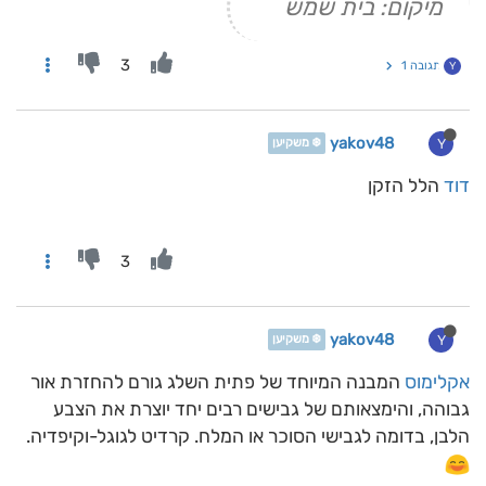
מיקום: בית שמש
3
תגובה 1
Y
yakov48
Y
❄️ משקיען
דוד
הלל הזקן
3
yakov48
Y
❄️ משקיען
אקלימוס
המבנה המיוחד של פתית השלג גורם להחזרת אור
גבוהה, והימצאותם של גבישים רבים יחד יוצרת את הצבע
הלבן, בדומה לגבישי הסוכר או המלח. קרדיט לגוגל-וקיפדיה.