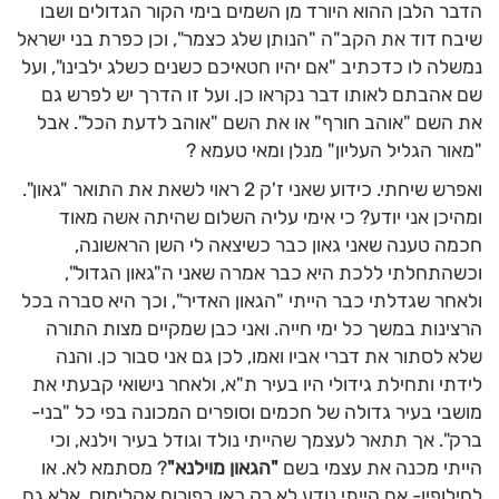
הדבר הלבן ההוא היורד מן השמים בימי הקור הגדולים ושבו
שיבח דוד את הקב"ה "הנותן שלג כצמר", וכן כפרת בני ישראל
נמשלה לו כדכתיב "אם יהיו חטאיכם כשנים כשלג ילבינו", ועל
שם אהבתם לאותו דבר נקראו כן. ועל זו הדרך יש לפרש גם
את השם "אוהב חורף" או את השם "אוהב לדעת הכל". אבל
"מאור הגליל העליון" מנלן ומאי טעמא ?
ואפרש שיחתי. כידוע שאני ז'ק 2 ראוי לשאת את התואר "גאון".
ומהיכן אני יודע? כי אימי עליה השלום שהיתה אשה מאוד
חכמה טענה שאני גאון כבר כשיצאה לי השן הראשונה,
וכשהתחלתי ללכת היא כבר אמרה שאני ה"גאון הגדול",
ולאחר שגדלתי כבר הייתי "הגאון האדיר", וכך היא סברה בכל
הרצינות במשך כל ימי חייה. ואני כבן שמקיים מצות התורה
שלא לסתור את דברי אביו ואמו, לכן גם אני סבור כן. והנה
לידתי ותחילת גידולי היו בעיר ת"א, ולאחר נישואי קבעתי את
מושבי בעיר גדולה של חכמים וסופרים המכונה בפי כל "בני-
ברק". אך תתאר לעצמך שהייתי נולד וגודל בעיר וילנא, וכי
הייתי מכנה את עצמי בשם
"הגאון מוילנא"
? מסתמא לא. או
לחילופין- אם הייתי נודע לא רק כאן בפורום אקלימוס, אלא גם