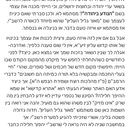
בשאר ערי יהודה ובחוצות ירושלים, וכי הייתי מכנה את עצמי
בשם
"הנודע ביהודה"
? מסתמא לא. ולכן סברתי שאם כינית
לעצמך שם "מאור גליל העליון" שהוא מיוחד לכאורה לרשב"י,
אז מסתמא יש איזה טעם בדבר, או בניגלה או בנסתר.
אבל גם אם אין לזה איזה טעם, ורצית לכנות את עצמך בכינויו
של אותו קדוש עליון זיע''א, אין לי שום טענה כלפיך. ואדרבה-
אגלה לך שבין השאר בזכות שמך אני נמצא כאן. כיצד? לפני
כחודשיים כשהתחלתי לחפש עיר מיקלט מהמקום הקודם שבו
הייתי, חיפשתי מקום חדש של חכמים ושל סופרים, שהרי "חיי
בעלי החכמה ומבקשיה בלא תורה כמיתה הם חשובים" כדברי
הרמב"ם (פ"ז מהלכות רוצח ושמירת הנפש ה"א). אך כיצד
אדע האם האתר שאליו הגעתי הוא "אתרא קדישא" או שמא
ההיפך חלילה? הסינון של נטפרי עדיין לא יודע להבחין בין מה
שרק "אינו מזיק" לבין משהו שהוא גם מועיל. והנה אני רואה בין
השמות כאן שם משתמש "מאור גליל העליון". חדוה גדולה
פשטה בליבי, אשרי שזכיתי להגיע למערת רשב"י. אך
במחשבה שניה לא היה נראה לי שרשב"י יהפוך חלילה כחבר