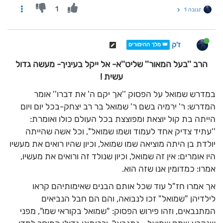
1
תגובה 1
ז'ק
👑 מלך ההימורים
הרב ''בעל המאור'' שליט''א- אל ייקל בעיניך- מעשה גדול
עשית !
במדרש שמואל על הפסוק ''אך יקם ה' את דברו'' אומר
המדרש: ר' ירמיה בשם ר' שמואל בר רב יצחק-בכל יום ויום
הייתה בת קול יוצאת ומפוצצת בכל העולם כולו ואומרת:
''עתיד צדיק אחד לעמוד ושמו שמואל'', וכל אשה שהייתה
יולדת בן היתה מוציאה שמו שמואל, וכיון שהיו רואים את מעשיו
היו אומרים: אין זה שמואל, וכיון שנולד זה ורואים את מעשיו,
אמרו: כמדומין אנו שזה הוא.
אך אמרו חז"ל עוד שכל אותם הבנים שאימותיהם קראו
לילדיהן "שמואל" זכו לנבואה, והם הם חבל הנביאים
המתנבאים, וזהו פירוש הפסוק: "שמואל בקוראי שמו", מפני