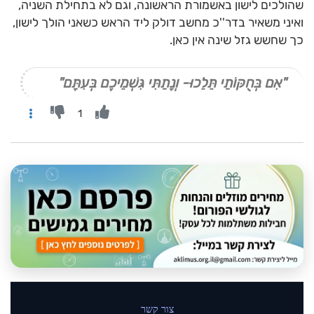
שהולכים לישון באשמורת הראשונה, וגם לא בתחילת השניה,
ואיני משאיר בדר''כ מחשב דולק ליד הראש כשאני הולך לישון,
כך שחשש גזל שינה אין כאן.
"אִם בְּחֻקּוֹתַי תֵּלֵכוּ- וְנָתַתִּי גִּשְׁמֵיכֶם בְּעִתָּם"
1
צור קשר