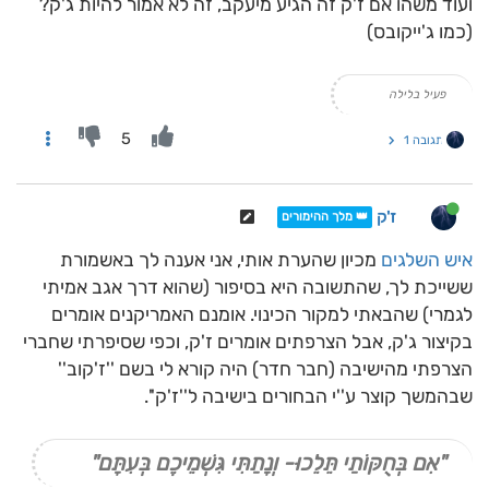
ועוד משהו אם ז'ק זה הגיע מיעקב, זה לא אמור להיות ג'ק?
(כמו ג'ייקובס)
פעיל בלילה
5
תגובה 1
ז'ק
👑 מלך ההימורים
איש השלגים
מכיון שהערת אותי, אני אענה לך באשמורת
ששייכת לך, שהתשובה היא בסיפור (שהוא דרך אגב אמיתי
לגמרי) שהבאתי למקור הכינוי. אומנם האמריקנים אומרים
בקיצור ג'ק, אבל הצרפתים אומרים ז'ק, וכפי שסיפרתי שחברי
הצרפתי מהישיבה (חבר חדר) היה קורא לי בשם ''ז'קוב''
שבהמשך קוצר ע''י הבחורים בישיבה ל''ז'ק''.
"אִם בְּחֻקּוֹתַי תֵּלֵכוּ- וְנָתַתִּי גִּשְׁמֵיכֶם בְּעִתָּם"