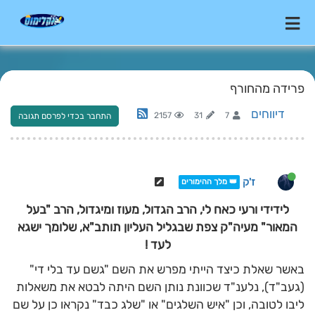
פרידה מהחורף
דיווחים
2157
31
7
התחבר בכדי לפרסם תגובה
ז'ק
👑 מלך ההימורים
לידידי ורעי כאח לי, הרב הגדול, מעוז ומיגדול, הרב "בעל
המאור" מעיה"ק צפת שבגליל העליון תותב"א, שלומך ישגא
לעד !
באשר שאלת כיצד הייתי מפרש את השם "גשם עד בלי די"
(געב"ד), נלענ"ד שכוונת נותן השם היתה לבטא את משאלות
ליבו לטובה, וכן "איש השלגים" או "שלג כבד" נקראו כן על שם