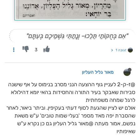
"אִם בְּחֻקּוֹתַי תֵּלֵכוּ- וְנָתַתִּי גִּשְׁמֵיכֶם בְּעִתָּם"
3
תגובה 1
מאור גליל העליון
@ז-ק-2 לעניין גוף ההצעה הנני מסרב בנימוס על אף שישנה
סבירות שאבקר בעיר התורה והחסידות בהאי יומא דהילולא
לרגל שמחה משפחתית
אולם יש לציין שהגעת לסוף דעתי בעקיפין. וביתר ביאור, לאחר
שהסברת יפה מאד מספר 'בעלי שמות טובים' ע"ש משאת
נפשם, אמור מעתה @מאור גליל העליון גם כן נקרא ע"ש
שאיפותיו