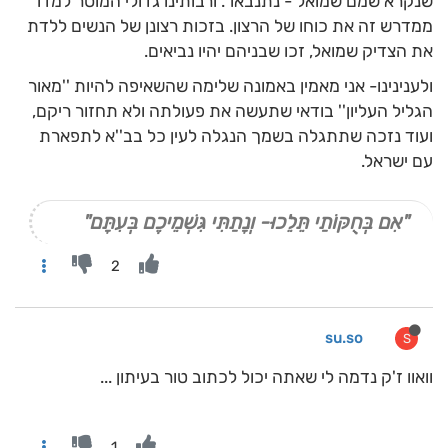
שנקרא שמם שמואל - נתנבאו". ורבותינו גדולי המוסר למדו
ממדרש זה את כוחו של הרצון. בזכות רצונן של הנשים ללדת
את הצדיק שמואל, זכו שבניהם יהיו נביאים.
ולענינינו- אני מאמין באמונה שלימה שהשאיפה להיות ''מאור
הגליל העליון'' בודאי שתעשה את פעולתה ולא תחזור ריקם,
ועוד נזכה שתתגלה בשמך הנגלה לעין כל בב''א לתפארת
עם ישראל.
"אִם בְּחֻקּוֹתַי תֵּלֵכוּ- וְנָתַתִּי גִּשְׁמֵיכֶם בְּעִתָּם"
2
su.so
S
וואוו ז'ק נדמה לי שאתה יכול לכתוב טור בעיתון ...
1