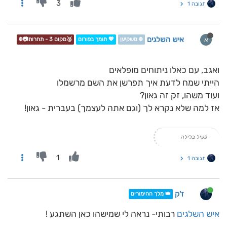
3
תגובה 1
איש השלגים
א
❄️ משקיען
💖 תומך בפורום
🥉מקום 3 - תחרות📷❄️
ואגב, עם כאלו ניתוחים מופלאים
הייתי שמח לדעת איך תפרשן את השם מרשמלו
ועוד משהו, זק זה גאון?
אז למה שלא נקרא לך (וגם אתה לעצמך) בעברית - גאון!
פעיל בלילה
1
תגובה 1
ז'ק
👑 מלך ההימורים
איש השלגים
רבותי- נראה לי שמישהו כאן השתגע !