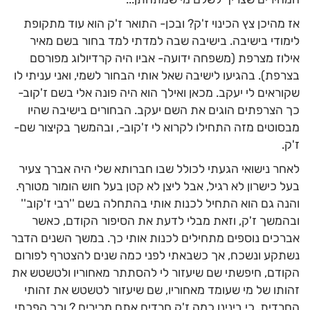
אז מהיכן צץ הכינוי ז'ק? ובכן- התואר ז'ק הוא עוד מתקופת
לימודי בישיבה. בישיבה שבה למדתי למד בחור בשם מאיר
אילוז מצרפת (משפחה ידועה- אביו היה קרדיולוג מפורסם
בצרפת). בהגיעו לישיבה שאל אותי הבחור לשמי, ואני עניתי לו
שקוראים לי יעקב. מכאן ואילך הוא היה פונה אלי בשם ז'קוב-
כך הצרפתים הוגים את השם יעקב. הבחורים בישיבה שהיו
מבסוטים מזה התחילו לקרוא לי ז'קוב-, ובהמשך בקיצור שם-
ז'ק.
לאחר נישואי הגעתי לכולל שבו חברותא שלי היה אברך צעיר
בעל כישרון לא רגיל, אבל ליצן לא קטן בעל חוש הומור מטורף.
והנה גם הוא התחיל לכנות אותי בהתחלה בשם ''רבי ז'קוב''
ובהמשך ז'ק, וזאת מבלי לדעת את הסיפור הקודם, כאשר
אברכים נוספים מתחילים לכנות אותי כך. במשך השנים הדבר
נשתקע ונשכח, אך כשבאתי לפני כמה שנים להצטרף לפורום
הקודם, חיפשתי שם שיעזור לי להסתתר מאחוריו ולטשטש את
זהותו של מי שעומד מאחוריו, שם שיעזור לטשטש את זהותי
החרדית, כי בינינו כמה ז'ק חרדים אתם מכירים ? וכך הפכתי