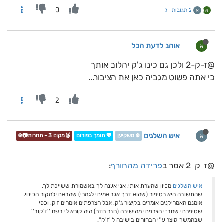
0
2 תגובות
א
א
אוהב לדעת הכל
א
@ז-ק-2 ולכן גם כינו ג'ק יהלום אותך
כי אתה פשוט מגביה כאן את הציבור...
2
איש השלגים
א
❄️ משקיען
💖 תומך בפורום
🥉מקום 3 - תחרות📷❄️
@ז-ק-2 אמר ב
פרידה מהחורף
:
איש השלגים
מכיון שהערת אותי, אני אענה לך באשמורת ששייכת לך,
שהתשובה היא בסיפור (שהוא דרך אגב אמיתי לגמרי) שהבאתי למקור הכינוי.
אומנם האמריקנים אומרים בקיצור ג'ק, אבל הצרפתים אומרים ז'ק, וכפי
שסיפרתי שחברי הצרפתי מהישיבה (חבר חדר) היה קורא לי בשם ''ז'קוב''
שבהמשך קוצר ע''י הבחורים בישיבה ל''ז'ק''.