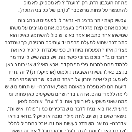
מה זה העלבון הזה, רק ''רועה'' ? לא מספיק. לא מוכן
להתפשר על פחות מרשכבה''ג (רבן של כל בני הגולה).
ועכשיו קצת יותר ברצינות- נראה לי לפעמים שבתגובות
שלכם אתם קצת מזלזלים בעצמכם. אתם מגיבים על משהו
שמישהו אחר כתב או אמר באופן שיכול להשתמע כאילו הוא
כתב דבר שהוא למעלה מרמת ידיעותיכם הרגילה, כך שהדבר
מצדיק איזו התפעלות מיוחדת. כפי שלמדתי להכיר כאן את
החברים ב''ה כולם ברוכי כישרונות, ויש כמה שיש לי עוד מה
ללמוד מהם למרות גילי המתקדם. אלא מאי ? שאני כותב כאן
בקצב כאילו עשיתי השבעת קולמוס (או מיקלדת) ? זה עדיין
לא מעניק לי איזה יתרון על האחרים שכפי שהתרשמתי רמת
ידיעותיהם לא נופלת במאומה משלי, ואדרבה- יש תחומים שיש
לי מה ללמוד מהם. אז העובדה שהם משקיעים כאן פחות זמן
ממה שאני משקיע לא הופך אותי ל''רועה'' ואותכם לצאן
מרעיתי. אז בואו נניח לדברים שמזכירים כמין ''פולחן אישיות'',
ונישאר שוים בין שוים. לתת מילה טובה או לייק ? בודאי בודאי,
ואדרבה- גם אני משתדל לעשות את זה. אבל להתחיל להלל
לשבח לפאר לרומם להדר לעלה ולקלס וכו' ? את זה נשאיר