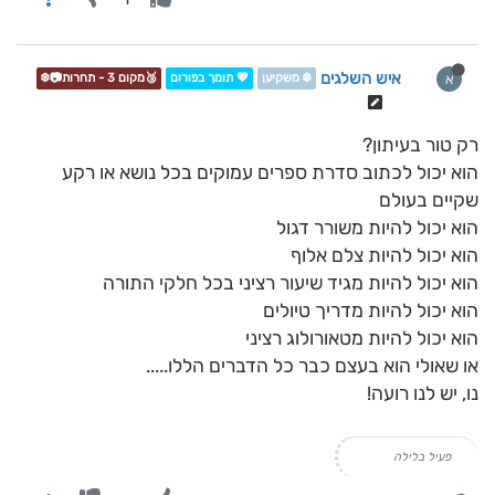
איש השלגים
א
❄️ משקיען
💖 תומך בפורום
🥉מקום 3 - תחרות📷❄️
רק טור בעיתון?
הוא יכול לכתוב סדרת ספרים עמוקים בכל נושא או רקע
שקיים בעולם
הוא יכול להיות משורר דגול
הוא יכול להיות צלם אלוף
הוא יכול להיות מגיד שיעור רציני בכל חלקי התורה
הוא יכול להיות מדריך טיולים
הוא יכול להיות מטאורולוג רציני
או שאולי הוא בעצם כבר כל הדברים הללו.....
נו, יש לנו רועה!
פעיל בלילה