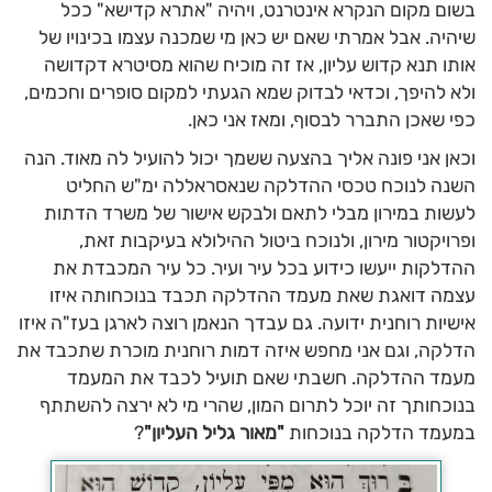
בשום מקום הנקרא אינטרנט, ויהיה "אתרא קדישא" ככל
שיהיה. אבל אמרתי שאם יש כאן מי שמכנה עצמו בכינויו של
אותו תנא קדוש עליון, אז זה מוכיח שהוא מסיטרא דקדושה
ולא להיפך, וכדאי לבדוק שמא הגעתי למקום סופרים וחכמים,
כפי שאכן התברר לבסוף, ומאז אני כאן.
וכאן אני פונה אליך בהצעה ששמך יכול להועיל לה מאוד. הנה
השנה לנוכח טכסי ההדלקה שנאסראללה ימ"ש החליט
לעשות במירון מבלי לתאם ולבקש אישור של משרד הדתות
ופרויקטור מירון, ולנוכח ביטול ההילולא בעיקבות זאת,
ההדלקות ייעשו כידוע בכל עיר ועיר. כל עיר המכבדת את
עצמה דואגת שאת מעמד ההדלקה תכבד בנוכחותה איזו
אישיות רוחנית ידועה. גם עבדך הנאמן רוצה לארגן בעז"ה איזו
הדלקה, וגם אני מחפש איזה דמות רוחנית מוכרת שתכבד את
מעמד ההדלקה. חשבתי שאם תועיל לכבד את המעמד
בנוכחותך זה יוכל לתרום המון, שהרי מי לא ירצה להשתתף
במעמד הדלקה בנוכחות
"מאור גליל העליון"
?