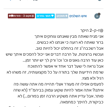
איש השלגים
א
❄️ משקיען
💖 תומך בפורום
🥉מקום 3 - תחרות📷❄️
@ז-ק-2 היקר
אני מניח שאתה מבין שאנחנו צוחקים איתך
ברור שאתה לא רועה כי אנחנו לא כבשים.
אבל רשכבה''ג זה בהחלט יכול להיות טוב.
ועכשיו ברצינות, על הרבה דברים אני יכול להסכים איתך שיש
כאן עוד הרבה גאונים וכו' וכו' ורק לך יש יותר זמן...
אבל נראה לי שעל דבר אחד אי אפשר להתווכח
שרמת הידיעות שלך בתורה על כל מקצועותיה, זה משהו לא
רגיל ולא מצוי,
לפעמים אפילו זה מעורר אצלי תהייה מה אתה עושה פה
איתנו? אתה אמור להיות שקוע עמוק בביהמ''ד (לא שזה
סותר, אבל עדיין אתה משקיע הרבה זמן בפורום...) לא
כביקורת, להיפך כמחמאה.