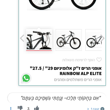
"אִם בְּחֻקּוֹתַי תֵּלֵכוּ- וְנָתַתִּי גִּשְׁמֵיכֶם בְּעִתָּם"
3
תגובה 1
א