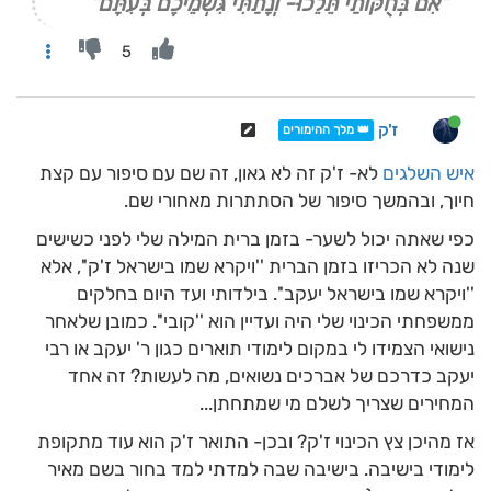
"אִם בְּחֻקּוֹתַי תֵּלֵכוּ- וְנָתַתִּי גִּשְׁמֵיכֶם בְּעִתָּם"
5
ז'ק
👑 מלך ההימורים
איש השלגים
לא- ז'ק זה לא גאון, זה שם עם סיפור עם קצת
חיוך, ובהמשך סיפור של הסתתרות מאחורי שם.
כפי שאתה יכול לשער- בזמן ברית המילה שלי לפני כשישים
שנה לא הכריזו בזמן הברית ''ויקרא שמו בישראל ז'ק'', אלא
''ויקרא שמו בישראל יעקב''. בילדותי ועד היום בחלקים
ממשפחתי הכינוי שלי היה ועדיין הוא ''קובי''. כמובן שלאחר
נישואי הצמידו לי במקום לימודי תוארים כגון ר' יעקב או רבי
יעקב כדרכם של אברכים נשואים, מה לעשות? זה אחד
המחירים שצריך לשלם מי שמתחתן...
אז מהיכן צץ הכינוי ז'ק? ובכן- התואר ז'ק הוא עוד מתקופת
לימודי בישיבה. בישיבה שבה למדתי למד בחור בשם מאיר