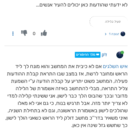
לא ידעתי שהודעות כאן יכולים להעיר אנשים...
פעיל בלילה
0
תגובה 1
ז'ק
👑 מלך ההימורים
איש השלגים
אם לא כיבית את המחשב והוא מונח לך ליד
הראש ומחובר לרשת, אז במצב שבו התראת קבלת ההודעות
פעילה, המחשב פשוט יתריע על קבלת הודעה ע''י השמעת
צליל התראה, מבלי להתחשב באיזה אשמורת של הלילה
מדובר ובכך שהבוס הלך כבר לישון. אני ששינתי קלילה למדי
לא צריך יותר מזה. אבל תרגיש בנוח, כי גם אני לא מאלו
שהולכים לישון באשמורת הראשונה, וגם לא בתחילת השניה,
ואיני משאיר בדר''כ מחשב דולק ליד הראש כשאני הולך לישון,
כך שחשש גזל שינה אין כאן.