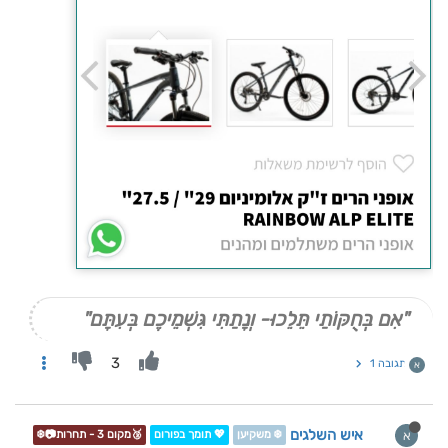
"אִם בְּחֻקּוֹתַי תֵּלֵכוּ- וְנָתַתִּי גִּשְׁמֵיכֶם בְּעִתָּם"
3
תגובה 1
א
איש השלגים
א
❄️ משקיען
💖 תומך בפורום
🥉מקום 3 - תחרות📷❄️