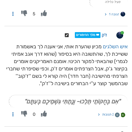
פעיל בלילה
5
תגובה 1
ז'ק
👑 מלך ההימורים
איש השלגים
מכיון שהערת אותי, אני אענה לך באשמורת
ששייכת לך, שהתשובה היא בסיפור (שהוא דרך אגב אמיתי
לגמרי) שהבאתי למקור הכינוי. אומנם האמריקנים אומרים
בקיצור ג'ק, אבל הצרפתים אומרים ז'ק, וכפי שסיפרתי שחברי
הצרפתי מהישיבה (חבר חדר) היה קורא לי בשם ''ז'קוב''
שבהמשך קוצר ע''י הבחורים בישיבה ל''ז'ק''.
"אִם בְּחֻקּוֹתַי תֵּלֵכוּ- וְנָתַתִּי גִּשְׁמֵיכֶם בְּעִתָּם"
0
2 תגובות
א
א