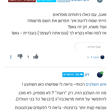
ואגב, עם כאלו ניתוחים מופלאים
הייתי שמח לדעת איך תפרשן את השם מרשמלו
ועוד משהו, זק זה גאון?
אז למה שלא נקרא לך (וגם אתה לעצמך) בעברית - גאון!
פעיל בלילה
1
תגובה 1
ז'ק
👑 מלך ההימורים
איש השלגים
רבותי- נראה לי שמישהו כאן השתגע !
מה זה העלבון הזה, רק ''רועה'' ? לא מספיק. לא מוכן
להתפשר על פחות מרשכבה''ג (רבן של כל בני הגולה).
ועכשיו קצת יותר ברצינות- נראה לי לפעמים שבתגובות