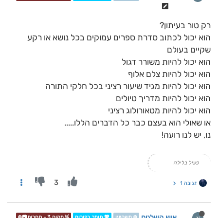
רק טור בעיתון?
הוא יכול לכתוב סדרת ספרים עמוקים בכל נושא או רקע
שקיים בעולם
הוא יכול להיות משורר דגול
הוא יכול להיות צלם אלוף
הוא יכול להיות מגיד שיעור רציני בכל חלקי התורה
הוא יכול להיות מדריך טיולים
הוא יכול להיות מטאורולוג רציני
או שאולי הוא בעצם כבר כל הדברים הללו.....
נו, יש לנו רועה!
פעיל בלילה
3
תגובה 1
איש השלגים
א
❄️ משקיען
💖 תומך בפורום
🥉מקום 3 - תחרות📷❄️