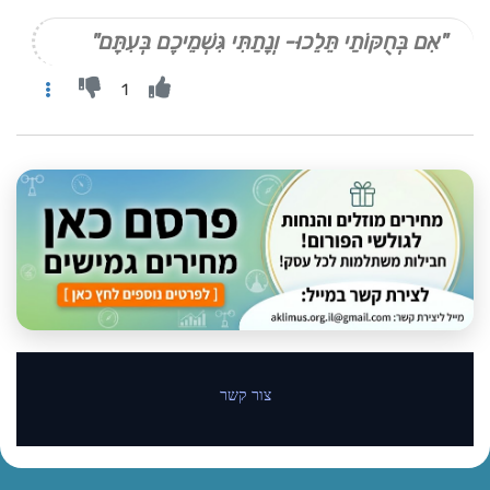
"אִם בְּחֻקּוֹתַי תֵּלֵכוּ- וְנָתַתִּי גִּשְׁמֵיכֶם בְּעִתָּם"
1
צור קשר