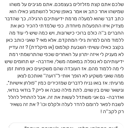
שלכם אתם קצת מזלזלים בעצמכם. אתם מגיבים על משהו
שמישהו אחר כתב או אמר באופן שיכול להשתמע כאילו הוא
כתב דבר שהוא למעלה מרמת ידיעותיכם הרגילה, כך שהדבר
מצדיק איזו התפעלות מיוחדת. כפי שלמדתי להכיר כאן את
החברים ב''ה כולם ברוכי כישרונות, ויש כמה שיש לי עוד מה
ללמוד מהם למרות גילי המתקדם. אלא מאי ? שאני כותב כאן
בקצב כאילו עשיתי השבעת קולמוס (או מיקלדת) ? זה עדיין
לא מעניק לי איזה יתרון על האחרים שכפי שהתרשמתי רמת
ידיעותיהם לא נופלת במאומה משלי, ואדרבה- יש תחומים שיש
לי מה ללמוד מהם. אז העובדה שהם משקיעים כאן פחות זמן
ממה שאני משקיע לא הופך אותי ל''רועה'' ואותכם לצאן
מרעיתי. אז בואו נניח לדברים שמזכירים כמין ''פולחן אישיות'',
ונישאר שוים בין שוים. לתת מילה טובה או לייק ? בודאי בודאי,
ואדרבה- גם אני משתדל לעשות את זה. אבל להתחיל להלל
לשבח לפאר לרומם להדר לעלה ולקלס וכו' ? את זה נשאיר
רק לקב''ה !