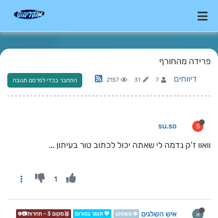
פרידה מהחורף
דיווחים
2157
31
7
התחבר בכדי לפרסם תגובה
su.so
S
וואוו ז'ק נדמה לי שאתה יכול לכתוב טור בעיתון ...
1
איש השלגים
א
❄️ משקיען
💖 תומך בפורום
🥉מקום 3 - תחרות📷❄️