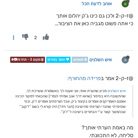
אוהב לדעת הכל
א
@ז-ק-2 ולכן גם כינו ג'ק יהלום אותך
כי אתה פשוט מגביה כאן את הציבור...
2
איש השלגים
א
❄️ משקיען
💖 תומך בפורום
🥉מקום 3 - תחרות📷❄️
@ז-ק-2 אמר ב
פרידה מהחורף
:
איש השלגים
מכיון שהערת אותי, אני אענה לך באשמורת ששייכת לך,
שהתשובה היא בסיפור (שהוא דרך אגב אמיתי לגמרי) שהבאתי למקור הכינוי.
אומנם האמריקנים אומרים בקיצור ג'ק, אבל הצרפתים אומרים ז'ק, וכפי
שסיפרתי שחברי הצרפתי מהישיבה (חבר חדר) היה קורא לי בשם ''ז'קוב''
שבהמשך קוצר ע''י הבחורים בישיבה ל''ז'ק''.
מה באמת הערתי אותך?
סליחה, לא התכוונתי.