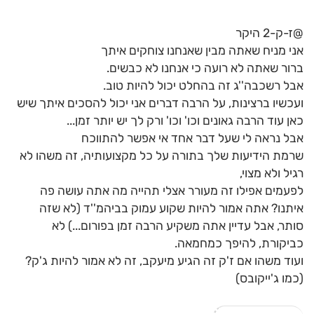
@ז-ק-2 היקר
אני מניח שאתה מבין שאנחנו צוחקים איתך
ברור שאתה לא רועה כי אנחנו לא כבשים.
אבל רשכבה''ג זה בהחלט יכול להיות טוב.
ועכשיו ברצינות, על הרבה דברים אני יכול להסכים איתך שיש
כאן עוד הרבה גאונים וכו' וכו' ורק לך יש יותר זמן...
אבל נראה לי שעל דבר אחד אי אפשר להתווכח
שרמת הידיעות שלך בתורה על כל מקצועותיה, זה משהו לא
רגיל ולא מצוי,
לפעמים אפילו זה מעורר אצלי תהייה מה אתה עושה פה
איתנו? אתה אמור להיות שקוע עמוק בביהמ''ד (לא שזה
סותר, אבל עדיין אתה משקיע הרבה זמן בפורום...) לא
כביקורת, להיפך כמחמאה.
ועוד משהו אם ז'ק זה הגיע מיעקב, זה לא אמור להיות ג'ק?
(כמו ג'ייקובס)