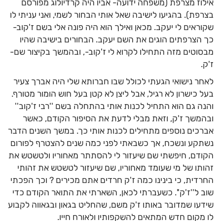
אילוז מצרפת (משפחה ידועה- אביו היה קרדיולוג מפורסם
בצרפת). בהגיעו לישיבה שאל אותי הבחור לשמי, ואני עניתי לו
שקוראים לי יעקב. מכאן ואילך הוא היה פונה אלי בשם ז'קוב-
כך הצרפתים הוגים את השם יעקב. הבחורים בישיבה שהיו
מבסוטים מזה התחילו לקרוא לי ז'קוב-, ובהמשך בקיצור שם-
ז'ק.
לאחר נישואי הגעתי לכולל שבו חברותא שלי היה אברך צעיר
בעל כישרון לא רגיל, אבל ליצן לא קטן בעל חוש הומור מטורף.
והנה גם הוא התחיל לכנות אותי בהתחלה בשם ''רבי ז'קוב''
ובהמשך ז'ק, וזאת מבלי לדעת את הסיפור הקודם, כאשר
אברכים נוספים מתחילים לכנות אותי כך. במשך השנים הדבר
נשתקע ונשכח, אך כשבאתי לפני כמה שנים להצטרף לפורום
הקודם, חיפשתי שם שיעזור לי להסתתר מאחוריו ולטשטש את
זהותו של מי שעומד מאחוריו, שם שיעזור לטשטש את זהותי
החרדית, כי בינינו כמה ז'ק חרדים אתם מכירים ? וכך הפכתי
שוב ל''ז'ק''. כשעברתי לכאן, השארתי את התואר הקודם כדי
שידעו שמדובר באותו ז'ק משם, שהחליט בגאון ובגאווה לקבוע
לו מקום חדש המתאים להשקפותיו ולאורח חייו.