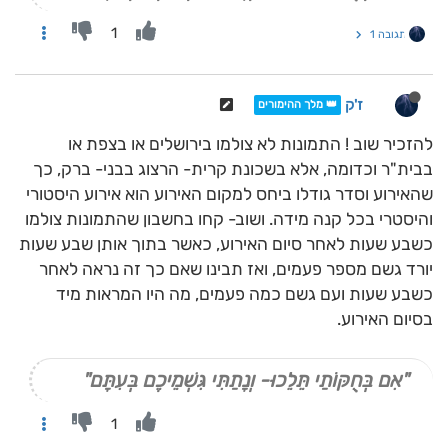
1
תגובה 1
ז'ק
👑 מלך ההימורים
להזכיר שוב ! התמונות לא צולמו בירושלים או בצפת או
בבית"ר וכדומה, אלא בשכונת קרית- הרצוג בבני- ברק, כך
שהאירוע וסדר גודלו ביחס למקום האירוע הוא אירוע היסטורי
והיסטרי בכל קנה מידה. ושוב- קחו בחשבון שהתמונות צולמו
כשבע שעות לאחר סיום האירוע, כאשר בתוך אותן שבע שעות
יורד גשם מספר פעמים, ואז תבינו שאם כך זה נראה לאחר
כשבע שעות ועם גשם כמה פעמים, מה היו המראות מיד
בסיום האירוע.
"אִם בְּחֻקּוֹתַי תֵּלֵכוּ- וְנָתַתִּי גִּשְׁמֵיכֶם בְּעִתָּם"
1