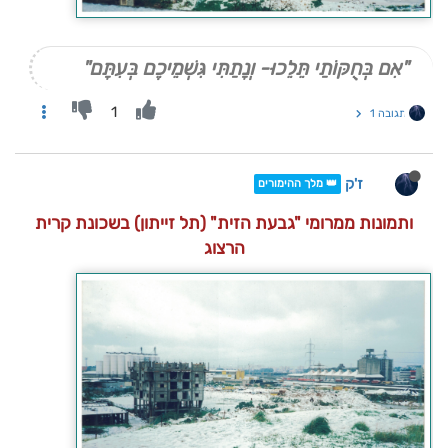
"אִם בְּחֻקּוֹתַי תֵּלֵכוּ- וְנָתַתִּי גִּשְׁמֵיכֶם בְּעִתָּם"
1
תגובה 1
ז'ק
👑 מלך ההימורים
ותמונות ממרומי "גבעת הזית" (תל זייתון) בשכונת קרית
הרצוג