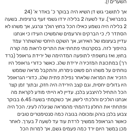
השערים !).
אך לתושבי גוש דן השיא היה בבוקר כ' באדר א' (24
בפברואר). עד לשעה 2 בלילה ירדו גשמי זעף ברציפות. בשעה
2 בלילה היה נשמע כאילו הכל בחוץ הולך ונרגע, אך משהו לא
הסתדר לי, כי הברקים והרעמים שהמשיכו העידו כי אנחנו
עדיין בעיצומו של האירוע, אך השקט היחסי שהשתרר עמד
בהיפוך לזה. בסקרנותי פתחתי את התריס לראות מה קורה
בחוץ, ואז נחשפתי לתופעה המדהימה של ירידת גראופל (ברד
רך) במתכונת המזכירה ירידת שלג. כאשר כדורי גראופל היו
נוחתים על משהו הם פשוט נימרחו, והתקבל מראה שממש
הזכיר את המראה שלאחר נפילת פתית שלג. כדורי הגראופל
היו גדולים יחסית, וגם קצב הירידה היה חזק, ובתוך זמן קצר
הכל התחיל להיצבע בלבן. עדיין לא הייתי מודע לקראת מה
אנחנו הולכים והלכתי לישון, אך כשקמתי בשעה 6.45 בבוקר
ופתחתי את החלון נדהמתי מהמראה שניגלה לעיני. הכל היה
צבוע בלבן בוהק ומכוסה בגובה כמה סנטימטרים טובים
כאשר הגראופל ממשיך לרדת עוד עד לשעה 7 בערך. לאחר
מכן במשך היום ירד כמה פעמים גשם, אך למרות הכל