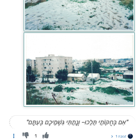
"אִם בְּחֻקּוֹתַי תֵּלֵכוּ- וְנָתַתִּי גִּשְׁמֵיכֶם בְּעִתָּם"
1
תגובה 1