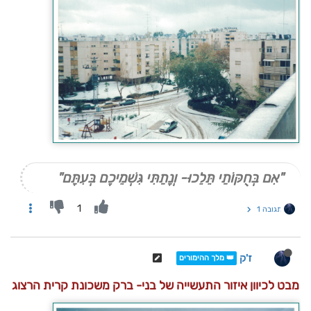
"אִם בְּחֻקּוֹתַי תֵּלֵכוּ- וְנָתַתִּי גִּשְׁמֵיכֶם בְּעִתָּם"
1
תגובה 1
ז'ק
👑 מלך ההימורים
מבט לכיוון איזור התעשייה של בני- ברק משכונת קרית הרצוג