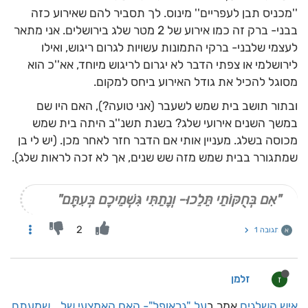
''מכניס תבן לעפריים'' מינוס. לך תסביר להם שאירוע כזה
בבני- ברק זה כמו אירוע של 2 מטר שלג בירושלים. אני מתאר
לעצמי שלבני- ברקי התמונות עשויות לגרום ריגוש, ואילו
לירושלמי או צפתי הדבר לא יגרום לריגוש מיוחד, אא''כ הוא
מסוגל להכיל את גודל האירוע ביחס למקום.
ובתור תושב בית שמש לשעבר (אני טועה?), האם היו שם
במשך השנים אירועי שלג? בשנת תשנ''ב היתה בית שמש
מכוסה בשלג. מעניין אותי אם הדבר חזר לאחר מכן. (יש לי בן
שמתגורר בבית שמש מזה שש שנים, אך לא זכה לראות שלג).
"אִם בְּחֻקּוֹתַי תֵּלֵכוּ- וְנָתַתִּי גִּשְׁמֵיכֶם בְּעִתָּם"
2
תגובה 1
א
זלמן
ז
איש השלגים
אמר ב
על "גראופל"- האח האמצעי של... שמעתם