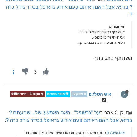
? בודאי, אבל האם ראיתם פעם אירוע גראופל בסדר גודל כזה
:
?
וואו וואו וואו
איזה כיף לך שחיית באותו חורף
אני הייתי אז בן מינוס 5
הלואי היום כזו חגיגה בבני ברק...
משתתף בתגובתך
3
איש השלגים
א
❄️ משקיען
💖 תומך בפורום
🥉מקום 3 - תחרות📷❄️
@ז-ק-2 אמר ב
על "גראופל"- האח האמצעי של... שמעתם ?
בודאי, אבל האם ראיתם פעם אירוע גראופל בסדר גודל כזה ?
:
איש השלגים
כשהירושלמים במשפחה ראו במשך השנים את התמונות