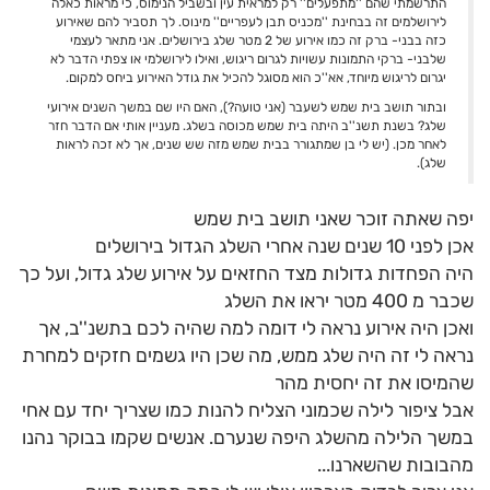
התרשמתי שהם ''מתפעלים'' רק למראית עין ובשביל הנימוס, כי מראות כאלה
לירושלמים זה בבחינת ''מכניס תבן לעפריים'' מינוס. לך תסביר להם שאירוע
כזה בבני- ברק זה כמו אירוע של 2 מטר שלג בירושלים. אני מתאר לעצמי
שלבני- ברקי התמונות עשויות לגרום ריגוש, ואילו לירושלמי או צפתי הדבר לא
יגרום לריגוש מיוחד, אא''כ הוא מסוגל להכיל את גודל האירוע ביחס למקום.
ובתור תושב בית שמש לשעבר (אני טועה?), האם היו שם במשך השנים אירועי
שלג? בשנת תשנ''ב היתה בית שמש מכוסה בשלג. מעניין אותי אם הדבר חזר
לאחר מכן. (יש לי בן שמתגורר בבית שמש מזה שש שנים, אך לא זכה לראות
שלג).
יפה שאתה זוכר שאני תושב בית שמש
אכן לפני 10 שנים שנה אחרי השלג הגדול בירושלים
היה הפחדות גדולות מצד החזאים על אירוע שלג גדול, ועל כך
שכבר מ 400 מטר יראו את השלג
ואכן היה אירוע נראה לי דומה למה שהיה לכם בתשנ''ב, אך
נראה לי זה היה שלג ממש, מה שכן היו גשמים חזקים למחרת
שהמיסו את זה יחסית מהר
אבל ציפור לילה שכמוני הצליח להנות כמו שצריך יחד עם אחי
במשך הלילה מהשלג היפה שנערם. אנשים שקמו בבוקר נהנו
מהבובות שהשארנו...