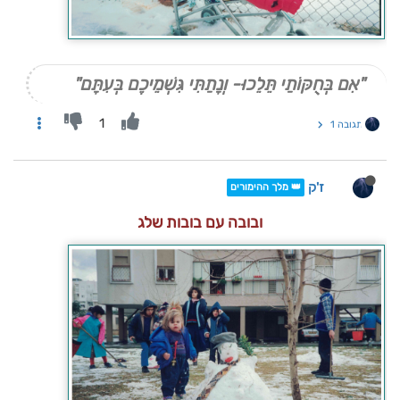
"אִם בְּחֻקּוֹתַי תֵּלֵכוּ- וְנָתַתִּי גִּשְׁמֵיכֶם בְּעִתָּם"
1
תגובה 1
ז'ק
👑 מלך ההימורים
ובובה עם בובות שלג