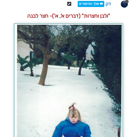
ז'ק
👑 מלך ההימורים
"ולבן וחצרות" (דברים א', א')- חצר לבנה