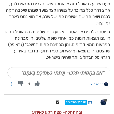
פעם אירוע גראופל כזה או אחר כאשר נוצרים התנאים לכך,
אך בדרך כלל מדובר על משהו קצר מועד שנותן שיכבה דקה
לבנה ויוצר תחושה ואשליה כמו של שלג, אך הוא נמס לאחר
זמן קצר.
בפוסט שלפנינו אני אסקור אירוע נדיר של ירידת גראופל בגוש
דן עם תוצאות דומות כמו אחרי סופת שלגים, הן מבחינת
המראות המאוד דומים, והן מבחינת כמות ה"שלג" (גראופל)
שהצטברה כתוצאה מהאירוע. כפי הידוע- מדובר באירוע
הגראופל הגדול ביותר שהיה בישראל.
"אִם בְּחֻקּוֹתַי תֵּלֵכוּ- וְנָתַתִּי גִּשְׁמֵיכֶם בְּעִתָּם"
1
תגובה 1
ז'ק
👑 מלך ההימורים
ובהתחלה- קצת רקע לאירוע