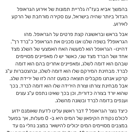
בהמשך אביא בעז"ה גלריית תמונות של אירוע הגראופל
הגדול ביותר שהיה בישראל, עם סקירה מורחבת של הרקע
לאירוע.
אבל בראש ובראשונה קצת פרטים על הגראופל. מהו
הגראופל? בשפה שלנו אנו מכנים את הגראופל כ"ברד רך".
דהיינו- הגראופל הוא למעשה האח האמצעי של השלג מצד
אחד ושל הברד מצד שני, כאשר יש לו מאפיינים מסויימים
שבהם הוא דומה לשלג, ומאפיינים אחרים בהם הוא דומה
לברד. מבחינת המירקם שלו הוא דומה לשלג, ובהצטברות ע"ג
קרקע אנחנו מקבלים תוצאה כמעט זהה לזו של ירידת שלג.
אבל מבחינת צורתו וצורת הירידה שלו הוא דומה לברד, בכך
שהוא יורד בצורה כדורית, וכן בכך שאינו נתפס ע"ג עצים
וענפים בדומה לברד ובשונה מהשלג.
כיצד נוצר הגראופל ? דבר ראשון עלינו לדעת שאומנם ידוע
לכולם נקודת הקיפאון של המים היא ב- 0 מעלות, אך בפועל
במצבים מסויימים המים יכולים להישאר במצב נוזלי גם עד