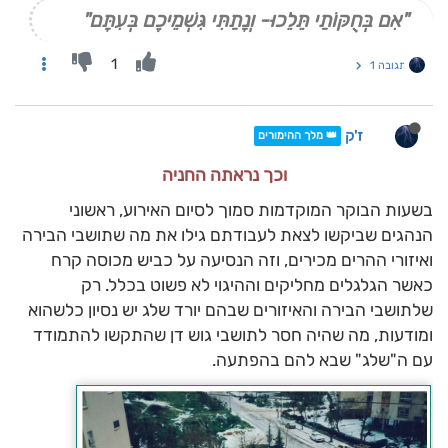
"אִם בְּחֻקּוֹתַי תֵּלֵכוּ- וְנָתַתִּי גִּשְׁמֵיכֶם בְּעִתָּם"
1
תגובה 1
ז'ק
👑 מלך ההימורים
וכך נראתה החניה
בשעות הבוקר המוקדמות סמוך לסיום האירוע, ראשוני
הנהגים שביקשו לצאת לעבודתם גילו את מה שתושבי הבירה
ואיזורי ההרים מכירים, וזה הנסיעה על כביש מכוסה קרח
כאשר הגלגלים מחליקים וההיגוי לא פשוט בכלל. רק
שלתושבי הבירה והאיזורים שבהם יורד שלג יש נסיון כלשהוא
ומודעות, מה שהיה חסר לתושבי גוש דן שהתקשו להתמודד
עם ה"שלג" שבא להם בהפתעה.