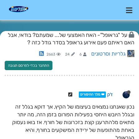
על "גראופל"- האח האמצעי של... שמעתם? בודאי, אבל
האם ראיתם פעם אירוע גראופל בסדר גודל כזה ?
גלריות וסרטונים
2663
24
6
התחבר בכדי לפרסם תגובה
ז'ק
👑 מלך ההימורים
נכון שאנחנו נמצאים בעיצומו של הקיץ, אך דוקא בגלל זה
ובגלל היובש היחסי בפעילות הפורום בזמן הזה, מה יותר
מתאים מלהתרענן קצת בזכרונות של חורף. אז בואו נעסוק
באחת מהתופעות של ירידת המישקעים בחורף, והיא
הגראופל.