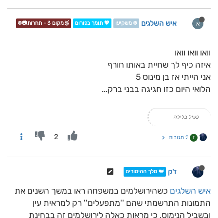
איש השלגים
א
❄️ משקיען
💖 תומך בפורום
🥉מקום 3 - תחרות📷❄️
וואו וואו וואו
איזה כיף לך שחיית באותו חורף
אני הייתי אז בן מינוס 5
הלואי היום כזו חגיגה בבני ברק...
פעיל בלילה
2
2 תגובות
ז
ז'ק
👑 מלך ההימורים
איש השלגים
כשהירושלמים במשפחה ראו במשך השנים את
התמונות התרשמתי שהם ''מתפעלים'' רק למראית עין
ובשביל הנימוס, כי מראות כאלה לירושלמים זה בבחינת