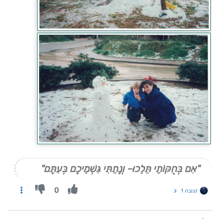
"אִם בְּחֻקּוֹתַי תֵּלֵכוּ- וְנָתַתִּי גִּשְׁמֵיכֶם בְּעִתָּם"
0
תגובה 1