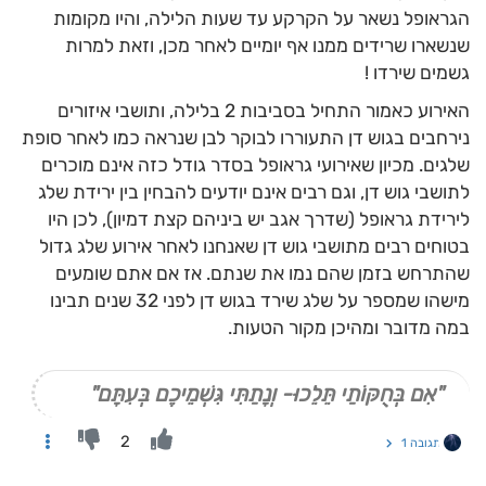
הגראופל נשאר על הקרקע עד שעות הלילה, והיו מקומות
שנשארו שרידים ממנו אף יומיים לאחר מכן, וזאת למרות
גשמים שירדו !
האירוע כאמור התחיל בסביבות 2 בלילה, ותושבי איזורים
נירחבים בגוש דן התעוררו לבוקר לבן שנראה כמו לאחר סופת
שלגים. מכיון שאירועי גראופל בסדר גודל כזה אינם מוכרים
לתושבי גוש דן, וגם רבים אינם יודעים להבחין בין ירידת שלג
לירידת גראופל (שדרך אגב יש ביניהם קצת דמיון), לכן היו
בטוחים רבים מתושבי גוש דן שאנחנו לאחר אירוע שלג גדול
שהתרחש בזמן שהם נמו את שנתם. אז אם אתם שומעים
מישהו שמספר על שלג שירד בגוש דן לפני 32 שנים תבינו
במה מדובר ומהיכן מקור הטעות.
"אִם בְּחֻקּוֹתַי תֵּלֵכוּ- וְנָתַתִּי גִּשְׁמֵיכֶם בְּעִתָּם"
2
תגובה 1