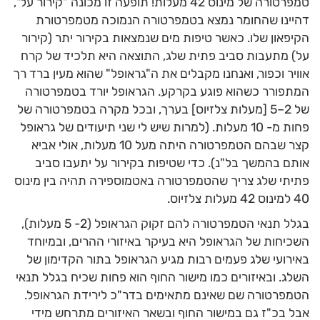
טמפרטורה של מינוס 42 מעלות! תופעה זו מכונה "קירור על",
דהיינו שהחומר נמצא בטמפרטורה הנמוכה מטמפרטורת
הקיפאון שלו. כאשר טיפות מים שנמצאות בקירור יתר (קירור
על) מתעבות סביב פתית שלג, התוצאה היא תלכיד של קרח
אוויר וכפור, ואנחנו מקבלים את ה"גראופל" שהוא מעין ברד רך
המתפורר כשהוא פוגע בקרקע. הגראופל יורד בטמפרטורה
של 2–5 [מעלות צלזיוס] בערך, ובכל מקרה בטמפרטורה של
פחות מ- 10 מעלות. (למרות שיש לי שני תיעודים של גראופל
קצר שבהם הטמפרטורה היתה מעל 10 מעלות, אולי אביא
אותם בהמשך בל"נ). כדי שטיפות בקירור על יתעבו סביב
פתיתי שלג צריך שהטמפרטורה באטמוספירה תהיה בין מינוס
40 למינוס 42 מעלות צלזיוס.
בגלל תנאי הטמפרטורה להם זקוק הגראופל (2- 5 מעלות),
השכיחות של הגראופל היא בעיקר באיזורי ההרים, ובמיוחד
באירועי שלג פעמים רבות מגיע הגראופל בתור הקדימון של
השלג. ובאיזורים כמו מישור החוף הוא פחות שכיח בגלל תנאי
הטמפרטורה שם שאינם מתאימים בדר"כ לירידת הגראופל.
אבל בכ"ז גם במישור החוף ובשאר האיזורים מתרחש מידי