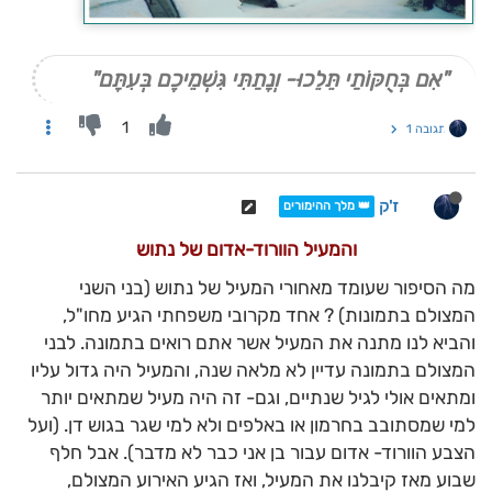
"אִם בְּחֻקּוֹתַי תֵּלֵכוּ- וְנָתַתִּי גִּשְׁמֵיכֶם בְּעִתָּם"
1
תגובה 1
ז'ק
👑 מלך ההימורים
והמעיל הוורוד-אדום של נתוש
מה הסיפור שעומד מאחורי המעיל של נתוש (בני השני
המצולם בתמונות) ? אחד מקרובי משפחתי הגיע מחו"ל,
והביא לנו מתנה את המעיל אשר אתם רואים בתמונה. לבני
המצולם בתמונה עדיין לא מלאה שנה, והמעיל היה גדול עליו
ומתאים אולי לגיל שנתיים, וגם- זה היה מעיל שמתאים יותר
למי שמסתובב בחרמון או באלפים ולא למי שגר בגוש דן. (ועל
הצבע הוורוד- אדום עבור בן אני כבר לא מדבר). אבל חלף
שבוע מאז קיבלנו את המעיל, ואז הגיע האירוע המצולם,