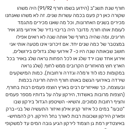
חורף שנת תשנ"ב (הידוע בשמו חורף 91/92) היה משהו
שקורה כאן רק פעם בכמה עשרות שנים. זה לא משהו שאנחנו
מכירים בשנים האחרונות, וכל מה שאנו מכירים מתגמד
לעומת אותו חורף. מדובר היה בריבוי נדיר של אירועי מזג אויר
חריגים, ומה שהיה בחורף של אותה שנה לא רואים אפילו
במצטבר של כמה שנים יחד. אם זיכרוני אינו מטעה אותי אני
חושב שבאותה שנה היו כ- 7 אירועי שלג גדולים בירושלים,
אירוע אחד שבו ירד שלג או לכל הפחות נראה שלג באויר בכל
הארץ חוץ מהאזורים הקרובים ממש לחוף. (שלג נראה
במקומות כמו לוד ורמלה וגדרה ורחובות). כמות המישקעים
שירדה באירועי הגשם באותו חורף היתה חריגה בכמות
ובעוצמה, כך שאיזורים רבים בארץ הוצפו פעמים רבות בחורף.
(הצפות מרובות באשדוד, הירקון עלה על גדותיו מספר פעמים
והציף רחובות סמוכים, והשיא- השיטפון הגדול בירקון שבו
"טבעו" במים כל איזור קניון אילון ואיזור התעשיה של בני-ברק
ופארק הירקון ושכונות רבות לאורך נחל הירקון. רק להמחיש-
באיצטדיון רמת גן הצמוד לירקון הגיע גובה המים עד למשקופי