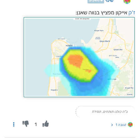
שימי
❄️ משקיען
ז'ק
אייקון מפציץ בנווה שאנן:
ב"ה כולנו תותחים, תמיד!!
1
תגובה 1