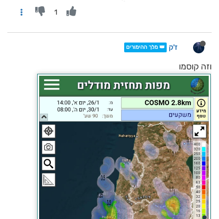
1
ז'ק
👑 מלך ההימורים
וזה קוסמו