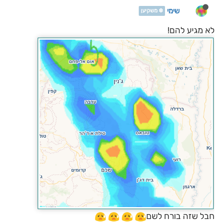
שימי
❄️ משקיען
לא מגיע להם!
חבל שזה בורח לשם