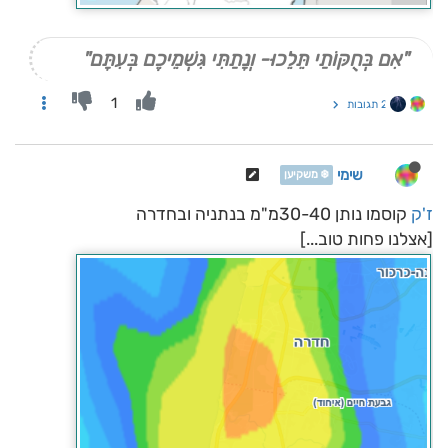
"אִם בְּחֻקּוֹתַי תֵּלֵכוּ- וְנָתַתִּי גִּשְׁמֵיכֶם בְּעִתָּם"
1
2 תגובות
שימי
❄️ משקיען
ז'ק
קוסמו נותן 30-40מ"מ בנתניה ובחדרה
[אצלנו פחות טוב...]