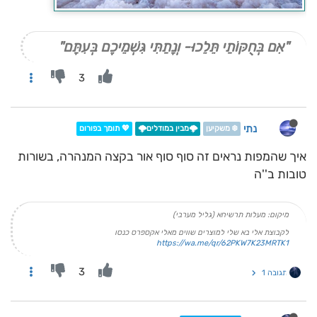
"אִם בְּחֻקּוֹתַי תֵּלֵכוּ- וְנָתַתִּי גִּשְׁמֵיכֶם בְּעִתָּם"
3
נתי
❄️ משקיען
🌩️מבין במודלים🌩️
💖 תומך בפורום
איך שהמפות נראים זה סוף סוף אור בקצה המנהרה, בשורות
טובות ב''ה
מיקום: מעלות תרשיחא (גליל מערבי)
לקבוצת אלי בא שלי למוצרים שווים מאלי אקספרס כנסו
https://wa.me/qr/62PKW7K23MRTK1
3
תגובה 1