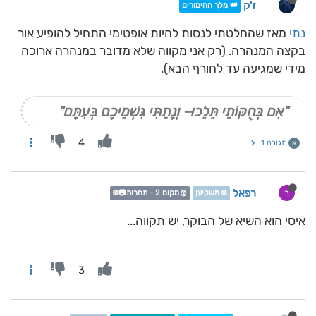
ז'ק
👑 מלך ההימורים
נתי
מאז שהחלטתי לנסות להיות אופטימי התחיל להופיע אור
בקצה המנהרה. (רק אני מקווה שלא מדובר במנהרה ארוכה
מידי שמגיעה עד לחורף הבא).
"אִם בְּחֻקּוֹתַי תֵּלֵכוּ- וְנָתַתִּי גִּשְׁמֵיכֶם בְּעִתָּם"
4
תגובה 1
א
רפאל
ר
❄️ משקיען
🥈מקום 2 - תחרות📷❄️
איסי הוא השיא של הבוקר, יש תקווה...
3