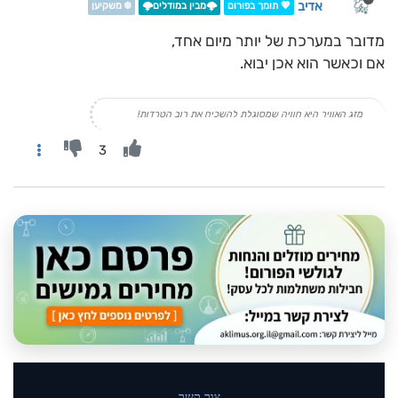
אדיב
💖 תומך בפורום
🌩️מבין במודלים🌩️
❄️ משקיען
מדובר במערכת של יותר מיום אחד,
אם וכאשר הוא אכן יבוא.
מזג האוויר היא חוויה שמסוגלת להשכיח את רוב הטרדות!
3
צור קשר