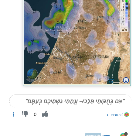
"אִם בְּחֻקּוֹתַי תֵּלֵכוּ- וְנָתַתִּי גִּשְׁמֵיכֶם בְּעִתָּם"
0
2 תגובות