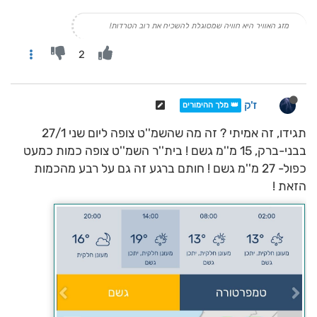
מזג האוויר היא חוויה שמסוגלת להשכיח את רוב הטרדות!
2
ז'ק
👑 מלך ההימורים
תגידו, זה אמיתי ? זה מה שהשמ''ט צופה ליום שני 27/1
בבני-ברק, 15 מ''מ גשם ! בית''ר השמ''ט צופה כמות כמעט
כפול- 27 מ''מ גשם ! חותם ברגע זה גם על רבע מהכמות
הזאת !