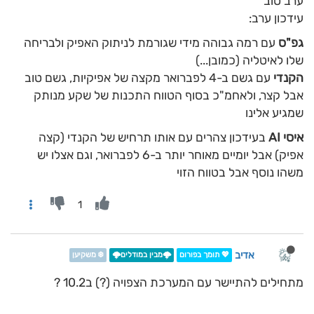
ערב טוב
עידכון ערב:
גפ"ס
עם רמה גבוהה מידי שגורמת לניתוק האפיק ולבריחה
שלו לאיטליה (כמובן...)
הקנדי
עם גשם ב-4 לפברואר מקצה של אפיקיות, גשם טוב
אבל קצר, ולאחמ"כ בסוף הטווח התכנות של שקע מנותק
שמגיע אלינו
איסי AI
בעידכון צהרים עם אותו תרחיש של הקנדי (קצה
אפיק) אבל יומיים מאוחר יותר ב-6 לפברואר, וגם אצלו יש
משהו נוסף אבל בטווח הזוי
1
אדיב
💖 תומך בפורום
🌩️מבין במודלים🌩️
❄️ משקיען
מתחילים להתיישר עם המערכת הצפויה (?) ב10.2 ?