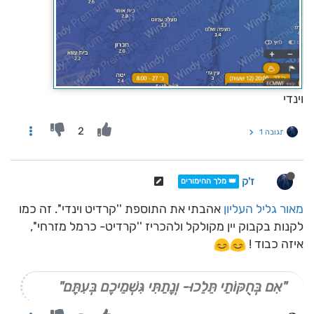
וינדי
2
תגובה 1
ז'ק
👑 מלך ההימורים
מאור גליל העליון
אהבתי את התוספת ''קרדיט וינדי''. זה כמו
לקנות בקבוק יין מקולקל ולהכריז ''קרדיט- כרמל מזרחי'',
איזה כבוד !
"אִם בְּחֻקּוֹתַי תֵּלֵכוּ- וְנָתַתִּי גִּשְׁמֵיכֶם בְּעִתָּם"