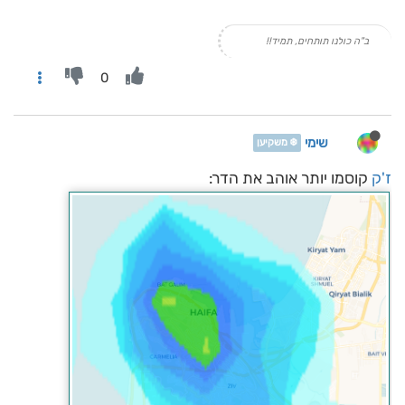
ב"ה כולנו תותחים, תמיד!!
0
שימי
❄️ משקיען
ז'ק
קוסמו יותר אוהב את הדר: