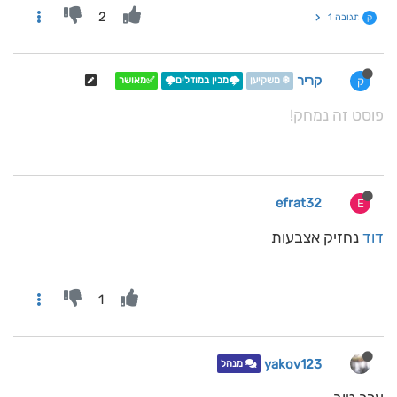
2
תגובה 1
ק
קריר
ק
❄️ משקיען
🌩️מבין במודלים🌩️
✅מאושר
פוסט זה נמחק!
efrat32
E
דוד
נחזיק אצבעות
1
yakov123
מנהל