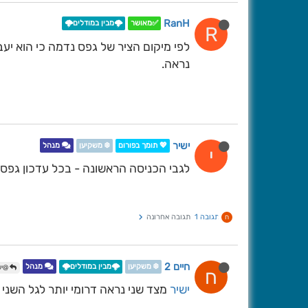
RanH
✅מאושר
🌩️מבין במודלים🌩️
R
לפי מיקום הציר של גפס נדמה כי הוא יעבו
נראה.
ישיר
💖 תומך בפורום
❄️ משקיען
מנהל
י
לגבי הכניסה הראשונה - בכל עדכון גפס
תגובה 1
תגובה אחרונה
ח
חיים 2
❄️ משקיען
🌩️מבין במודלים🌩️
מנהל
@יש
ח
ישיר
מצד שני נראה דרומי יותר לגל השני נ