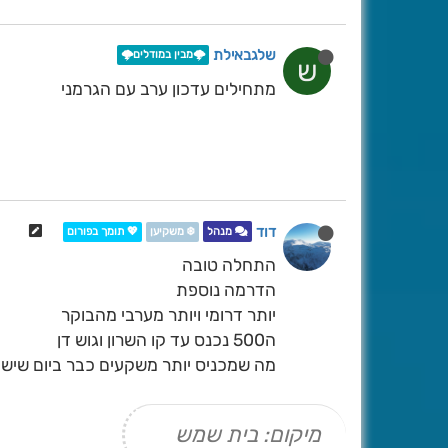
שלגבאילת
🌩️מבין במודלים🌩️
ש
מתחילים עדכון ערב עם הגרמני
דוד
מנהל
❄️ משקיען
💖 תומך בפורום
התחלה טובה
הדרמה נוספת
יותר דרומי ויותר מערבי מהבוקר
ה500 נכנס עד קו השרון וגוש דן
מה שמכניס יותר משקעים כבר ביום שישי
מיקום: בית שמש