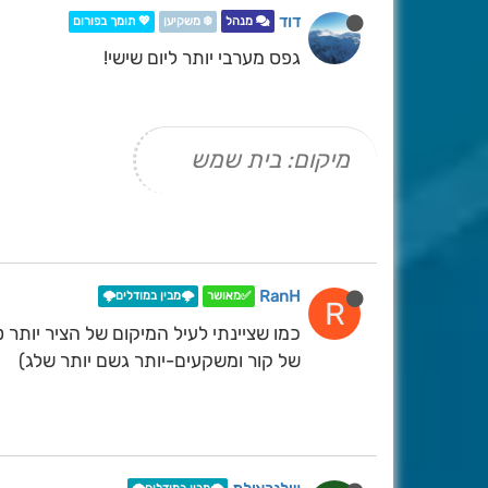
דוד
מנהל
❄️ משקיען
💖 תומך בפורום
גפס מערבי יותר ליום שישי!
מיקום: בית שמש
RanH
✅מאושר
🌩️מבין במודלים🌩️
R
של קור ומשקעים-יותר גשם יותר שלג)