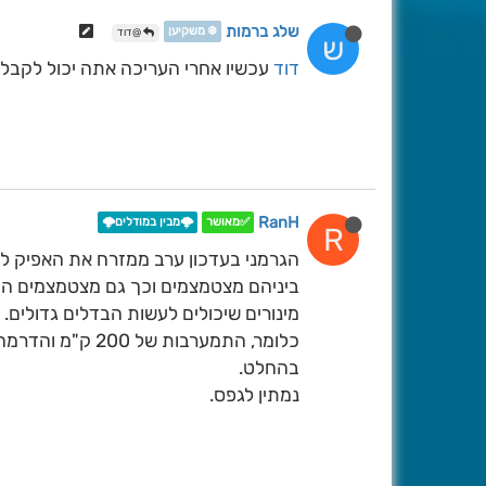
שלג ברמות
❄️ משקיען
@דוד
ש
דוד
עכשיו אחרי העריכה אתה יכול לקבל את
RanH
✅מאושר
🌩️מבין במודלים🌩️
R
ביניהם מצטמצמים וכך גם מצטמצמים ה
מינורים שיכולים לעשות הבדלים גדולים.
בהחלט.
נמתין לגפס.