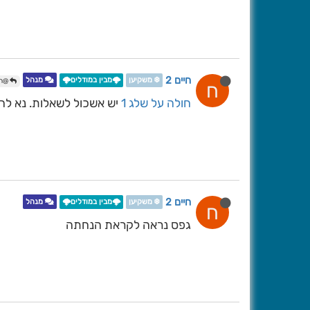
חיים 2
❄️ משקיען
🌩️מבין במודלים🌩️
מנהל
@חול
ח
חולה על שלג 1
יש אשכול לשאלות. נא להש
חיים 2
❄️ משקיען
🌩️מבין במודלים🌩️
מנהל
ח
גפס נראה לקראת הנחתה