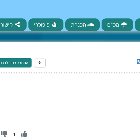
מכ"ם
הכנרת
פופולרי
קישורי
התחבר בכדי לפרס
1