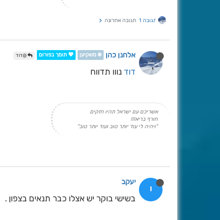
תגובה 1
תגובה אחרונה
אלחנן כהן
❄️ משקיען
💖 תומך בפורום
@דוד
דוד
נווו תדווח
אשריכם עם ישראל תהיו חזקים
חורף בריא!!!
"ויהיה לי עוד יותר טוב ועוד יותר טוב"
יעקב
י
בשישי בוקר יש אצלו כבר תנאים בצפון .