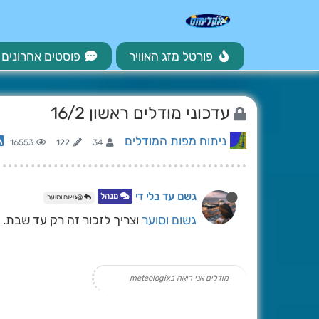
פורטל מזג האוויר
פוסטים אחרונים
עדכוני מודלים ראשון 16/2
ניתוח מפות המודלים
16553
122
34
גשם עד בלי די
מנהל
@גשום וסוער
גשום וסוער
וצריך לזכור זה רק עד שבת.
מודלים אני רואה בmeteologix