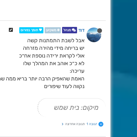
דוד
מנהל
❄️ משקיען
💖 תומך בפורום
אבל לשבת התמתנות קשה
יש בריחה מידי מהירה מזרחה
אולי לקראת ירידה נוספת אח״כ
לא כ״כ אוהב את המהלך שלו
עריכה:
האמת שהאפיק הרבה יותר בריא ממה שהר
נקווה לעוד שיפורים
מיקום: בית שמש
תגובה 1
תגובה אחרונה
ש