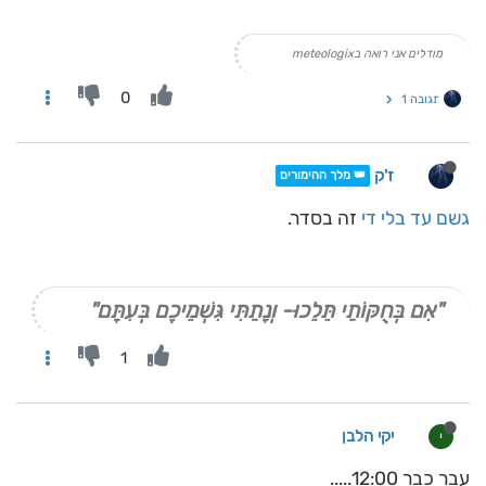
מודלים אני רואה בmeteologix
0
תגובה 1
ז'ק
👑 מלך ההימורים
גשם עד בלי די
זה בסדר.
"אִם בְּחֻקּוֹתַי תֵּלֵכוּ- וְנָתַתִּי גִּשְׁמֵיכֶם בְּעִתָּם"
1
יקי הלבן
י
עבר כבר 12:00.....