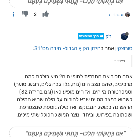
"אִם בְּחֻקּוֹתַי תֵּלֵכוּ- וְנָתַתִּי גִּשְׁמֵיכֶם בְּעִתָּם"
2
תגובה 1
ז'ק
👑 מלך ההימורים
סורוצקין
אמר ב
חידון הקיץ הגדול- חידה מס' 31
:
מצטרף
אתה מכיר את התחזית לחופי הים? היא כוללת כמה
מרכיבים, שהם מצב הים (נוח, גלי, גבה גלים, רוגש, סוער)
וטמפרטורת מי הים. אז הים מופיע כאן (וגם בחידה 32)
כשהוא במצב מסוים שבא להורות על מילה שהיא המילה
הראשונה במושג המבוקש, ואז מילה נוספת שמצטרפת
ושכתובה בפירוש, וביחד- נוצר המושג הכולל שתי מילים.
"אִם בְּחֻקּוֹתַי תֵּלֵכוּ- וְנָתַתִּי גִּשְׁמֵיכֶם בְּעִתָּם"