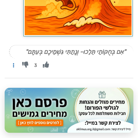
"אִם בְּחֻקּוֹתַי תֵּלֵכוּ- וְנָתַתִּי גִּשְׁמֵיכֶם בְּעִתָּם"
3