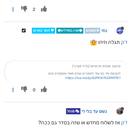
2
נתי
❄️ משקיען
🌩️מבין במודלים🌩️
💖 תומך בפורום
ז'ק
תגלה וזיהו
מיקום: מעלות תרשיחא (גליל מערבי)
לקבוצת אלי בא שלי למוצרים שווים מאלי אקספרס כנסו
https://wa.me/qr/62PKW7K23MRTK1
0
גשם עד בלי די
מנהל
ז'ק
אז לשלוח מחדש או שזה בסדר גם ככה?