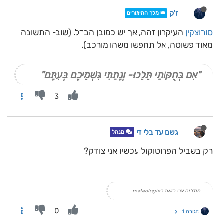
ז'ק
👑 מלך ההימורים
סורוצקין
העיקרון זהה, אך יש כמובן הבדל. (שוב- התשובה
מאוד פשוטה, אל תחפשו משהו מורכב).
"אִם בְּחֻקּוֹתַי תֵּלֵכוּ- וְנָתַתִּי גִּשְׁמֵיכֶם בְּעִתָּם"
3
גשם עד בלי די
מנהל
רק בשביל הפרוטוקול עכשיו אני צודק?
מודלים אני רואה בmeteologix
0
תגובה 1