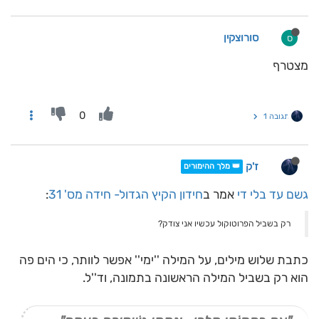
סורוצקין
ס
מצטרף
0
תגובה 1
ז'ק
👑 מלך ההימורים
גשם עד בלי די
אמר ב
חידון הקיץ הגדול- חידה מס' 31
:
רק בשביל הפרוטוקול עכשיו אני צודק?
כתבת שלוש מילים, על המילה ''ימי'' אפשר לוותר, כי הים פה
הוא רק בשביל המילה הראשונה בתמונה, וד''ל.