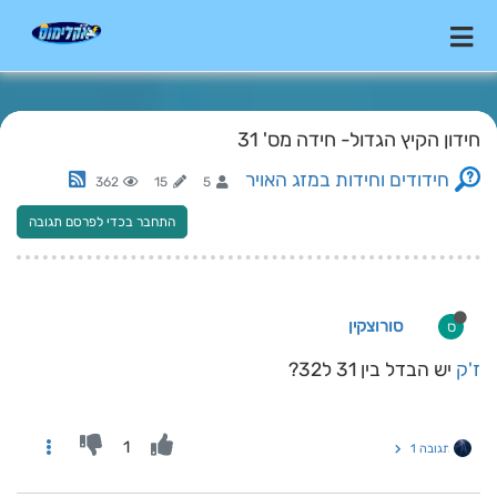
חידון הקיץ הגדול- חידה מס' 31
חידודים וחידות במזג האויר
362
15
5
התחבר בכדי לפרסם תגובה
סורוצקין
ס
ז'ק
יש הבדל בין 31 ל32?
1
תגובה 1