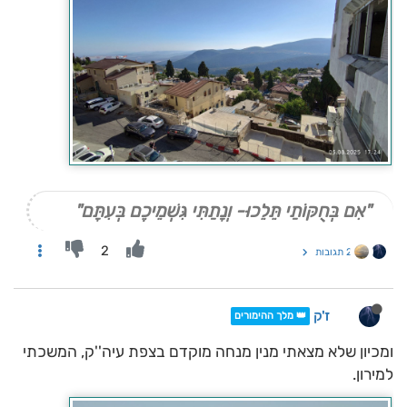
"אִם בְּחֻקּוֹתַי תֵּלֵכוּ- וְנָתַתִּי גִּשְׁמֵיכֶם בְּעִתָּם"
2
2 תגובות
ז'ק
👑 מלך ההימורים
ומכיון שלא מצאתי מנין מנחה מוקדם בצפת עיה''ק, המשכתי
למירון.