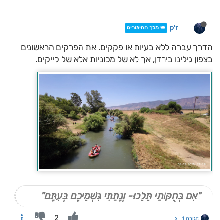
ז'ק
👑 מלך ההימורים
הדרך עברה ללא בעיות או פקקים. את הפרקים הראשונים
בצפון גילינו בירדן, אך לא של מכוניות אלא של קייקים.
"אִם בְּחֻקּוֹתַי תֵּלֵכוּ- וְנָתַתִּי גִּשְׁמֵיכֶם בְּעִתָּם"
2
תגובה 1