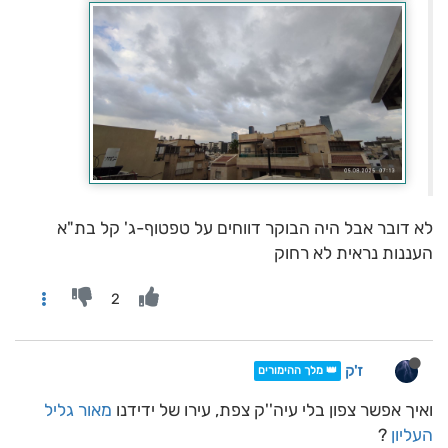
לא דובר אבל היה הבוקר דווחים על טפטוף-ג' קל בת"א
העננות נראית לא רחוק
2
ז'ק
👑 מלך ההימורים
ואיך אפשר צפון בלי עיה''ק צפת, עירו של ידידנו
מאור גליל
העליון
?