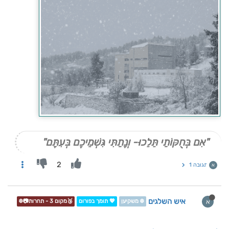
"אִם בְּחֻקּוֹתַי תֵּלֵכוּ- וְנָתַתִּי גִּשְׁמֵיכֶם בְּעִתָּם"
2
תגובה 1
א
איש השלגים
א
❄️ משקיען
💖 תומך בפורום
🥉מקום 3 - תחרות📷❄️