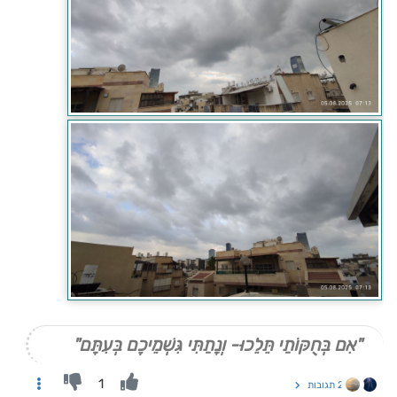
"אִם בְּחֻקּוֹתַי תֵּלֵכוּ- וְנָתַתִּי גִּשְׁמֵיכֶם בְּעִתָּם"
1
2 תגובות