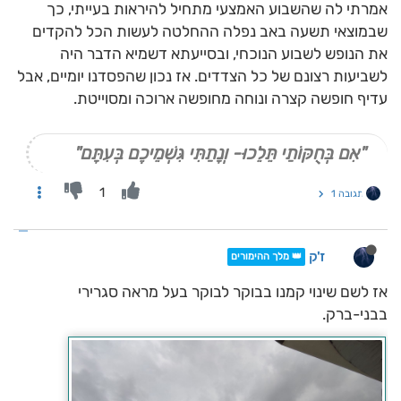
אמרתי לה שהשבוע האמצעי מתחיל להיראות בעייתי, כך
שבמוצאי תשעה באב נפלה ההחלטה לעשות הכל להקדים
את הנופש לשבוע הנוכחי, ובסייעתא דשמיא הדבר היה
לשביעות רצונם של כל הצדדים. אז נכון שהפסדנו יומיים, אבל
עדיף חופשה קצרה ונוחה מחופשה ארוכה ומסוייטת.
"אִם בְּחֻקּוֹתַי תֵּלֵכוּ- וְנָתַתִּי גִּשְׁמֵיכֶם בְּעִתָּם"
1
תגובה 1
ז'ק
👑 מלך ההימורים
אז לשם שינוי קמנו בבוקר לבוקר בעל מראה סגרירי
בבני-ברק.