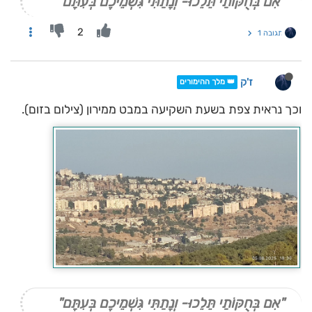
"אִם בְּחֻקּוֹתַי תֵּלֵכוּ- וְנָתַתִּי גִּשְׁמֵיכֶם בְּעִתָּם"
2
תגובה 1
ז'ק
👑 מלך ההימורים
וכך נראית צפת בשעת השקיעה במבט ממירון (צילום בזום).
"אִם בְּחֻקּוֹתַי תֵּלֵכוּ- וְנָתַתִּי גִּשְׁמֵיכֶם בְּעִתָּם"