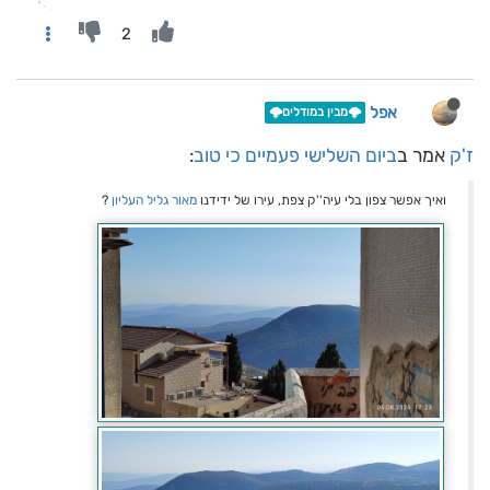
2
אפל
🌩️מבין במודלים🌩️
ז'ק
אמר ב
ביום השלישי פעמיים כי טוב
:
ואיך אפשר צפון בלי עיה''ק צפת, עירו של ידידנו
מאור גליל העליון
?