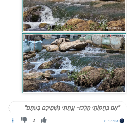
"אִם בְּחֻקּוֹתַי תֵּלֵכוּ- וְנָתַתִּי גִּשְׁמֵיכֶם בְּעִתָּם"
2
תגובה 1