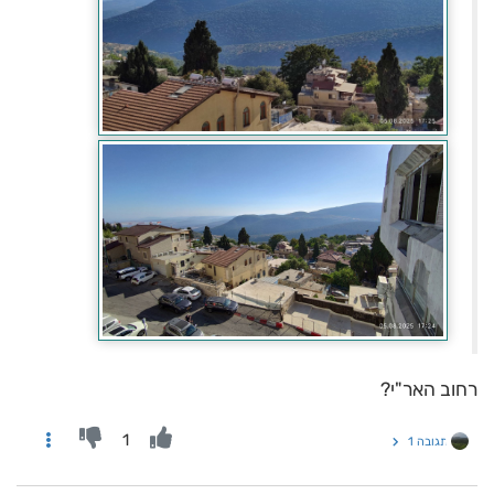
רחוב האר"י?
1
תגובה 1