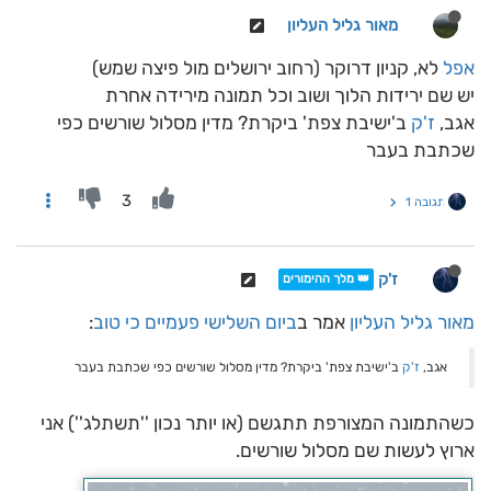
מאור גליל העליון
אפל
לא, קניון דרוקר (רחוב ירושלים מול פיצה שמש)
יש שם ירידות הלוך ושוב וכל תמונה מירידה אחרת
אגב,
ז'ק
ב'ישיבת צפת' ביקרת? מדין מסלול שורשים כפי
שכתבת בעבר
3
תגובה 1
ז'ק
👑 מלך ההימורים
מאור גליל העליון
אמר ב
ביום השלישי פעמיים כי טוב
:
אגב,
ז'ק
ב'ישיבת צפת' ביקרת? מדין מסלול שורשים כפי שכתבת בעבר
כשהתמונה המצורפת תתגשם (או יותר נכון ''תשתלג'') אני
ארוץ לעשות שם מסלול שורשים.