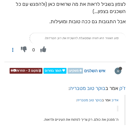
לצפון בשביל לראות את מה שרואים כאן (ולהפגש עם כל
השכנים בצפון...)
אבל התגובות גם ככה טובות ומועילות.
מזג האוויר היא חוויה שמסוגלת להשכיח את רוב הטרדות!
0
איש השלגים
א
❄️ משקיען
💖 תומך בפורום
🥉מקום 3 - תחרות📷❄️
ז'ק
אמר ב
בוקר טוב מטבריה
:
אדיב
אמר ב
בוקר טוב מטבריה
:
ה' מפנק את כולם. רק צריך לפתוח את העיניים ולראות.