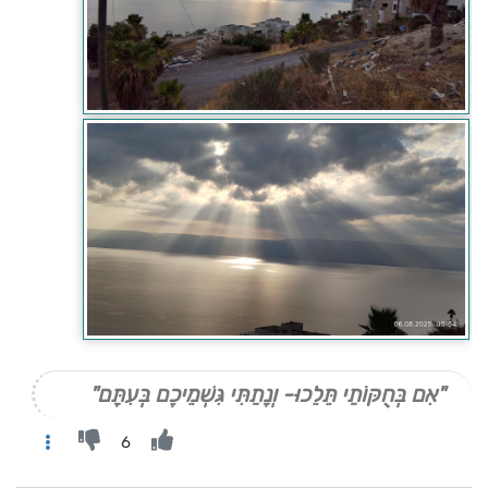
"אִם בְּחֻקּוֹתַי תֵּלֵכוּ- וְנָתַתִּי גִּשְׁמֵיכֶם בְּעִתָּם"
6