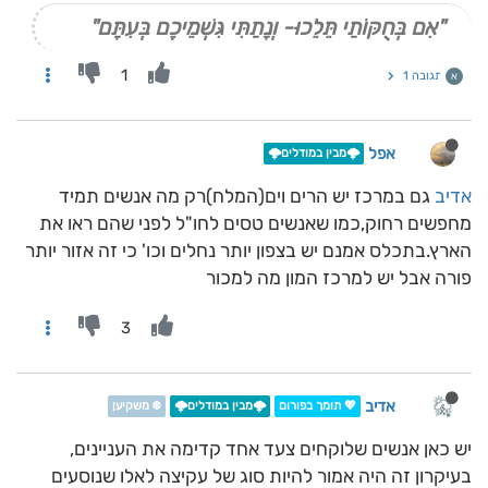
"אִם בְּחֻקּוֹתַי תֵּלֵכוּ- וְנָתַתִּי גִּשְׁמֵיכֶם בְּעִתָּם"
1
תגובה 1
א
אפל
🌩️מבין במודלים🌩️
אדיב
גם במרכז יש הרים וים(המלח)רק מה אנשים תמיד
מחפשים רחוק,כמו שאנשים טסים לחו"ל לפני שהם ראו את
הארץ.בתכלס אמנם יש בצפון יותר נחלים וכו' כי זה אזור יותר
פורה אבל יש למרכז המון מה למכור
3
אדיב
💖 תומך בפורום
🌩️מבין במודלים🌩️
❄️ משקיען
יש כאן אנשים שלוקחים צעד אחד קדימה את העניינים,
בעיקרון זה היה אמור להיות סוג של עקיצה לאלו שנוסעים