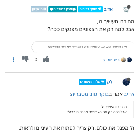
אדיב
💖 תומך בפורום
🌩️מבין במודלים🌩️
❄️ משקיען
מה רבו מעשיך ה',
אבל למה רק את הצפוניים מפנקים ככה?
מזג האוויר היא חוויה שמסוגלת להשכיח את רוב הטרדות!
0
2 תגובות
ז'ק
👑 מלך ההימורים
אדיב
אמר ב
בוקר טוב מטבריה
:
מה רבו מעשיך ה',
אבל למה רק את הצפוניים מפנקים ככה?
ה' מפנק את כולם. רק צריך לפתוח את העיניים ולראות.