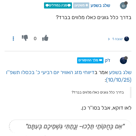
שלג בשפע
ש
❄️ משקיען
🌩️מבין במודלים🌩️
בדרך כלל גוונים כאלו מלווים בברד?
0
תגובה 1
ז'ק
👑 מלך ההימורים
שלג בשפע
אמר ב
דיווחי מזג האוויר יום רביעי כ' בכסלו תשפ''ו
:
(10/10/25)
בדרך כלל גוונים כאלו מלווים בברד?
לאו דוקא, אבל בסו''ר כן.
"אִם בְּחֻקּוֹתַי תֵּלֵכוּ- וְנָתַתִּי גִּשְׁמֵיכֶם בְּעִתָּם"