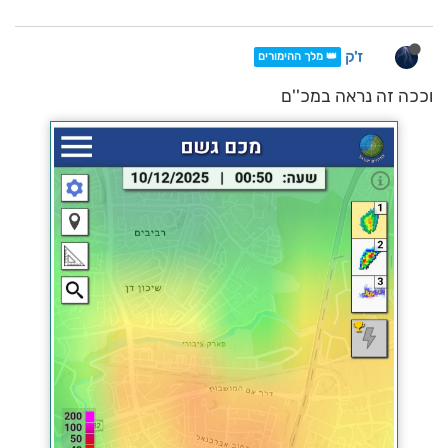
ז'ק
👑 מלך ההימורים
וככה זה נראה במכ''ם