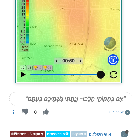
"אִם בְּחֻקּוֹתַי תֵּלֵכוּ- וְנָתַתִּי גִּשְׁמֵיכֶם בְּעִתָּם"
0
תגובה 1
א
איש השלגים
א
❄️ משקיען
💖 תומך בפורום
🥉מקום 3 - תחרות📷❄️