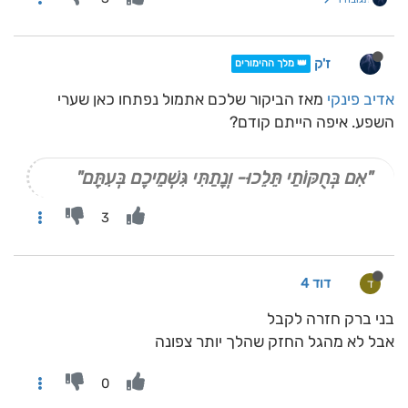
ז'ק
👑 מלך ההימורים
אדיב
פינקי
מאז הביקור שלכם אתמול נפתחו כאן שערי
השפע. איפה הייתם קודם?
"אִם בְּחֻקּוֹתַי תֵּלֵכוּ- וְנָתַתִּי גִּשְׁמֵיכֶם בְּעִתָּם"
3
דוד 4
ד
בני ברק חזרה לקבל
אבל לא מהגל החזק שהלך יותר צפונה
0