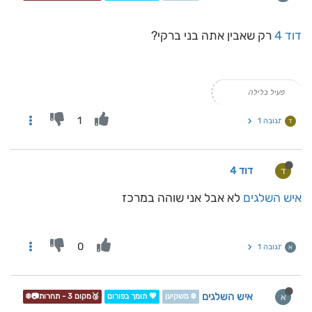
דוד 4
רק שאבין אתה בני ברקי?
פעיל בלילה
1
תגובה 1
ד
דוד 4
ד
איש השלגים
לא אבל אני שוהה במרכז
0
תגובה 1
א
איש השלגים
א
❄️ משקיען
💖 תומך בפורום
🥉מקום 3 - תחרות📷❄️