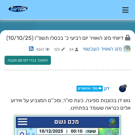
דיווחי מזג האוויר יום רביעי כ' בכסלו תשפ''ו (10/10/25)
מזג האוויר העכשווי
4267
123
24
התחבר בכדי לפרסם תגובה
ז'ק
👑 מלך ההימורים
גוש דן בכוננות ספיגה. כעת סו''ר, ומכ''ם המצביע על אירוע
אלים כנראה שעומד בפתחינו.