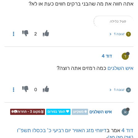
אתה חווה את מה שהבני ברקים חווים כעת או לא?
פעיל בלילה
2
תגובה 1
ד
דוד 4
ד
איש השלגים
כמה רמזים אתה רוצה?
0
תגובה 1
א
איש השלגים
א
❄️ משקיען
💖 תומך בפורום
🥉מקום 3 - תחרות📷❄️
דוד 4
אמר ב
דיווחי מזג האוויר יום רביעי כ' בכסלו תשפ''ו