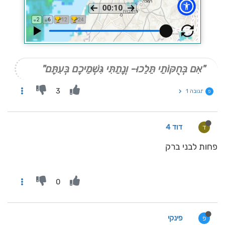
"אִם בְּחֻקּוֹתַי תֵּלֵכוּ- וְנָתַתִּי גִּשְׁמֵיכֶם בְּעִתָּם"
3
תגובה 1
פ
דוד 4
ד
פחות לבני ברק
0
פינקי
פ