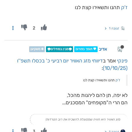
ז'ק
תהנו ותשאירו קצת לנו
2
תגובה 1
אדיב
💖 תומך בפורום
🌩️מבין במודלים🌩️
❄️ משקיען
פינקי
אמר ב
דיווחי מזג האוויר יום רביעי כ' בכסלו תשפ''ו
:
(10/10/25)
ז'ק
תהנו ותשאירו קצת לנו
לא יפה, תן להם ליהנות מהכל,
הם הרי ה"מקופחים" המסכנים...
מזג האוויר היא חוויה שמסוגלת להשכיח את רוב הטרדות!
3
תגובה 1