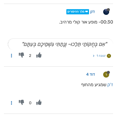
ז'ק
👑 מלך ההימורים
00:30- מופע אור קולי מרהיב.
"אִם בְּחֻקּוֹתַי תֵּלֵכוּ- וְנָתַתִּי גִּשְׁמֵיכֶם בְּעִתָּם"
2
תגובה 1
ד
דוד 4
ד
ז'ק
שמגיע מהחוף
0