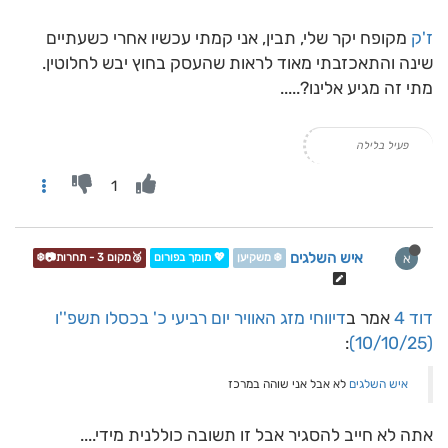
ז'ק
מקופח יקר שלי, תבין, אני קמתי עכשיו אחרי כשעתיים
שינה והתאכזבתי מאוד לראות שהעסק בחוץ יבש לחלוטין.
מתי זה מגיע אלינו?.....
פעיל בלילה
1
איש השלגים
א
❄️ משקיען
💖 תומך בפורום
🥉מקום 3 - תחרות📷❄️
דוד 4
אמר ב
דיווחי מזג האוויר יום רביעי כ' בכסלו תשפ''ו
:
(10/10/25)
איש השלגים
לא אבל אני שוהה במרכז
אתה לא חייב להסגיר אבל זו תשובה כוללנית מידי....