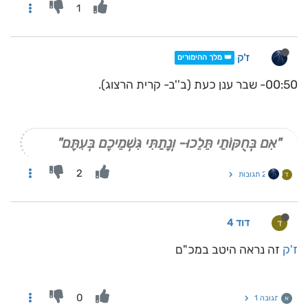
1
ז'ק
👑 מלך ההימורים
00:50- שבר ענן כעת (ב''ב- קרית הרצוג).
"אִם בְּחֻקּוֹתַי תֵּלֵכוּ- וְנָתַתִּי גִּשְׁמֵיכֶם בְּעִתָּם"
2
2 תגובות
ד
דוד 4
ד
ז'ק
זה נראה היטב במכ"ם
0
תגובה 1
א