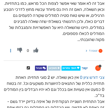
אבל זה לא אומר שאי אפשר לצפות הכל מראש, כמו בתחזיות.
וכאן השאלה, האם זה היה נס מיוחד עכשיו מחוץ לדרכי הטבע
הרגילים, או שיש טווח סטיה למודלים שקורה לפעמים גם
דברים כאלו, ולכן הדגשתי בשאלתי שזה שאלה למבינים
במודלים, היינו שהשאלה היא על האפשרויות והמגבלות של
המודלים לכאלו פספוסים.
מקוה שהובנתי...
0
תגובה 1
י
ישיר
י
💖 תומך בפורום
❄️ משקיען
מנהל
צבי דורש ציון 0
אין כאן שאלה. יש 2 סוגי תחזית: האחת
תחזית כללית של התנאים להיווצרות משקעים וכו'. זה בטווח
0 כמעט אין טעויות אם בכלל וגם לא יהיו הבדלים בין המודלים
בד"כ.
אבל התחזית השנייה הנקודתית של איפה בדיוק יירד גשם -
זה באמת לא מדוייק, ויש הבדלים בין המודלים גם בזמן אמת,