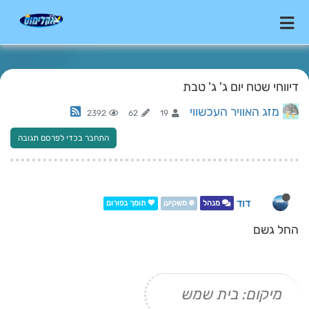
דיווחי שטח יום ג' ג' טבת
מזג האוויר העכשווי
2392
62
19
התחבר בכדי לפרסם תגובה
דוד
מנהל
❄️ משקיען
💖 תומך בפורום
החל גשם
מיקום: בית שמש