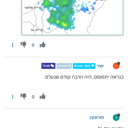
0
ישיר
י
💖 תומך בפורום
❄️ משקיען
מנהל
כנראה יתמוסס, היה הרבה קודם שנעלם
0
סורוצקין
ס