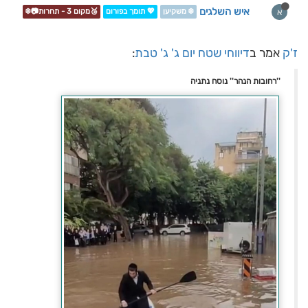
איש השלגים
א
❄️ משקיען
💖 תומך בפורום
🥉מקום 3 - תחרות📷❄️
ז'ק
אמר ב
דיווחי שטח יום ג' ג' טבת
:
''רחובות הנהר'' נוסח נתניה