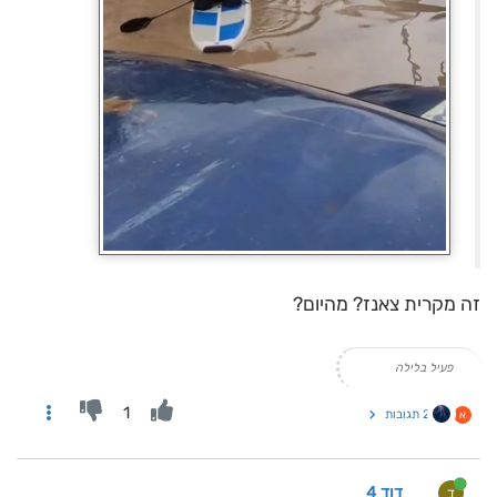
זה מקרית צאנז? מהיום?
פעיל בלילה
1
2 תגובות
א
דוד 4
ד