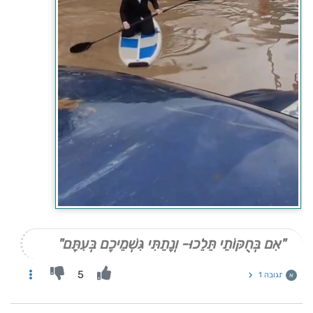
"אִם בְּחֻקּוֹתַי תֵּלֵכוּ- וְנָתַתִּי גִּשְׁמֵיכֶם בְּעִתָּם"
5
תגובה 1
א