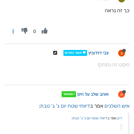
כך זה נראה
0
צבי דוידוביץ
צ
💖 תומך בפורום
פוסט זה נמחק!
אוהב שלג על הים
א
✅מאושר
איש השלגים
אמר ב
דיווחי שטח יום ג' ג' טבת
:
ז'ק
אמר ב
דיווחי שטח יום ג' ג' טבת
: