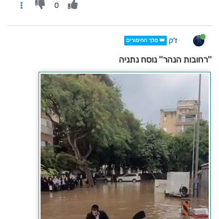
0
ז'ק
👑 מלך ההימורים
''רחובות הנהר'' נוסח נתניה