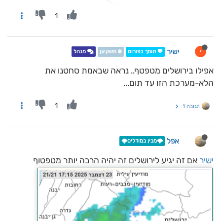
1
ישיר
י
💖 תומך בפורום
❄️ משקיען
מנהל
אפילו בירושלים מטפטף.. נראה שבאמת סחטנו את
הלא-מערכת הזו עד תום...
1
תגובה 1
אפל
🌩️מבין במודלים🌩️
ישיר
אם זה יגיע לירושלים זה יהיה הרבה יותר מטפטוף