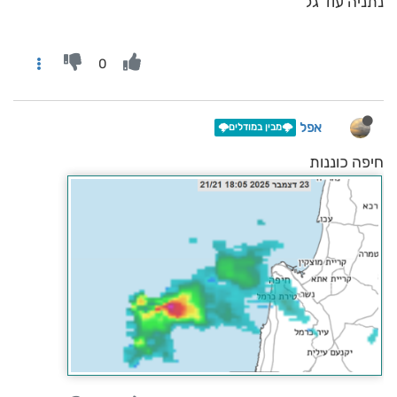
נתניה עוד גל
0
אפל
🌩️מבין במודלים🌩️
חיפה כוננות