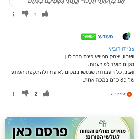
"אִם בְּחֻקּוֹתַי תֵּלֵכוּ- וְנָתַתִּי גִּשְׁמֵיכֶם בְּעִתָּם"
1
סענדער
✅מאושר
צבי דוידוביץ
וואהוו, יצחק הנשיא פינת הרב לוין
מקום מועד לפורענות.
ואגב, כל העבודות שנעשו במקום לא עזרו להתקפת הפתע
של כ3 ס"מ במכה אחת.
2
תגובה 1
א