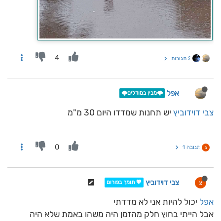
4
2 תגובות
אפל
🌩️מבין במודלים🌩️
צבי דוידוביץ
יש תחנות שמדדו היום 30 מ"מ
0
תגובה 1
צ
צבי דוידוביץ
צ
💖 תומך בפורום
אפל
יכול להיות אני לא מדדתי
אבל הייתי בחוץ חלק מהזמן היה משהו באמת שלא היה