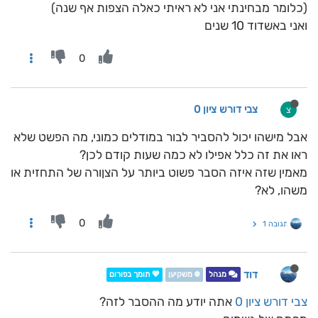
(כלומר מבחינתי אני לא ראיתי כאלה הצפות אף שנה)
ואני באשדוד 10 שנים
0
צבי דורש ציון 0
צ
אבל מישהו יכול להסביר לבור במודלים כמוני, מה הפשט שלא
ראו את זה כלל אפילו לא כמה שעות קודם לכן?
מאמין שזה איזה הסבר פשוט ביותר על הצןורה של התחזית או
משהו, לא?
0
תגובה 1
דוד
מנהל
❄️ משקיען
💖 תומך בפורום
צבי דורש ציון 0
אתה יודע מה ההסבר לזה?