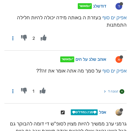
דודשלג
ד
✅מאושר
אפיק ים סוף
בעזרת ה באותה מידה יכולה להיות חלילה
התמתנות
2
אוהב שלג על הים
א
✅מאושר
אפיק ים סוף
על סמך מה אתה אומר את זה??
1
תגובה 1
א
אפל
🌩️מבין במודלים🌩️
גרמני ערב ממשיך להיות מצוין לסופ"ש די דומה להבוקר גם