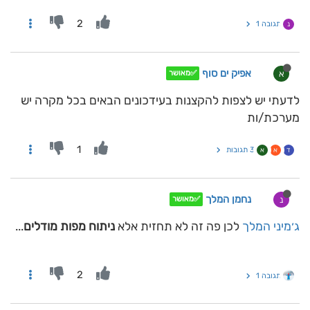
2
תגובה 1
נ
אפיק ים סוף
א
✅מאושר
לדעתי יש לצפות להקצנות בעידכונים הבאים בכל מקרה יש
מערכת/ות
1
3 תגובות
ד
א
א
נחמן המלך
נ
✅מאושר
ג׳מיני המלך
לכן פה זה לא תחזית אלא
ניתוח מפות מודלים
...
2
תגובה 1