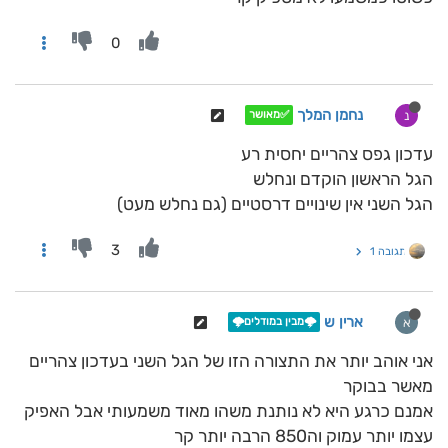
0
נחמן המלך
נ
✅מאושר
עדכון גפס צהריים יחסית רע
הגל הראשון הוקדם ונחלש
הגל השני אין שינויים דרסטיים (גם נחלש מעט)
3
תגובה 1
ארין ש
א
🌩️מבין במודלים🌩️
אני אוהב יותר את התצורה הזו של הגל השני בעדכון צהריים
מאשר בבוקר
אמנם כרגע היא לא נותנת משהו מאוד משמעותי אבל האפיק
עצמו יותר עמוק וה850 הרבה יותר קר