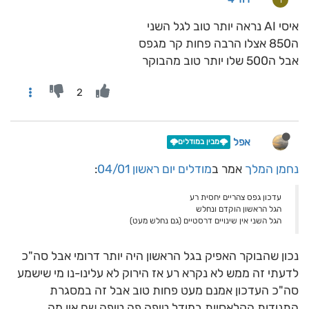
איסי AI נראה יותר טוב לגל השני
ה850 אצלו הרבה פחות קר מגפס
אבל ה500 שלו יותר טוב מהבוקר
2
אפל
🌩️מבין במודלים🌩️
נחמן המלך
אמר ב
מודלים יום ראשון 04/01
:
עדכון גפס צהריים יחסית רע
הגל הראשון הוקדם ונחלש
הגל השני אין שינויים דרסטיים (גם נחלש מעט)
נכון שהבוקר האפיק בגל הראשון היה יותר דרומי אבל סה"כ
לדעתי זה ממש לא נקרא רע אז הירוק לא עלינו-נו מי שישמע
סה"כ העדכון אמנם מעט פחות טוב אבל זה במסגרת
התנודות הקלאסיות במודל טיפה פה טיפה שם אין מה