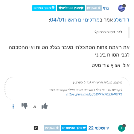
נתי
❄️ משקיען
🌩️מבין במודלים🌩️
💖 תומך בפורום
דודשלג
אמר ב
מודלים יום ראשון 04/01
:
לגבי הטווח הרחוק?
את האמת פחות הסתכלתי מעבר בגלל הטווח ואי ההסכמה
לגבי הטווח בינוני
אולי אציץ עוד מעט
מיקום: מעלות תרשיחא (גליל מערבי)
לקבוצת אלי בא שלי למוצרים שווים מאלי אקספרס כנסו
https://wa.me/qr/62PKW7K23MRTK1
3
ירושלמי 22
י
👑 מלך ההימורים
❄️ משקיען