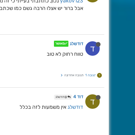
yakov123
נכון, כתתבתי בעייתי כי זה 
אבל ברור יש אצלו הרבה גשם כמו שכתב
דודשלג
✅מאושר
ד
טווח רחוק לא טוב
תגובה 1
תגובה אחרונה
ד
דוד 4
@דודשלג
ד
דודשלג
אין משמעות לזה בכלל