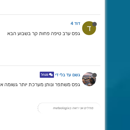
דוד 4
ד
גפס ערב טיפה פחות קר בשבוע הבא
גשם עד בלי די
מנהל
גפס משתפר ונותן מערכת יותר גשומה אבל
מודלים אני רואה בmeteologix