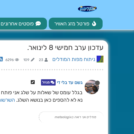
פורטל מזג האוויר
פוסטים אחרונים
עדכון ערב חמישי 8 לינואר.
ניתוח מפות המודלים
6296
109
23
גשם עד בלי די
מנהל
בגלל עומס של שאלות על שלג אני פותח
נא לא להספים כאן בנושא השלג.
השרשור
מודלים אני רואה בmeteologix