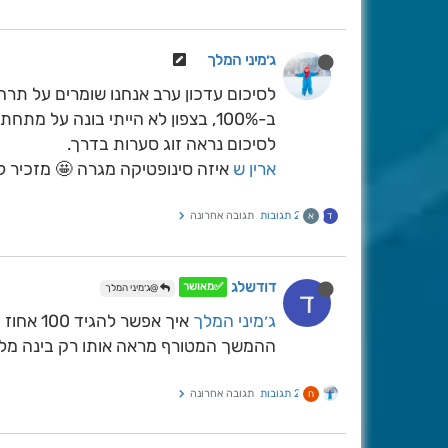
ג׳מיני המלך
לסיכום עדכון ערב אנחנו שומרים על תר
ב-100%, בצפון לא הייתי בונה על מתחת 1000 מטר. וגם שם צריך להמתין לפחות עד מוצ"ש.
לסיכום נראה זוג סערות בדרך.
ארין ש
איזה סינופטיקה מגרה 🤩 מזכיר לי
2 תגובות
תגובה אחרונה
ד
א
דודשלג
✅מאושר
@ג׳מיני המלך
ד
ג׳מיני המלך
איך אפשר להגיד 100 אחוז 126 שעות לפני?
ההמשך המטורף מראה אותו רק בינה מלא
2 תגובות
תגובה אחרונה
ח