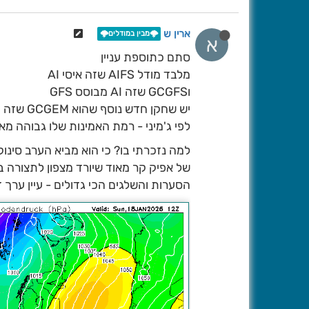
ארין ש
🌩️מבין במודלים🌩️
א
סתם כתוספת עניין
מלבד מודל AIFS שזה איסי AI
וGCGFS שזה AI מבוסס GFS
יש שחקן חדש נוסף שהוא GCGEM שזה מודל AI מבוסס על GEM הקנדי
לפי ג'מיני - רמת האמינות שלו גבוהה מאוד בפרט לטווח הבינוני
למה נזכרתי בו? כי הוא מביא הערב סינוקטיקה מעני
של אפיק קר מאוד שיורד מצפון לתצורה 
הסערות והשלגים הכי גדולים - עיין ערך דצמ' 