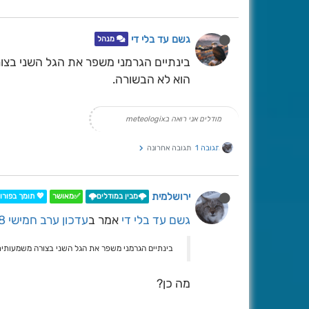
גשם עד בלי די
מנהל
ת גשם בלבד. מבחינת מה שכולם מחפשים
הוא לא הבשורה.
מודלים אני רואה בmeteologix
תגובה אחרונה
תגובה 1
ירושלמית
 תומך בפורום
✅מאושר
🌩️מבין במודלים🌩️
עדכון ערב חמישי 8 לינואר.
אמר ב
גשם עד בלי די
ם בלבד. מבחינת מה שכולם מחפשים הוא לא הבשורה.
מה כן?