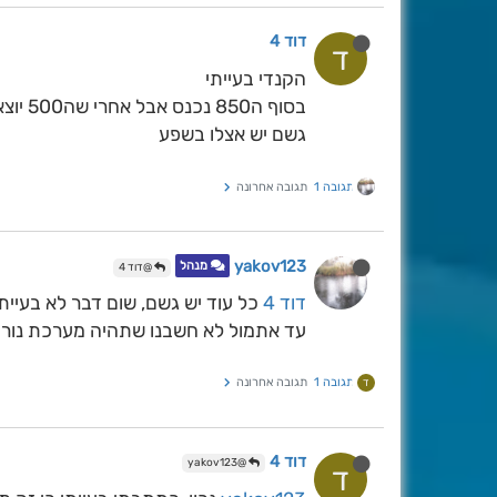
דוד 4
ד
הקנדי בעייתי
בסוף ה850 נכנס אבל אחרי שה500 יוצא
גשם יש אצלו בשפע
תגובה 1
תגובה אחרונה
yakov123
מנהל
@דוד 4
דוד 4
כל עוד יש גשם, שום דבר לא בעייתי
עד אתמול לא חשבנו שתהיה מערכת נורמל
תגובה 1
תגובה אחרונה
ד
דוד 4
@yakov123
ד