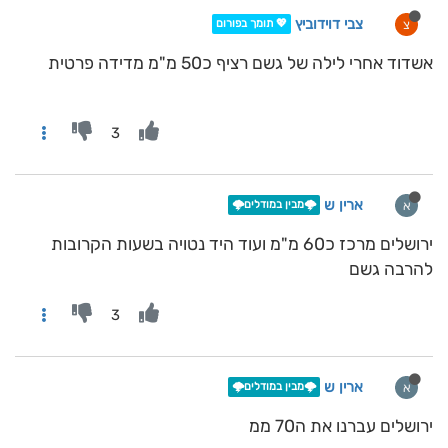
צבי דוידוביץ
צ
💖 תומך בפורום
אשדוד אחרי לילה של גשם רציף כ50 מ"מ מדידה פרטית
3
ארין ש
א
🌩️מבין במודלים🌩️
ירושלים מרכז כ60 מ"מ ועוד היד נטויה בשעות הקרובות
להרבה גשם
3
ארין ש
א
🌩️מבין במודלים🌩️
ירושלים עברנו את ה70 ממ