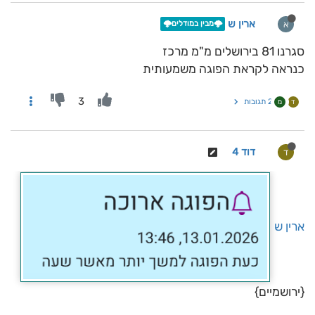
ארין ש
א
🌩️מבין במודלים🌩️
סגרנו 81 בירושלים מ"מ מרכז
כנראה לקראת הפוגה משמעותית
3
2 תגובות
ד
מ
דוד 4
ד
ארין ש
{ירושמיים}