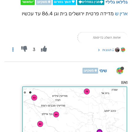
גלילאו גליליי
🌩️מבין במודלים🌩️
💖 תומך בפורום
❄️ משקיען
✅מאושר
ארין ש
מדידה פרטית ירושלים בית וגן 86.4 עד עכשיו
אחוות השלג בדימוס!
3
2 תגובות
שימי
❄️ משקיען
ואוו