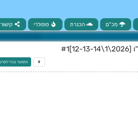
מכ"ם
הכנרת
פופולרי
קישורי
]#1
התחבר בכדי לפרס