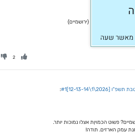
{ירושמיים}
2
20\1\12-13-14]#1
:
יים? פשוט הכמויןת אצלו נמוכות יותר.
ת עמק הארזים. תודה!