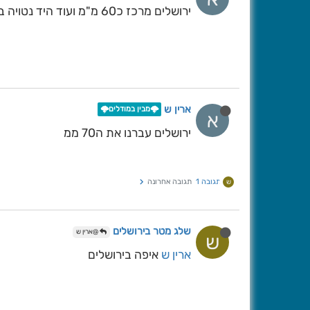
ירושלים מרכז כ60 מ"מ ועוד היד נטויה בשעות הקרובות להרבה גשם
ארין ש
🌩️מבין במודלים🌩️
א
ירושלים עברנו את ה70 ממ
תגובה 1
תגובה אחרונה
ש
שלג מטר בירושלים
@ארין ש
ש
ארין ש
איפה בירושלים