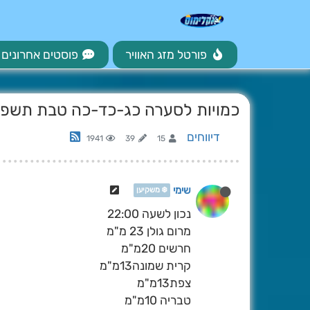
פורטל מזג האוויר
פוסטים אחרונים
כמויות לסערה כג-כד-כה טבת תשפ"ו [2026\1\12-13-14
דיווחים
1941
39
15
שימי
❄️ משקיען
נכון לשעה 22:00
מרום גולן 23 מ"מ
חרשים 20מ"מ
קרית שמונה13מ"מ
צפת13מ"מ
טבריה 10מ"מ