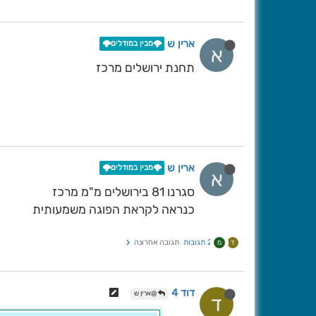
ארין ש
🌩️מבין במודלים🌩️
א
תחנת ירושלים מרכז
ארין ש
🌩️מבין במודלים🌩️
א
סגרנו 81 בירושלים מ"מ מרכז
כנראה לקראת הפוגה משמעותית
2 תגובות
תגובה אחרונה
ד
מ
דוד 4
@ארין ש
ד