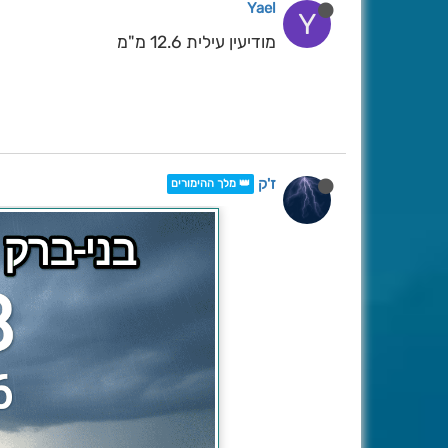
Yael
Y
מודיעין עילית 12.6 מ"מ
ז'ק
👑 מלך ההימורים