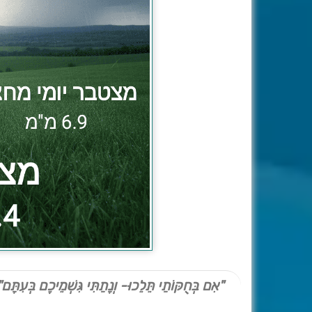
"אִם בְּחֻקּוֹתַי תֵּלֵכוּ- וְנָתַתִּי גִּשְׁמֵיכֶם בְּעִתָּם"