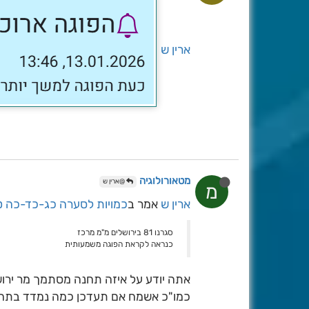
ארין ש
מטאורולוגיה
@ארין ש
מ
ארין ש
אמר ב
כמויות לסערה כג-כד-כה טבת תשפ"ו [26
סגרנו 81 בירושלים מ"מ מרכז
כנראה לקראת הפוגה משמעותית
אתה יודע על איזה תחנה מסתמך מר ירושמ
כמו"כ אשמח אם תעדכן כמה נמדד בתחנ