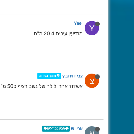
Yael
Y
מודיעין עילית 20.4 מ"מ
צבי דוידוביץ
💖 תומך בפורום
צ
אשדוד אחרי לילה של גשם רציף כ50 מ"מ מדידה פרטית
ארין ש
🌩️מבין במודלים🌩️
א