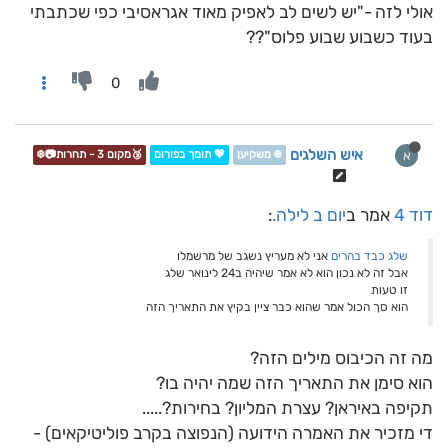
אולי לזה -"יש לשים לב לאפיק מאוד אגראסיבי כפי שכתבתי
בעוד כשבוע שבוע פלוס"??
0
איש השלגים
א
❄️ משקיען
💖 תומך בפורום
🥉מקום 3 - תחרות📷❄️
דוד 4
אמר ב
יום ב לילה.
:
שלג כבד בהרים
אני לא מעריץ נשגב של מרשמלו
אבל זה לא נכון הוא לא אמר שיהיה ב24 לינואר שלג
זו טעות
הוא סך הכול אמר שהוא כבר ציין בקיץ את התאריך הזה
מה זה הכיבוס מילים הזה?
הוא סימן את התאריך הזה שמה יהיה בו?
תקיפה באיראן? עצרת המליון? בחירות?.....
די מזכיר את האמרה הידועה (הנפוצה בקרב פוליטיקאים) -