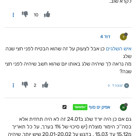
לקרא שוב.
10
דוד 4
ד
איש השלגים
כן אבל לצעוק על זה שהוא הבטיח לפני חצי שנה
שלג
מה נראה לך שיהיה שלג באותו יום שהוא חשב שיהיה לפני חצי
שנה?
2
תגובה 1
א
אפיק ים סוף
א
✅מאושר
גם אם כן היה יורד שלג ב24.01 זה לא היה תחזית אלא
בסה''כ הימור מוצלח (יש סיכוי של 1% בערך, על כל תאריך
מ15.12 עד 15.03 , בדגש על 20.01-20.02 שיש יותר, שיהיה