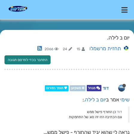
יום ב לילה.
תחזית מרשמלו
2066
24
15
התחבר בכדי לפרסם תגובה
דוד
מנהל
❄️ משקיען
💖 תומך בפורום
שימי
אמר ב
יום ב לילה.
:
דוד
כן החורף פישל ממש
וגם הכתיבה הזו זה סוג של התחמקות
נראה לי שהוא יגיד שהחורף - פישל ממש...