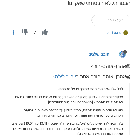
הבטחתי. לא הבטחתי שאקיים!
פעיל בלילה
7
תגובה 1
ד
חובב שלגים
@אהרן-אוהב-חורף
@אהרן-אוהב-חורף אמר ב
יום ב לילה.
:
לכל אלו שמתלוננים על החורף או על מרשמלו.
מרשמלו מומחה ויש לו שיטה שבה הוא יודע לחזות מגמות לטווח רחוק, גם אם
לא תמיד זה מתממש [הוא הרבה יותר טוב מהמודלים].
הוא לא חוזר בו משום תחזית, סה"כ מודיע על המגמה הצפויה בשבועות
הקרובים כפי שהוא רואה אותה, וכך אומרים גם חזאים אחרים.
ב"ה זכינו לחודשיים פלוס (מכ"ב חשון עד ר"ח שבט - 13.11 עד 19.01) של ימים
גשומים וקרים, וכמויות גשם גדולות, בעיקר במרכז ובדרום, שמתקרבות ואפילו
עוקפות את הממוצע השנתי כולו.