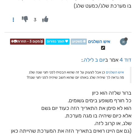
בו מערכת שלג/כמעט שלג)
3
איש השלגים
א
❄️ משקיען
💖 תומך בפורום
🥉מקום 3 - תחרות📷❄️
דוד 4
אמר ב
יום ב לילה.
:
איש השלגים
כן אבל לצעוק על זה שהוא הבטיח לפני חצי שנה שלג
מה נראה לך שיהיה שלג באותו יום שהוא חשב שיהיה לפני חצי שנה?
ברור שלזה הוא כיון
כל חורף משופע בימים גשומים.
הוא לא סימן את התאריך הזה כעוד יום גשם
אלא כיום שיהיה בו מגה מערכת.
שלג, או קרוב לזה.
(גם אם היינו רואים בתאריך הזה את המערכת שהייתה כאן