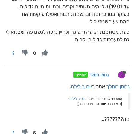
עד 19.01) של ימים גשומים וקרים, וכמויות גשם גדולות,
בעיקר במרכז ובדרום, שמתקרבות ואפילו עוקפות את
הממוצע השנתי כולו.
כעת מסתמנת רגיעה והפוגה ועדיין נזכה לגשם פה ושם, ואולי
גם למערכות גדולות וקרות.
0
נחמן המלך
נ
✅מאושר
נחמן המלך
אמר ב
יום ב לילה.
:
@אהרן-אוהב-חורף אמר ב
יום ב לילה.
:
[הוא הרבה יותר טוב מהמודלים].
מה???????...
5