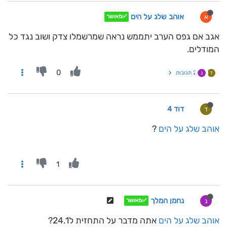
אוהב שלג על הים
א
✅מאושר
אגב אם גפס הערב יתממש נראה שמרשמלו צדק ושוב נגד כל
המודלים.
0
2 תגובות
ד
נ
דוד 4
ד
אוהב שלג על הים
?
1
נחמן המלך
נ
✅מאושר
אוהב שלג על הים
אתה מדבר על התחזית ל24.1?