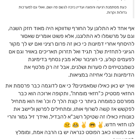
כעת מסתמנת רגיעה והפוגה ועדיין נזכה לגשם פה ושם, ואולי גם למערכות
גדולות וקרות.
אף אחד לא התלונן על החורף שדווקא היה מאוד חזק השנה,
וגם על מרשמלו לא התלוננו, אלא פשוט אומרים שאסור
להיסחף אחרי דמיונות כי כאן זה פרום רציני ואם יש לך מקור
הגיוני לתחזית שלך תגיד ואל תזרוק תאריכים באוויר וגם אם
לפעמים קולע, כי הציבור שלא מבין נסחף בדימיונת
כשמבטיחים לו סערות ושלגים, אבל זה רק מלטף את
הדימיונות ובלי אחיזה במציאות.
ואיך יש כאן כאילו שמאמינים? כי אם לדוגמה כבר פרסמת את
החזאי מסטיק כ"חזאי מומחה", ותקופה ארוכה הוא כבר
מפורסם כמומחה ביותר כי קצת הלך לו וכו' ואז הוא מתחיל
לפקשש אז קשה לשרוף אותו, ומתחילים לפרשן וליישב את
כוונותיו כאילו זה שטיקל רשב"א להבדיל, ואידך זיל גמור והרי
לנו חזאי חדש,
אם למשהו כאב הפוסט כנראה יש בו הרבה אמת, ומומלץ