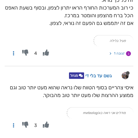
זה כל כך נורא.
כי רוב המערכות החורף הראו יתרון לצפון, ובסוף בשעת האפס
הכל ברח מהצפון והומטר במרכז.
אם זה יתממש גם הפעם זה נוראי, לצפון.
פעיל בלילה
4
תגובה 1
נ
גשם עד בלי די
מנהל
איסי צהריים בסוף הטווח שלו נראה שהוא מעט יותר טוב וגם
ממוצע ההרצות שלו מעט יותר טוב מהבוקר.
מודלים אני רואה בmeteologix
3