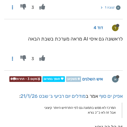
3
תגובה 1
א
דוד 4
ד
לראשונה גם איסי AI מראה מערכת בשבת הבאה
3
איש השלגים
א
❄️ משקיען
💖 תומך בפורום
🥉מקום 3 - תחרות📷❄️
אפיק ים סוף
אמר ב
מודלים יום רביעי ג׳ שבט 21/1/26
:
המרכז לא ממש בתמונה גם לפי התרחיש היותר קיצוני
אבל זה לא כ''כ נורא