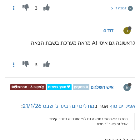
3
תגובה 1
א
דוד 4
ד
לראשונה גם איסי AI מראה מערכת בשבת הבאה
3
איש השלגים
א
❄️ משקיען
💖 תומך בפורום
🥉מקום 3 - תחרות📷❄️
אפיק ים סוף
אמר ב
מודלים יום רביעי ג׳ שבט 21/1/26
:
המרכז לא ממש בתמונה גם לפי התרחיש היותר קיצוני
אבל זה לא כ''כ נורא