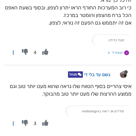
זה כל כך נורא.
כי רוב המערכות החורף הראו יתרון לצפון, ובסוף בשעת האפס
הכל ברח מהצפון והומטר במרכז.
אם זה יתממש גם הפעם זה נוראי, לצפון.
פעיל בלילה
4
תגובה 1
נ
גשם עד בלי די
מנהל
איסי צהריים בסוף הטווח שלו נראה שהוא מעט יותר טוב וגם
ממוצע ההרצות שלו מעט יותר טוב מהבוקר.
מודלים אני רואה בmeteologix
3