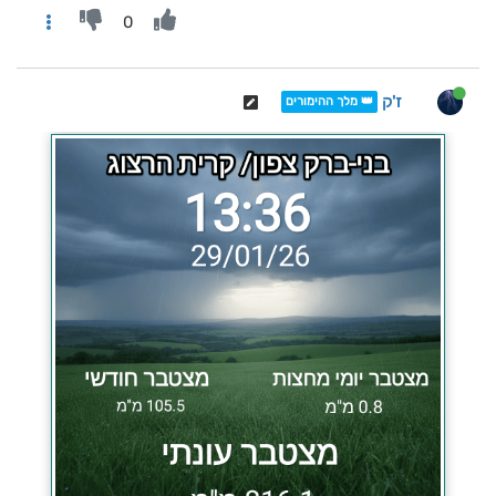
0
ז'ק
👑 מלך ההימורים