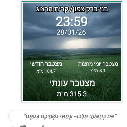
"אִם בְּחֻקּוֹתַי תֵּלֵכוּ- וְנָתַתִּי גִּשְׁמֵיכֶם בְּעִתָּם"