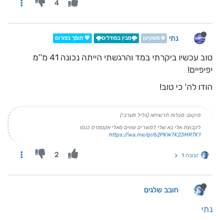
4
נתי
❄️ משקיען
🌩️מבין במודלים🌩️
💖 תומך בפורום
טוב עכשיו ביקרתי במד והרגשתי הייתה נכונה 41 מ''מ
יפיפיים!
הודו לה' כי טוב!
מיקום: מעלות תרשיחא (גליל מערבי)
לקבוצת אלי בא שלי למוצרים שווים מאלי אקספרס כנסו
https://wa.me/qr/62PKW7K23MRTK1
2
תגובה 1
חובב שלגים
נתי