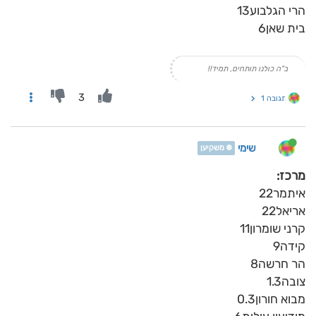
הרי הגלבוע13
בית שאן6
ב"ה כולנו תותחים, תמיד!!
3
תגובה 1
שימי
❄️ משקיען
מרכז:
איתמר22
אריאל22
קרני שומרון11
קידה9
הר חרשה8
צובה1.3
מבוא חורון0.3