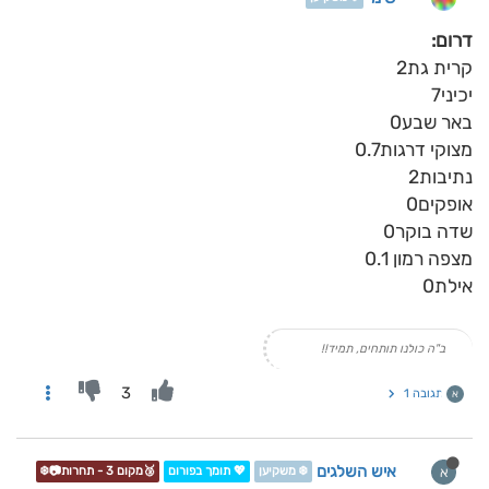
דרום:
קרית גת2
יכיני7
באר שבע0
מצוקי דרגות0.7
נתיבות2
אופקים0
שדה בוקר0
מצפה רמון 0.1
אילת0
ב"ה כולנו תותחים, תמיד!!
3
תגובה 1
א
איש השלגים
א
❄️ משקיען
💖 תומך בפורום
🥉מקום 3 - תחרות📷❄️