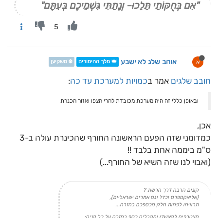
"אִם בְּחֻקּוֹתַי תֵּלֵכוּ- וְנָתַתִּי גִּשְׁמֵיכֶם בְּעִתָּם"
5
אוהב שלג לא ישבע
א
👑 מלך ההימורים
❄️ משקיען
חובב שלגים
אמר ב
כמויות למערכת עד כה
:
ובאופן כללי זה היה מערכת מכובדת להרי הצפו ואזור הכנרת
אכן,
כמדומני שזה הפעם הראשונה החורף שהכינרת עולה ב-3
ס"מ ביממה אחת בלבד !!
(ואבוי לנו שזה השיא של החורף...)
קונים הרבה דרך הרשת ?
(אליאקספרס וכדו' וגם אתרים ישראליים),
תרוויחו לפחות חלק מכספכם בחזרה...
מצטרפים לקאשדו ומקבלים כסף בחזרה על כל קניה: