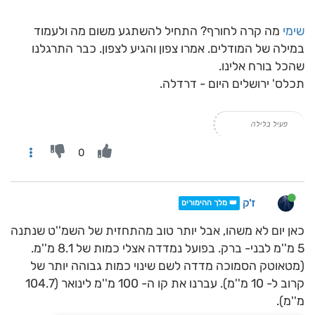
שימי
מה קרה לחורף? התחיל להשתגע משום מה ולעמוד
במילה של המודלים. אמרו צפון והגיע לצפון. כבר התרגלנו
שהכל בורח אלינו.
תכלס' ירושלים היום - דרדלה.
פעיל בלילה
0
ז'ק
👑 מלך ההימורים
כאן יום לא משהו, אבל יותר טוב מהתחזית של השמ''ט שנתנה
5 מ''מ לבני- ברק. בפועל נמדדה אצלי כמות של 8.1 מ''מ.
(מטאוטק הסמוכה מדדה לשם שינוי כמות גבוהה יותר של
קרוב ל- 10 מ''מ). עברנו את קו ה- 100 מ''מ לינואר (104.7
מ''מ).