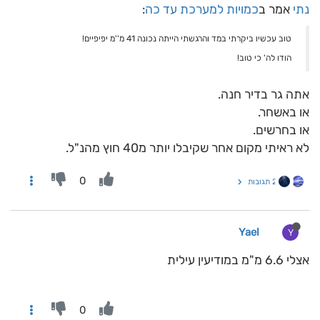
נתי
אמר ב
כמויות למערכת עד כה
:
טוב עכשיו ביקרתי במד והרגשתי הייתה נכונה 41 מ''מ יפיפיים!
הודו לה' כי טוב!
אתה גר בדיר חנה.
או באשחר.
או בחרשים.
לא ראיתי מקום אחר שקיבלו יותר מ40 חוץ מהנ"ל.
0
2 תגובות
Yael
Y
אצלי 6.6 מ"מ במודיעין עילית
0