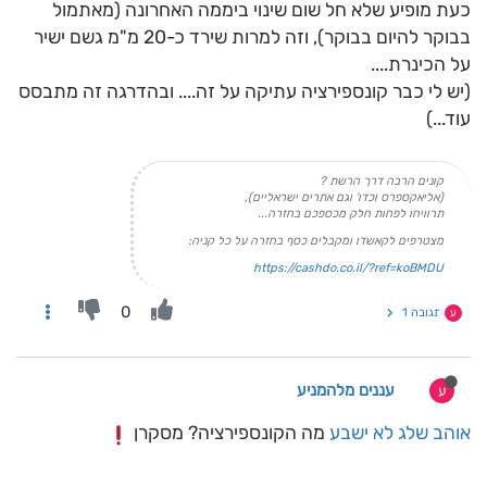
כעת מופיע שלא חל שום שינוי ביממה האחרונה (מאתמול
בבוקר להיום בבוקר), וזה למרות שירד כ-20 מ"מ גשם ישיר
על הכינרת....
(יש לי כבר קונספירציה עתיקה על זה.... ובהדרגה זה מתבסס
עוד...)
קונים הרבה דרך הרשת ?
(אליאקספרס וכדו' וגם אתרים ישראליים),
תרוויחו לפחות חלק מכספכם בחזרה...
מצטרפים לקאשדו ומקבלים כסף בחזרה על כל קניה:
https://cashdo.co.il/?ref=koBMDU
0
תגובה 1
ע
עננים מלהמניע
ע
אוהב שלג לא ישבע
מה הקונספירציה? מסקרן