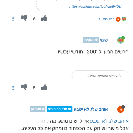
https://cashdo.co.il/?ref=koBMDU
6
2 תגובות
א
שימי
❄️ משקיען
חרשים הגיעו ל''200'' חודשי עכשיו
ב"ה כולנו תותחים, תמיד!!
5
אוהב שלג לא ישבע
א
👑 מלך ההימורים
❄️ משקיען
אוהב שלג לא ישבע
אין לי שום מושג מה קרה,
אבל מישהו שיחק עם הכפתורים ומחק את כל העליה...