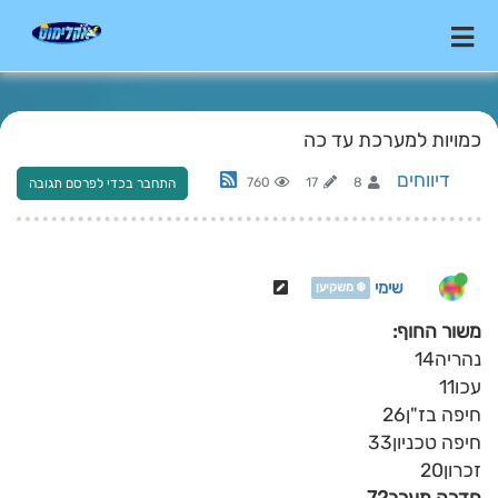
כמויות למערכת עד כה
דיווחים
760
17
8
התחבר בכדי לפרסם תגובה
שימי
❄️ משקיען
משור החוף:
נהריה14
עכו11
חיפה בז"ן26
חיפה טכניון33
זכרון20