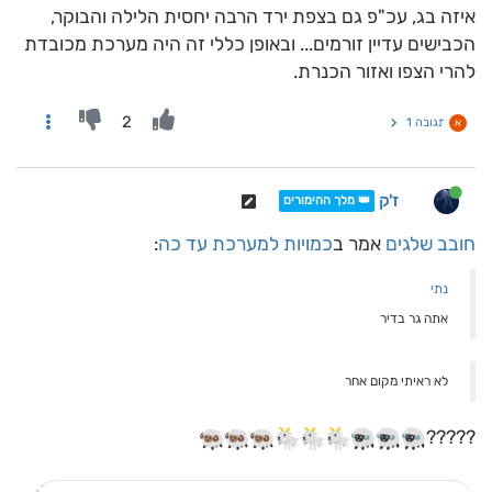
איזה בג, עכ"פ גם בצפת ירד הרבה יחסית הלילה והבוקר,
הכבישים עדיין זורמים... ובאופן כללי זה היה מערכת מכובדת
להרי הצפו ואזור הכנרת.
2
תגובה 1
א
ז'ק
👑 מלך ההימורים
חובב שלגים
אמר ב
כמויות למערכת עד כה
:
נתי
אתה גר בדיר
לא ראיתי מקום אחר
?????