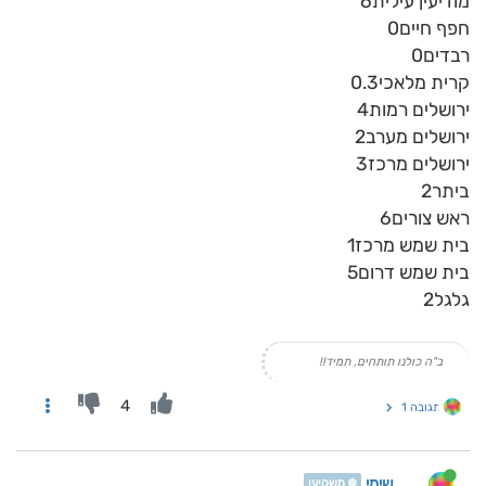
מודיעין עילית6
חפף חיים0
רבדים0
קרית מלאכי0.3
ירושלים רמות4
ירושלים מערב2
ירושלים מרכז3
ביתר2
ראש צורים6
בית שמש מרכז1
בית שמש דרום5
גלגל2
ב"ה כולנו תותחים, תמיד!!
4
תגובה 1
שימי
❄️ משקיען