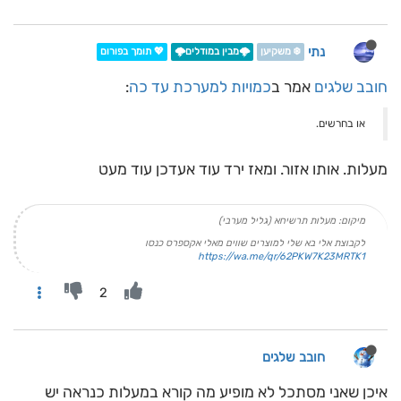
נתי
❄️ משקיען
🌩️מבין במודלים🌩️
💖 תומך בפורום
חובב שלגים
אמר ב
כמויות למערכת עד כה
:
או בחרשים.
מעלות. אותו אזור. ומאז ירד עוד אעדכן עוד מעט
מיקום: מעלות תרשיחא (גליל מערבי)
לקבוצת אלי בא שלי למוצרים שווים מאלי אקספרס כנסו
https://wa.me/qr/62PKW7K23MRTK1
2
חובב שלגים
איכן שאני מסתכל לא מופיע מה קורא במעלות כנראה יש