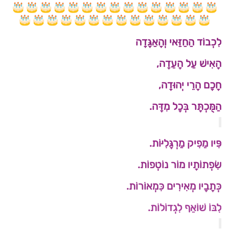
לִכְבוֹד הַחַזַּאי וְהָאַגָּדָה
הָאִישׁ עַל הָעֵדָה,
חָכָם הָרֵי יְהוּדָה,
הַמֻּכְתָּר בְּכָל מִדָּה.
פִּיו מֵפִיק מַרְגָּלִיּוֹת.
שִׂפְתוֹתָיו מוֹר נוֹטְפוֹת.
כְּתָבָיו מְאִירִים כִּמְאוֹרוֹת.
לִבּוֹ שׁוֹאֵף לִגְדוֹלוֹת.