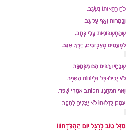
כֹּחַ חַזָּאוּתוֹ נִשְׂגָּב.
וְלַמְרוֹת וְאַף עַל גַּב,
שֶׁהַחֶשְׁבּוֹנִיּוֹת עֲלֵי כְּתָב,
לִפְעָמִים מְאַכְזְבִים, דֶּרֶךְ אַגַּב.
שְׁבָחָיו רַבִּים הֵם מִלְּסַפֵּר,
לֹא יָכִילוּ כָּל גִּלְיוֹנוֹת הַסֵּפֶר.
וְאַף הַמְּחֻנָּן, הַכּוֹתֵב אִמְרֵי שֶׁפֶר,
עֹמֶק גַּדְלוּתוֹ לֹא יַצְלִיחַ לְחֵפֶר.
מַזָּל טוֹב לְרֶגֶל יוֹם הַהֻלֶּדֶת!!!