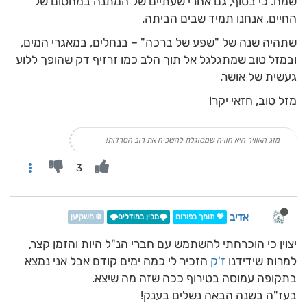
שמח. כי בסוף, גם אחרי שעתיים של המתנה במחסום של
החיים, אנחנו תמיד שבים הביתה.
שתהיה שנה של "שפע של ברכה" – בנחלים, במאגרי המים,
ובמזל טוב שמתגלגל אל תוך הלב כמו זרזיף דק שהופך ללוע
געשית של אושר.
מזל טוב, חזאי יקר!
מזג האוויר היא חוויה שמסוגלת להשכיח את רוב הטרדות!
3
אדיב
💖 תומך בפורום
🌩️מבין במודלים🌩️
❄️ משקיען
יצוין כי הוכרחתי להשתמש עם חברי הנ"ל היות והזמן קצר,
למרות שידידנו
ז'ק
הזכיר לי כמה ימים קודם אבל אני נמצא
בתקופה עמוסה בטירוף ככה שזה מה שיצא.
בעז"ה בשנה הבאה נשלים בענק!