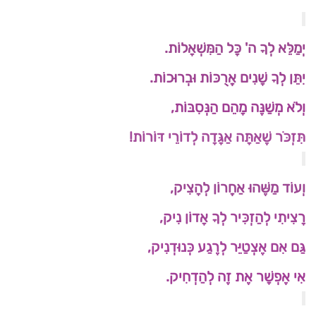
יְמַלֵּא לְךָ ה' כָּל הַמִּשְׁאָלוֹת.
יִתֵּן לְךָ שָׁנִים אֲרֻכּוֹת וּבְרוּכוֹת.
וְלֹא מְשַׁנֶּה מָהֵם הַנְּסִבּוֹת,
תִּזְכֹּר שֶׁאַתָּה אַגָּדָה לְדוֹרֵי דּוֹרוֹת!
וְעוֹד מַשֶּׁהוּ אַחֲרוֹן לְהָצִיק,
רָצִיתִי לְהַזְכִּיר לְךָ אָדוֹן נִיק,
גַּם אִם אֶצְטַיֵּר לְרֶגַע כְּנוּדְנִיק,
אִי אֶפְשָׁר אֶת זֶה לְהַדְחִיק.