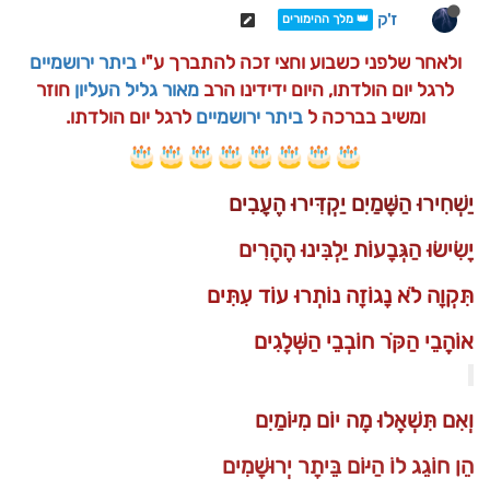
ז'ק
👑 מלך ההימורים
ולאחר שלפני כשבוע וחצי זכה להתברך ע"י
ביתר ירושמיים
לרגל יום הולדתו, היום ידידינו הרב
מאור גליל העליון
חוזר
ומשיב בברכה ל
ביתר ירושמיים
לרגל יום הולדתו.
יַשְׁחִירוּ הַשָּׁמַיִם יַקְדִּירוּ הֶעָבִים
יָשִׂישׂוּ הַגְּבָעוֹת יַלְבִּינוּ הֶהָרִים
תִּקְוָה לֹא נָגוֹזָה נוֹתְרוּ עוֹד עִתִּים
אוֹהֲבֵי הַקֹּר חוֹבְבֵי הַשְּׁלָגִים
וְאִם תִּשְׁאֲלוּ מָה יוֹם מִיּוֹמַיִם
הֵן חוֹגֵג לוֹ הַיּוֹם בֵּיתָר יְרוּשָׁמִים