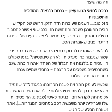
וזה מה שיצא
ברכה לחזאי מגוש עציון – גרסת ה"נצח", המודלים
והחשבוניות
מזל טוב.... השנים שעוברות חזק חזק, הרעש של הקידוש,
הבית המאורגן לשבת והתחושה הזו בלב שאי אפשר להסביר
במילים. והזמן.... הזמן שרץ כמו שובלי אש, רגעים של דריכות
חריגה ופנים שאומרות הכל.
לכל אלו שאוהבים לבדוק רטרו: מי הוא זה שצפה כבר לפני
עשור שנעבור כאן מערכות, ולא רק סינופטיות? בזמן שכולם
היו עסוקים ב'לנפח את הבלון' של הפחד, אתה הוכחת שגם
כשהרסיסים נשפכים על הרצפה – בחסדי שמיים אנחנו
חוזרים הביתה בשלום.
ועכשיו לעומק התחזית לשנה הקרובה: בניגוד לז'ק שתמיד
מוצא את הדרך להיות פסימי ולהוריד לנו את מפלס המצב רוח
אל מתחת לקו האדום, ובניגוד לאיסי (שבינינו, האופטימיות
שלו שברירית יותר משמשת רכב במחסום המנהרות...), אתה
נשארת הסלע של הגוש.