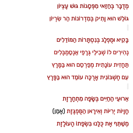
מְדֻבָּר בְּחַזַּאי מִפְּסָגוֹת גּוּשׁ עֶצְיוֹן
גּוֹלֵשׁ הוּא וָתִיק בְּמִדְרוֹנוֹת הַר שִׂרְיוֹן
בָּקִיא וּמֻפְלָג בְּנִסְתָּרוֹת הַמּוֹדֵלִים
נְהִירִים לוֹ שְׁבִילֵי גְּרָפֵי אַנְסַמְבְּלִים
תַּחֲזִית עוֹנָתִית מְפַרְסֵם הוּא בַּמֶּרֶץ
עִם חֶשְׁבּוֹנִית אֲרֻכָּה עוֹמֵד הוּא בַּפֶּרֶץ
אֵרוּעֵי הַחַיִּים בְּשָׂפָה מִתְחָרֶזֶת
חֲוָיוֹת יְרִיּוֹת וְאִירָאן הַמֻּפְגֶּזֶת
(אָמֵן)
מְשַׁתֵּף אֶת כֻּלָּנוּ בִּשְׂפָתוֹ הָעוֹלֶזֶת