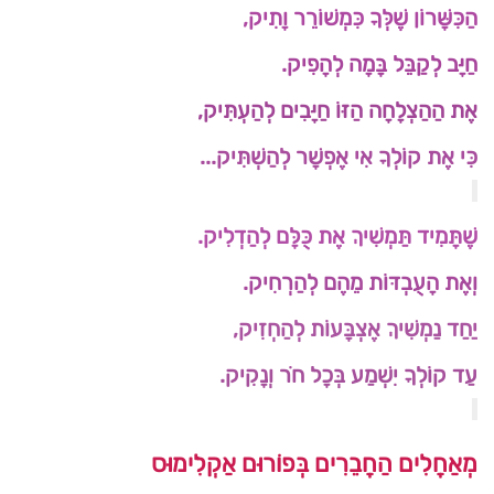
הַכִּשָּׁרוֹן שֶׁלְּךָ כִּמְשׁוֹרֵר וָתִיק,
חַיָּב לְקַבֵּל בָּמָה לְהָפִיק.
אֶת הַהַצְלָחָה הַזּוֹ חַיָּבִים לְהַעְתִּיק,
כִּי אֶת קוֹלְךָ אִי אֶפְשָׁר לְהַשְׁתִּיק...
שֶׁתָּמִיד תַּמְשִׁיךְ אֶת כֻּלָּם לְהַדְלִיק.
וְאֶת הָעֻבְדּוֹת מֵהֶם לְהַרְחִיק.
יַחַד נַמְשִׁיךְ אֶצְבָּעוֹת לְהַחְזִיק,
עַד קוֹלְךָ יִשְׁמַע בְּכָל חֹר וְנָקִיק.
מְאַחֲלִים הַחֲבֵרִים בְּפוֹרוּם אַקְלִימוּס