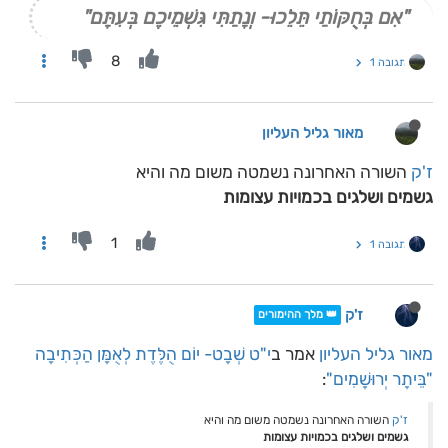
"אִם בְּחֻקּוֹתַי תֵּלֵכוּ- וְנָתַתִּי גִּשְׁמֵיכֶם בְּעִתָּם"
8
תגובה 1
מאור גליל העליון
ז'ק
השורה האחרונה נשמטה משום מה והיא
גשמים ושלגים בכמויות עצומות
1
תגובה 1
ז'ק
👑 מלך ההימורים
מאור גליל העליון
אמר ב
י"ט שְׁבָט- יוֹם הֻלֶּדֶת לְאֻמָּן הַכְּתִיבָה
"בֵּיתָר יְרוּשָׁמִים"
:
ז'ק
השורה האחרונה נשמטה משום מה והיא
גשמים ושלגים בכמויות עצומות