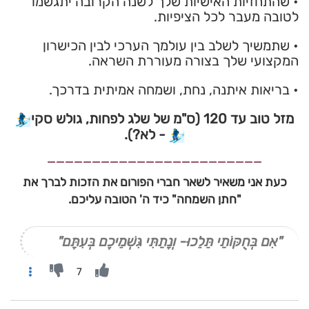
• שהתחזיות האישיות שלך לשנה הקרובה יתגשמו
לטובה מעבר לכל הציפיות.
• שתמשיך לשלב בין עולמך הערכי לבין הכישרון
המקצועי שלך בצורה מעוררת השראה.
• בריאות איתנה, נחת, ושמחה אמיתית בדרכך.
מזל טוב עד 120 (ס"מ של שלג לפחות, גולש סקי
- לא?).
________________________
כעת אני משאיר לשאר חברי הפורום את הזכות לברך את
"חתן השמחה" כיד ה' הטובה עליכם.
"אִם בְּחֻקּוֹתַי תֵּלֵכוּ- וְנָתַתִּי גִּשְׁמֵיכֶם בְּעִתָּם"
7