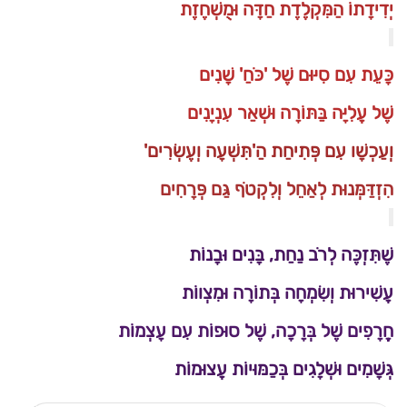
יְדִידָתוֹ הַמִּקְלֶדֶת חַדָּה וּמֻשְׁחֶזֶת
כָּעֵת עִם סִיּוּם שֶׁל 'כֹּחַ' שָׁנִים
שֶׁל עֲלִיָּה בַּתּוֹרָה וּשְׁאַר עִנְיָנִים
וְעַכְשָׁו עִם פְּתִיחַת הַ'תִּשְׁעָה וְעֶשְׂרִים'
הִזְדַּמְּנוּת לְאַחֵל וְלִקְטֹף גַּם פְּרָחִים
שֶׁתִּזְכֶּה לְרֹב נַחַת, בָּנִים וּבָנוֹת
עֲשִׁירוּת וְשִׂמְחָה בְּתוֹרָה וּמִצְווֹת
חֳרָפִים שֶׁל בְּרָכָה, שֶׁל סוּפוֹת עִם עָצְמוֹת
גְּשָׁמִים וּשְׁלָגִים בְּכַמּוּיוֹת עֲצוּמוֹת