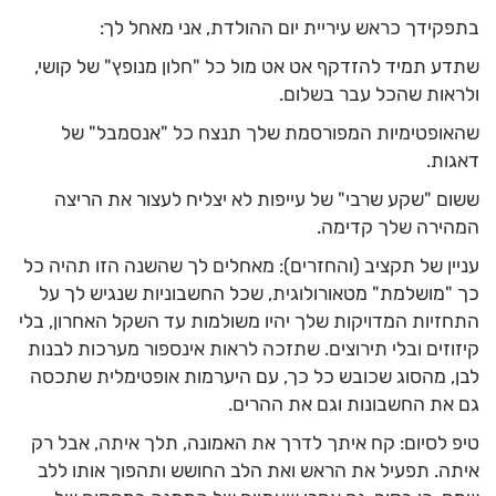
בתפקידך כראש עיריית יום ההולדת, אני מאחל לך:
שתדע תמיד להזדקף אט אט מול כל "חלון מנופץ" של קושי,
ולראות שהכל עבר בשלום.
שהאופטימיות המפורסמת שלך תנצח כל "אנסמבל" של
דאגות.
ששום "שקע שרבי" של עייפות לא יצליח לעצור את הריצה
המהירה שלך קדימה.
עניין של תקציב (והחזרים): מאחלים לך שהשנה הזו תהיה כל
כך "מושלמת" מטאורולוגית, שכל החשבוניות שנגיש לך על
התחזיות המדויקות שלך יהיו משולמות עד השקל האחרון, בלי
קיזוזים ובלי תירוצים. שתזכה לראות אינספור מערכות לבנות
לבן, מהסוג שכובש כל כך, עם היערמות אופטימלית שתכסה
גם את החשבונות וגם את ההרים.
טיפ לסיום: קח איתך לדרך את האמונה, תלך איתה, אבל רק
איתה. תפעיל את הראש ואת הלב החושש ותהפוך אותו ללב