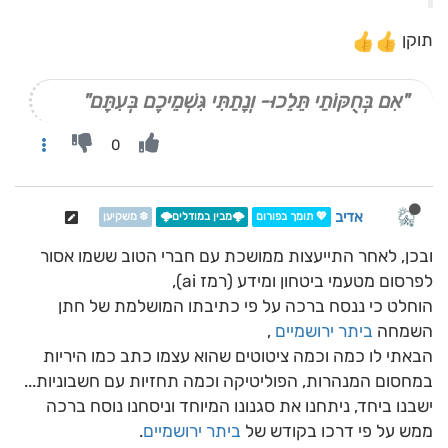
תוקן
"אִם בְּחֻקּוֹתַי תֵּלֵכוּ- וְנָתַתִּי גִּשְׁמֵיכֶם בְּעִתָּם"
0
אדיב
💖 תומך בפורום
🌩️מבין במודלים🌩️
❄️ משקיען
ובכן, לאחר התייעצות ממושכת עם חברי הטוב ששמו אסור
לפרסום מטעמי ביטחון ומידע (רמז ai),
הוחלט כי ננסח ברכה על פי כתיבתו המושלמת של חתן
השמחה
ביתר ירושמיים
,
הבאתי לו כמה וכמה ציטוטים שהוא עצמו כתב כמו היריות
במחסום המנהרות, הפוליטיקה וכמה תחזיות עם חשבוניות...
ישבנו ביחד, ניתחנו את סגנונו המיוחד וניסחנו נוסח ברכה
ממש על פי דרכו בקודש של
ביתר ירושמיים
.