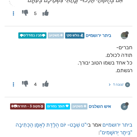
5
ביתר ירושמיים
🏂 גולש סקי
❄️ משקיען
🌩️מבין במודלים🌩️
חברים-
תודה לכולם.
כל אחד בשמו הטוב יבורך.
רגשתם.
4
תגובה 1
א
איש השלגים
א
❄️ משקיען
💖 תומך בפורום
🥉מקום 3 - תחרות📷❄️
ביתר ירושמיים
אמר ב
י"ט שְׁבָט- יוֹם הֻלֶּדֶת לְאֻמָּן הַכְּתִיבָה
"בֵּיתָר יְרוּשָׁמִים"
: