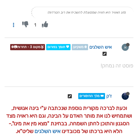
מזג האוויר היא חוויה שמסוגלת להשכיח את רוב הטרדות!
1
איש השלגים
א
❄️ משקיען
💖 תומך בפורום
🥉מקום 3 - תחרות📷❄️
פוסט זה נמחק!
ז'ק
👑 מלך ההימורים
וכעת לברכה מקורית נוספת שנכתבה ע"י בינה אנושית,
ושתמחיש לנו את מותר האדם על הבינה, וגם היא ראויה מצד
הסגנון והתוכן לחתן השמחה, בבחינת "מצא מין את מינו",-
הלא היא ברכתו של מכובדינו
איש השלגים
שליט"א.