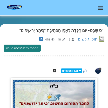
י"ט שְׁבָט- יוֹם הֻלֶּדֶת לְאֻמָּן הַכְּתִיבָה "בֵּיתָר יְרוּשָׁמִים"
תוכן גולשים
478
10
5
התחבר בכדי לפרסם תגובה
ז'ק
👑 מלך ההימורים