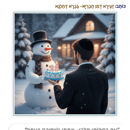
כּוֹתֵב:
זְעֵירָא דְמִן חַבְרַיָּא- גַּבְרָא דְּתַלְגָא
"אִם בְּחֻקּוֹתַי תֵּלֵכוּ- וְנָתַתִּי גִּשְׁמֵיכֶם בְּעִתָּם"