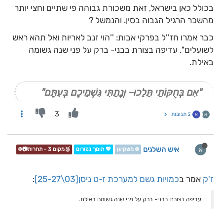
בכולל כאן בישראל, זאת משכורת גבוהה פי שתיים וחצי יותר
מהשכר הרגיל הגבוה בסין. והנמשל ?
כבר אמרו חז''ל בפרקי אבות: ''הוי זנב לאריות ואל תהא ראש
לשועלים''. עדיפה בצורת בבני- ברק על פני שנה גשומה
באילת.
"אִם בְּחֻקּוֹתַי תֵּלֵכוּ- וְנָתַתִּי גִּשְׁמֵיכֶם בְּעִתָּם"
3
2 תגובות
א
א
איש השלגים
א
❄️ משקיען
💖 תומך בפורום
🥉מקום 3 - תחרות📷❄️
ז'ק
אמר ב
כמויות גשם למערכת ז-ט ניסן[03\25-27]
:
עדיפה בצורת בבני- ברק על פני שנה גשומה באילת.