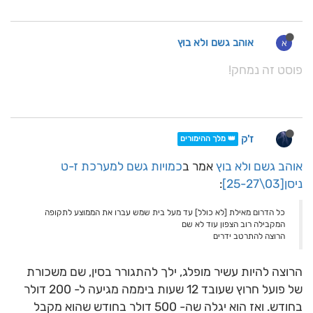
אוהב גשם ולא בוץ
א
פוסט זה נמחק!
ז'ק
👑 מלך ההימורים
אוהב גשם ולא בוץ
אמר ב
כמויות גשם למערכת ז-ט
ניסן[03\25-27]
:
כל הדרום מאילת [לא כולל] עד מעל בית שמש עברו את הממוצע לתקופה
המקבילה רוב הצפון עוד לא שם
הרוצה להתרטב ידרים
הרוצה להיות עשיר מופלג, ילך להתגורר בסין, שם משכורת
של פועל חרוץ שעובד 12 שעות ביממה מגיעה ל- 200 דולר
בחודש. ואז הוא יגלה שה- 500 דולר בחודש שהוא מקבל