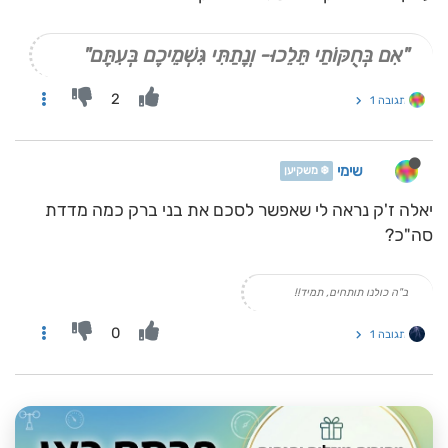
"אִם בְּחֻקּוֹתַי תֵּלֵכוּ- וְנָתַתִּי גִּשְׁמֵיכֶם בְּעִתָּם"
2
תגובה 1
שימי
❄️ משקיען
יאלה ז'ק נראה לי שאפשר לסכם את בני ברק כמה מדדת
סה"כ?
ב"ה כולנו תותחים, תמיד!!
0
תגובה 1