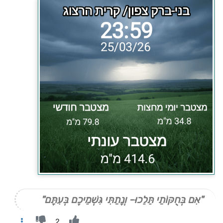
"אִם בְּחֻקּוֹתַי תֵּלֵכוּ- וְנָתַתִּי גִּשְׁמֵיכֶם בְּעִתָּם"
2