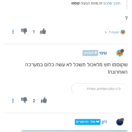
חובב שלגים
זה מהות הבעיה
קוסמו
?
1
תגובה 1
שימי
❄️ משקיען
שקוסמו חוץ מלאכול תשכל לא עשה כלום במערכה
האחרונה!
ב"ה כולנו תותחים, תמיד!!
2
ז'ק
👑 מלך ההימורים