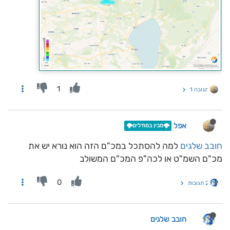
1
תגובה 1
אפל
🌩️מבין במודלים🌩️
חובב שלגים
למה להסתכל במכ"ם הזה הוא נורא יש את
מכ"ם השמ"ט או לכה"פ המכ"ם המשולב
0
2 תגובות
חובב שלגים