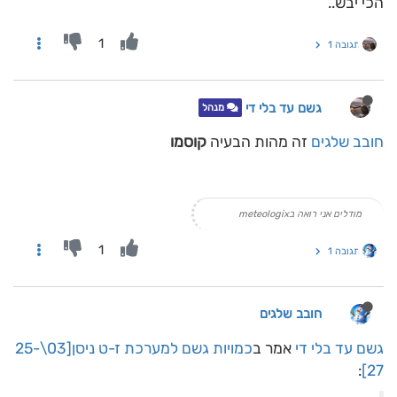
הכי יבש..
1
תגובה 1
גשם עד בלי די
מנהל
חובב שלגים
זה מהות הבעיה
קוסמו
מודלים אני רואה בmeteologix
1
תגובה 1
חובב שלגים
גשם עד בלי די
אמר ב
כמויות גשם למערכת ז-ט ניסן[03\25-
:
27]