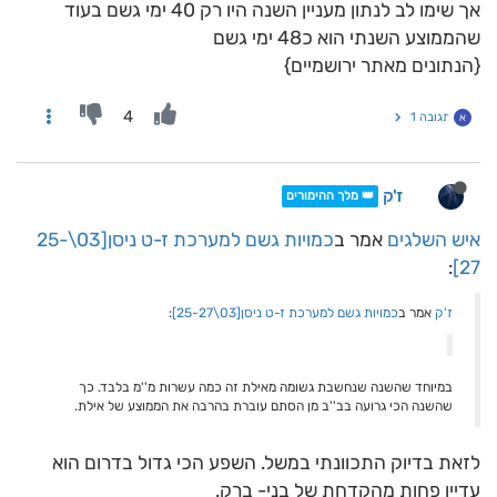
אך שימו לב לנתון מעניין השנה היו רק 40 ימי גשם בעוד
שהממוצע השנתי הוא כ48 ימי גשם
{הנתונים מאתר ירושמיים}
4
תגובה 1
א
ז'ק
👑 מלך ההימורים
איש השלגים
אמר ב
כמויות גשם למערכת ז-ט ניסן[03\25-
:
27]
ז'ק
אמר ב
כמויות גשם למערכת ז-ט ניסן[03\25-27]
:
במיוחד שהשנה שנחשבת גשומה מאילת זה כמה עשרות מ''מ בלבד. כך
שהשנה הכי גרועה בב''ב מן הסתם עוברת בהרבה את הממוצע של אילת.
לזאת בדיוק התכוונתי במשל. השפע הכי גדול בדרום הוא
עדיין פחות מהקדחת של בני- ברק.