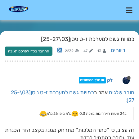
כמויות גשם למערכת ז-ט ניסן[03\25-27]
דיווחים
2232
47
13
התחבר בכדי לפרסם תגובה
ז'ק
👑 מלך ההימורים
חובב שלגים
אמר ב
כמויות גשם למערכת ז-ט ניסן[03\25-
:
27]
ב24 שעות האחרונות בצפת 0.3
מ"מ ביפו 26 מ"מ
.
זה עצוב, כי ''כתר המלכות'' מתרחק ממני. בקצב הזה הכנרת
עוד עלולה להתחיל לרדת...