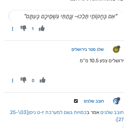
"אִם בְּחֻקּוֹתַי תֵּלֵכוּ- וְנָתַתִּי גִּשְׁמֵיכֶם בְּעִתָּם"
1
שלג מטר בירושלים
ש
ירושלים צפון 10.5 מ''מ
0
חובב שלגים
חובב שלגים
אמר ב
כמויות גשם למערכת ז-ט ניסן[03\25-
:
27]