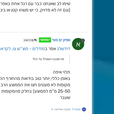
שימו לב שאנחנו כבר עם רגל אחת באפריל
(וגם זה לא מדויק, כי יש משהו קטן או בינ
אפיק ים סוף
✅מאושר
@דודשלג
א
דודשלג
אמר ב
מודלים - מוצ''ש צו, לקר
מה מצבנו העונה? עד כה?
תלוי איפה
באופן כללי, יותר טוב בודאות מהחורף הק
מקומות לא מעטים חצו את הממוצע הרב ש
25-50 מ''מ לממוצע) בחלק מהמקומות
שעבר
תגובה 1
תגובה אחרונה
א