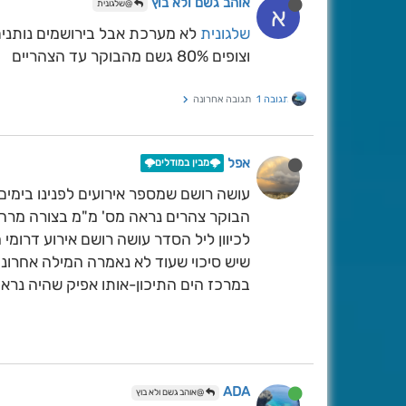
אוהב גשם ולא בוץ
@שלגונית
א
שלגונית
לא מערכת אבל בירושמים נותנים מחר 5
וצופים 80% גשם מהבוקר עד הצהריים
תגובה 1
תגובה אחרונה
אפל
🌩️מבין במודלים🌩️
עושה רושם שמספר אירועים לפנינו בימים
הבוקר צהרים נראה מס' מ"מ בצורה מרחבי
לכיוון ליל הסדר עושה רושם אירוע דרומי
שיש סיכוי שעוד לא נאמרה המילה אחרו
במרכז הים התיכון-אותו אפיק שהיה נראה
ADA
@אוהב גשם ולא בוץ