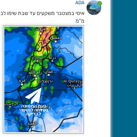
ADA
מ"מ