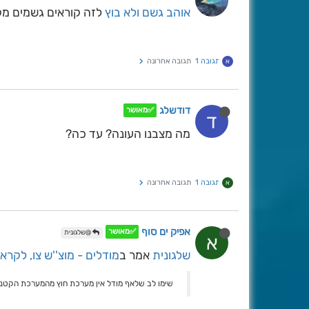
אוהב גשם ולא בוץ
לזה קוראים גשמים מק
תגובה 1
תגובה אחרונה
א
דודשלג
✅מאושר
ד
מה מצבנו העונה? עד כה?
תגובה 1
תגובה אחרונה
א
אפיק ים סוף
✅מאושר
@שלגונית
א
שלגונית
אמר ב
מודלים - מוצ''ש צו, לקר
שימו לב שלאף מודל אין מערכת חוץ מהמערכת הקטנט