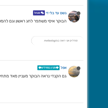
גשם עד בלי די
מנהל
הבוקר איסי משתפר לחג ראשון וגם להמש
מודלים אני רואה בmeteologix
אפל
🌩️מבין במודלים🌩️
גם הקנדי נראה הבוקר מעניין מאד מתחי