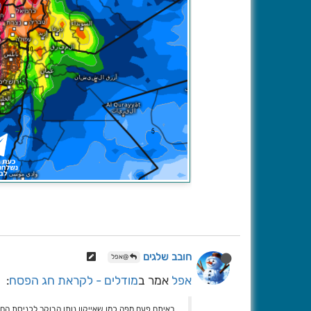
חובב שלגים
@אפל
אפל
אמר ב
מודלים - לקראת חג הפסח
:
ראיתם פעם מפה כמו שאייקון נותן הבוקר לכניסת החג