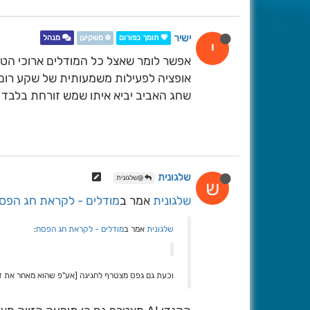
ישיר
💖 תומך בפורום
❄️ משקיען
מנהל
י
אפשר לומר שאצל כל המודלים ארוכי הטו
אופציה לפעילות משמעותית של שקע רום 
שחג האביב יביא איתו שמש זורחת בלבד ע
שלגונית
@שלגונית
ש
שלגונית
אמר ב
מודלים - לקראת חג הפס
שלגונית
אמר ב
מודלים - לקראת חג הפסח
:
וכעת גם גפס מצטרף לחגיגה [אע"פ שהוא מאחר את זה 