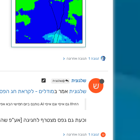
תגובה 1
תגובה אחרונה
שלגונית
@שלגונית
ש
שלגונית
אמר ב
מודלים - לקראת חג הפס
הזוי!!! גם איסי וגם איסי AI נותנם ביום חמישי הבא אפילו שזה טווח רחוק מאוד מערכת בכמעט אותו פרמרטרים
וכעת גם גפס מצטרף לחגיגה [אע"פ שהוא
תגובה 1
תגובה אחרונה
ש