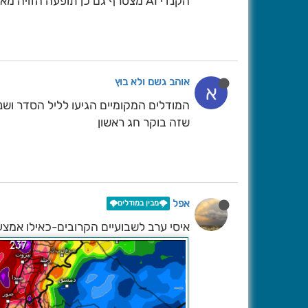
הקנדי AI מצטרף גם כן תופעה הזויה מאוד
אוהב גשם ולא בוץ
א
המודלים המקומיים הגיעו לליל הסדר וש
שזה בוקר חג ראשון
אפל
🌩️מבין במודלים🌩️
איסי ערב לשבועיים הקרובים-כאילו אמצע 