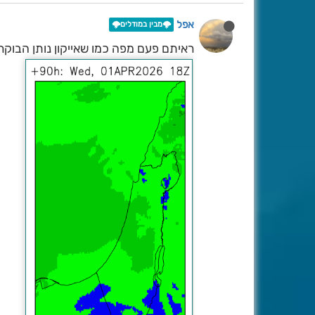
אפל
🌩️מבין במודלים🌩️
ראיתם פעם מפה כמו שאייקון נותן הבוקר