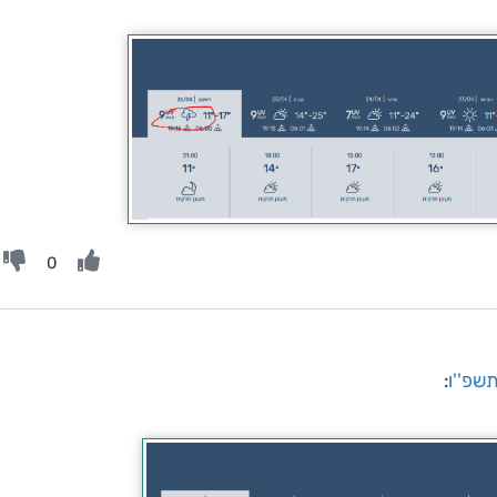
0
תשפ''ו
: