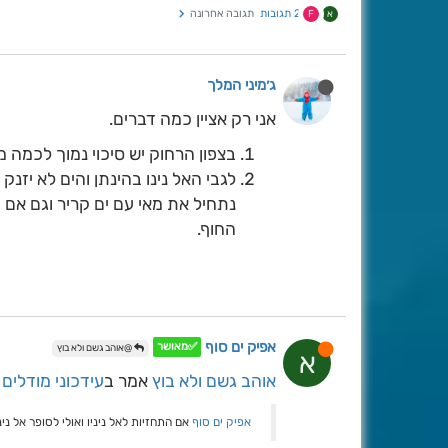
2 תגובות
תגובה אחרונה
א
F
ג׳מיני המלך
אני רק אציין כמה דברים.
בצפון הרחוק יש סיכוי נמוך לכמה מ
לגבי האל נינו בהינתן והים לא יזנ
נתחיל את מאי עם ים קריר וגם אם ה
החוף.
אפיק ים סוף
✅מאושר
@אוהב גשם ולא בוץ
א
אוהב גשם ולא בוץ
אמר ב
עידכוני מודלים 
אפיק ים סוף
אם התחזיות לאל ניניו ואולי לסופר אל נ