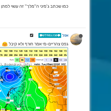
כמו שכתב ג'מיני ה''מלך'' זה עשוי למתן
אפל
🌩️מבין במודלים🌩️
גפס צהריים-מי אמר חורף ולא קיבל