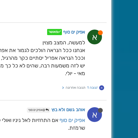
אפיק ים סוף
✅מאושר
א
למעשה, המצב מצוין
אנחנו ככל הנראה הולכים לגמור את אפרי
וככל הנראה אפריל יסתיים כקר מהרגיל, 
יש לזה משמעות רבה, שהים לא כל כך מת
מאי - יולי.
תגובה 1
תגובה אחרונה
א
אוהב גשם ולא בוץ
@אפיק ים סוף
א
אפיק ים סוף
אם התחזיות לאל ניניו ואולי 
שרמזת.