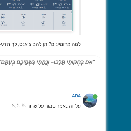
למה מדומיינים? תן להם צ'אנס, לך תדע-
"אִם בְּחֻקּוֹתַי תֵּלֵכוּ- וְנָתַתִּי גִּשְׁמֵיכֶם בְּעִתָּם"
ADA
על זה נאמר סמוך על שרוך🪡🪡🪡