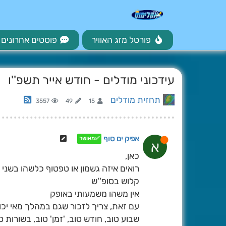
פורטל מזג האוויר
פוסטים אחרונים
עידכוני מודלים - חודש אייר תשפ''ו
תחזית מודלים
3557
49
15
אפיק ים סוף
✅מאושר
א
כאן,
רואים איזה גשמון או טפטוף כלשהו בשני 
קלוש בסופ''ש
אין משהו משמעותי באופק
עם זאת, צריך לזכור שגם במהלך מאי יכו
שבוע טוב, חודש טוב, 'זמן' טוב, בשורות ט