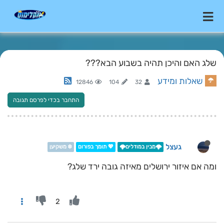
שלג האם והיכן תהיה בשבוע הבא???
שאלות ומידע
12846
104
32
התחבר בכדי לפרסם תגובה
געצל
🌩️מבין במודלים🌩️
💖 תומך בפורום
❄️ משקיען
ומה אם איזור ירושלים מאיזה גובה ירד שלג?
2