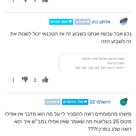
2
אלחנן כהן
❄️ משקיען
💖 תומך בפורום
נכון אבל עכשיו אנחנו בשבוע זה אז הטכנאי יכול לשנות את
זה לשבוע הזה
אשריכם עם ישראל תהיו חזקים
חורף בריא!!!
"ויהיה לי עוד יותר טוב ועוד יותר טוב"
2
ירושלמי 22
י
👑 מלך ההימורים
❄️ משקיען
מישהו מהמומחים רוצה להסביר לי על מה הוא מדבר אין אפילו
מינוס 25 בעליונות מה שאומר שאין אפילו גמב''ש איך הוא
רואה שלג במרכז???