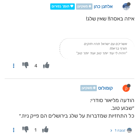
אלחנן כהן
❄️ משקיען
💖 תומך בפורום
איזה באסה!! שאין שלג!
אשריכם עם ישראל תהיו חזקים
חורף בריא!!!
"ויהיה לי עוד יותר טוב ועוד יותר טוב"
4
קומולוס
ק
❄️ משקיען
הודעה מליאור סודרי:
״שבוע טוב.
כל התחזיות שמדברות על שלג בירושלים הם פייק ניוז.״
1
תגובה 1