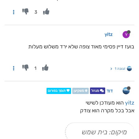
3
yitz
Y
בועז דיין פסימי מאוד צופה שלא ירד משלוש מעלות
1
תגובה 1
דוד
מנהל
❄️ משקיען
💖 תומך בפורום
yitz
הוא מעודכן לשישי
אבל בכל מקרה הוא צודק
מיקום: בית שמש