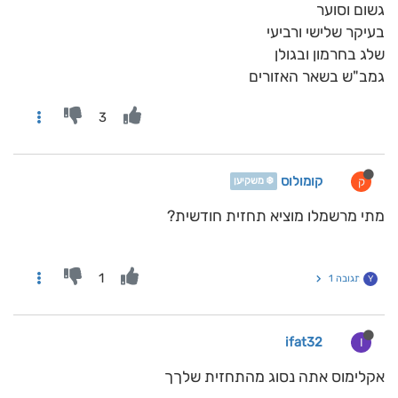
גשום וסוער
בעיקר שלישי ורביעי
שלג בחרמון ובגולן
גמב"ש בשאר האזורים
3
קומולוס
ק
❄️ משקיען
מתי מרשמלו מוציא תחזית חודשית?
1
תגובה 1
Y
ifat32
I
אקלימוס אתה נסוג מהתחזית שלךך