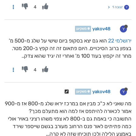
4
תגובה 1
Y
yakov48
Y
❄️ משקיען
ירושלמי 22
הוא גם יצא בסקופ ביום שישי על שלג מ-500 מ'
בצפון ברוב הסיכויים. היום פתאום זה זה קפץ ב-200 מטר.
מחר זה יקפוץ בעוד 100 מ' ואחרי זה יגיד שהוא צדק..
4
yakov48
Y
❄️ משקיען
מה שאני לא כ"כ מבין אם במרכז יראו שלג מ-800 אז מ-900
אמור לכאורה להיתפס אז למה הוא מתעלם מכך?
התשובה כי באמת גם ב-800 לא צפוי משהו רציני באויר אולי
כמה פתיתים לאור פנס הרחוב מעורב בגשם שייספר שירד
באמצע הלילה ולכו תוכיחו שזה לא קרה...