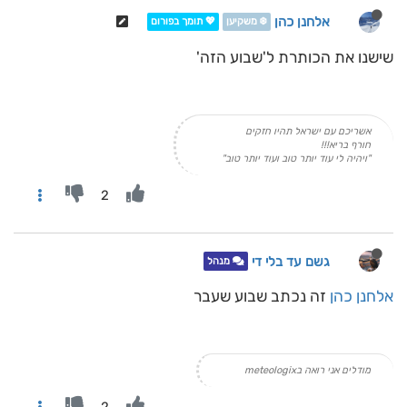
אלחנן כהן
❄️ משקיען
💖 תומך בפורום
שישנו את הכותרת ל'שבוע הזה'
אשריכם עם ישראל תהיו חזקים
חורף בריא!!!
"ויהיה לי עוד יותר טוב ועוד יותר טוב"
2
גשם עד בלי די
מנהל
אלחנן כהן
זה נכתב שבוע שעבר
מודלים אני רואה בmeteologix