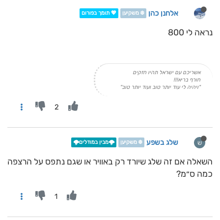
אלחנן כהן
❄️ משקיען
💖 תומך בפורום
נראה לי 800
אשריכם עם ישראל תהיו חזקים
חורף בריא!!!
"ויהיה לי עוד יותר טוב ועוד יותר טוב"
2
שלג בשפע
ש
❄️ משקיען
🌩️מבין במודלים🌩️
השאלה אם זה שלג שיורד רק באוויר או שגם נתפס על הרצפה
כמה ס״מ?
1