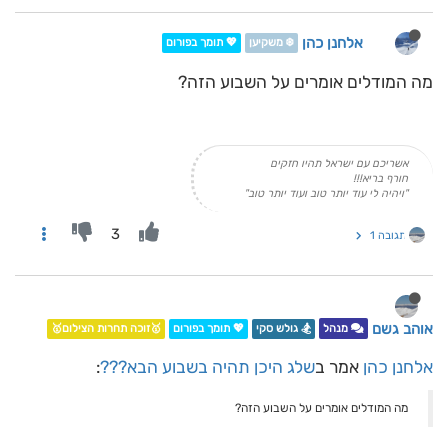
אלחנן כהן
❄️ משקיען
💖 תומך בפורום
מה המודלים אומרים על השבוע הזה?
אשריכם עם ישראל תהיו חזקים
חורף בריא!!!
"ויהיה לי עוד יותר טוב ועוד יותר טוב"
3
תגובה 1
אוהב גשם
מנהל
🏂 גולש סקי
💖 תומך בפורום
🥇זוכה תחרות הצילום🥇
אלחנן כהן
אמר ב
שלג היכן תהיה בשבוע הבא???
:
מה המודלים אומרים על השבוע הזה?