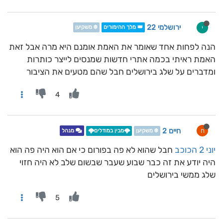
ירושלמי 22
י
👑 מלך ההימורים
❄️ משקיען
הנה לפחות אחד שאומר את האמת אומנם היא מרה אבל זאת
האמת ראיתי בכמה אתרי חדשות שמנסים לייצר כותרות
ומדברים על שלג בירושלים חבל שהם מטעים את הציבור
4
חיים 2
ח
❄️ משקיען
🌩️מבין במודלים🌩️
מנהל
יוני 2 הכוכב
חבל שהוא לא פה בפורום כי אם הוא היה פה הוא
היה יודע את זה כבר שבוע שעבר שבשום שלב לא היה חזוי
שלג ממשי בירושלים
5