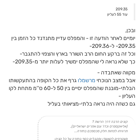
209.35
עוד 55 לעליון
ובכן,
יומיים לאחר הודעה זו - והמפלס עדיין מתנדנד כל הזמן בין
209.35- ל-209.36-
וכל זה ברקע החום הרב השורר בארץ והצפוי להתגבר-
כך שלא נראה לי שהמפלס ימשיך לעלות יותר מ-209.35-
מקווה שאתבדה -
אבל במצב הנוכחי
מרשמלו
גרף את כל הקופה בהתעקשותו
הבלתי-מובנת שהמפלס יסיים בין 50 ל-60 ס''מ מתחת לקו
העליון -
גם כשזה היה נראה בלתי-מציאותי בעליל
קונים הרבה דרך הרשת ?
(אליאקספרס וכדו' וגם אתרים ישראליים),
תרוויחו לפחות חלק מכספכם בחזרה...
מצטרפים לקאשדו ומקבלים כסף בחזרה על כל קניה: