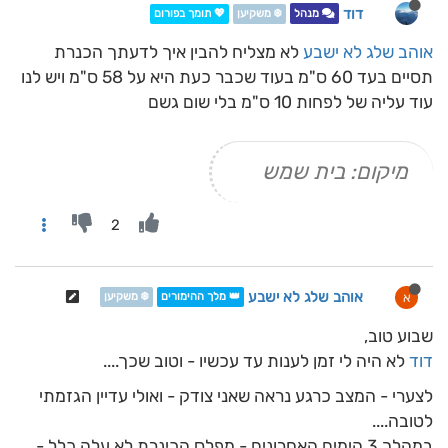
דוד
מנהל
❄️ משקיען
💖 תומך בפורום
אוהב שלג לא ישבע
לא מצליח להבין איך לדעתך הכנרת
תסיים בעד 60 ס"מ בעוד שכבר כעת היא על 58 ס"מ ויש לנו
עוד עליה של לפחות 10 ס"מ בלי שום גשם
מיקום: בית שמש
2
אוהב שלג לא ישבע
א
👑 מלך ההימורים
❄️ משקיען
שבוע טוב,
דוד
לא היה לי זמן לענות עד עכשיו - וטוב שכך....
לצערי - המצב כרגע נראה שאני צודק - ואולי עדיין הגזמתי
לטובה....
במהלך 3 הימים האחרונים - מפלס הכינרת לא עלה כלל -