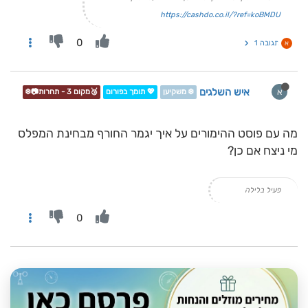
https://cashdo.co.il/?ref=koBMDU
0
תגובה 1
א
איש השלגים
א
❄️ משקיען
💖 תומך בפורום
🥉מקום 3 - תחרות📷❄️
מה עם פוסט ההימורים על איך יגמר החורף מבחינת המפלס
מי ניצח אם כן?
פעיל בלילה
0