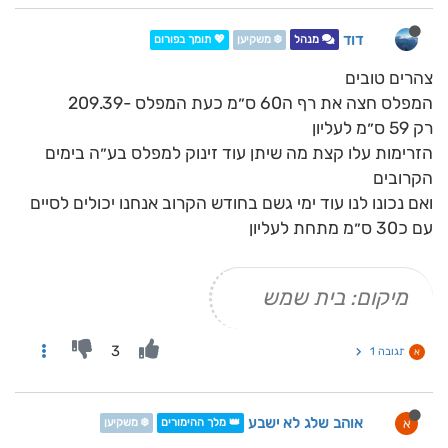
דוד
מנהל
❄️ משקיען
💖 תומך בפורום
צהרים טובים
המפלס חצה את רף ה60 ס״מ כעת המפלס -209.39
רק 59 ס״מ לעליון
הזרימות עלו קצת מה שיתן עוד זינוק למפלס בע״ה בימים
הקרובים
ואם נכונו לנו עוד ימי גשם בחודש הקרוב אנחנו יכולים לסיים
עם כ30 ס״מ מתחת לעליון
מיקום: בית שמש
3
תגובה 1
א
אוהב שלג לא ישבע
א
👑 מלך ההימורים
❄️ משקיען