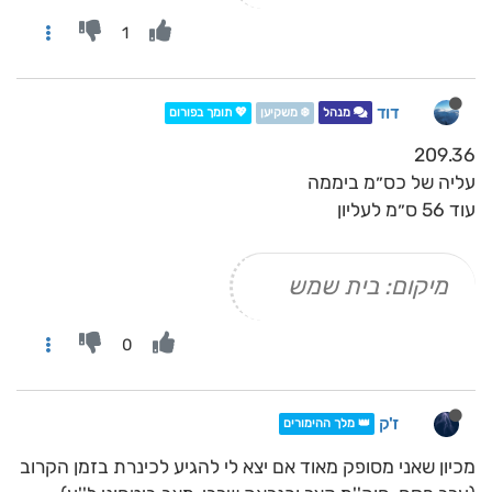
1
דוד
מנהל
❄️ משקיען
💖 תומך בפורום
209.36
עליה של כס״מ ביממה
עוד 56 ס״מ לעליון
מיקום: בית שמש
0
ז'ק
👑 מלך ההימורים
מכיון שאני מסופק מאוד אם יצא לי להגיע לכינרת בזמן הקרוב