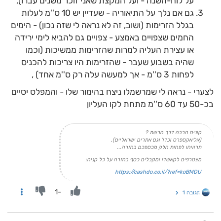
על לוח-השנה - ועל המקצת שאני זוכר משנים עברו),
גם אם נלך על התיאוריה - שעדיין יש 10 ס''מ לעלות
בגלל הזרימות (ושוב, זה לא נראה לי שזה נכון) - הימים
החמים שצפויים באמצע - צפויים גם להביא לימי ירידה
או עצירת העליה למרות שהזרימות ממשיכות (וכמו
שהיה בשבוע שעבר - שהזרימות היו צריכות להכניס
לפחות 3 ס''מ - אך למעשה עלה רק ס''מ אחד) ,
לצערי - נראה לי שמרשמלו ניצח בהימור שלו - והמפלס יסיים
בכ-50 עד 60 ס''מ מתחת לקו העליון
קונים הרבה דרך הרשת ?
(אליאקספרס וכדו' וגם אתרים ישראליים),
תרוויחו לפחות חלק מכספכם בחזרה...
מצטרפים לקאשדו ומקבלים כסף בחזרה על כל קניה:
https://cashdo.co.il/?ref=koBMDU
-1
תגובה 1