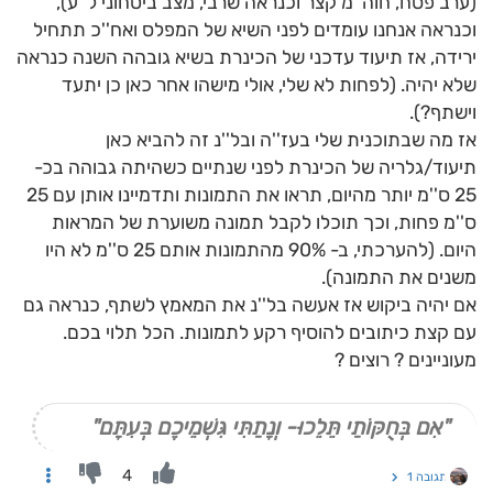
(ערב פסח, חוה''מ קצר וכנראה שרבי, מצב ביטחוני ל''ע),
וכנראה אנחנו עומדים לפני השיא של המפלס ואח''כ תתחיל
ירידה, אז תיעוד עדכני של הכינרת בשיא גובהה השנה כנראה
שלא יהיה. (לפחות לא שלי, אולי מישהו אחר כאן כן יתעד
וישתף?).
אז מה שבתוכנית שלי בעז''ה ובל''נ זה להביא כאן
תיעוד/גלריה של הכינרת לפני שנתיים כשהיתה גבוהה בכ-
25 ס''מ יותר מהיום, תראו את התמונות ותדמיינו אותן עם 25
ס''מ פחות, וכך תוכלו לקבל תמונה משוערת של המראות
היום. (להערכתי, ב- 90% מהתמונות אותם 25 ס''מ לא היו
משנים את התמונה).
אם יהיה ביקוש אז אעשה בל''נ את המאמץ לשתף, כנראה גם
עם קצת כיתובים להוסיף רקע לתמונות. הכל תלוי בכם.
מעוניינים ? רוצים ?
"אִם בְּחֻקּוֹתַי תֵּלֵכוּ- וְנָתַתִּי גִּשְׁמֵיכֶם בְּעִתָּם"
4
תגובה 1