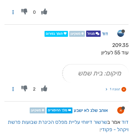
0
דוד
מנהל
❄️ משקיען
💖 תומך בפורום
209.35
עוד 55 לעליון
מיקום: בית שמש
2
תגובה 1
א
אוהב שלג לא ישבע
א
👑 מלך ההימורים
❄️ משקיען
דוד
אמר ב
שרשור דיווחי עליית מפלס הכינרת שבועות פרשת
ויקהל - פקודי
: