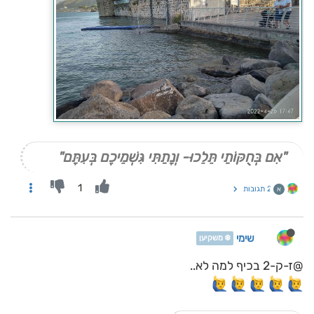
"אִם בְּחֻקּוֹתַי תֵּלֵכוּ- וְנָתַתִּי גִּשְׁמֵיכֶם בְּעִתָּם"
1
2 תגובות
א
שימי
❄️ משקיען
@ז-ק-2 בכיף למה לא..