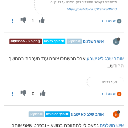
מצטרפים לקאשדו ומקבלים כסף בחזרה על כל קניה:
https://cashdo.co.il/?ref=koBMDU
1
תגובה 1
א
איש השלגים
א
❄️ משקיען
💖 תומך בפורום
🥉מקום 3 - תחרות📷❄️
אוהב שלג לא ישבע
אבל מרשמלו צופה עוד מערכת בהמשך
החודש...
פעיל בלילה
0
תגובה 1
א
אוהב שלג לא ישבע
א
👑 מלך ההימורים
❄️ משקיען
איש השלגים
נמאס לי להתווכח בנושא - ובפרט שאני אוהב