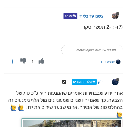
גשם עד בלי די
מנהל
@ז-ק-2 תעשה סקר
מודלים אני רואה בmeteologix
1
תגובה 1
ז'ק
👑 מלך ההימורים
אתה יודע שבבחירות אומרים שהמנעות היא ג''כ סוג של
הצבעה. כך שאם יהיו שניים שמעוניינים מול אלף נימנעים זה
בהחלט סוג של אמירה. אז מי שבעד שירים את ידו !