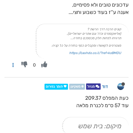
עדכונים טובים ולא פסימיים,
אענה ע''ז בעוד כשבוע וחצי....
קונים הרבה דרך הרשת ?
(אליאקספרס וכדו' וגם אתרים ישראליים),
תרוויחו לפחות חלק מכספכם בחזרה...
מצטרפים לקאשדו ומקבלים כסף בחזרה על כל קניה:
https://cashdo.co.il/?ref=koBMDU
0
דוד
מנהל
❄️ משקיען
💖 תומך בפורום
כעת המפלס 209.37
עוד 57 ס״מ לכנרת מלאה
מיקום: בית שמש