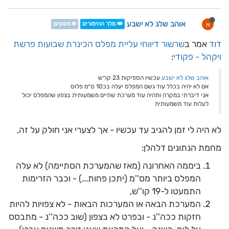
אוהב שלג לא ישבע
א
👑 מלך ההימורים
❄️ משקיען
דוד
אמר ב
שרשור דיווחי עליית מפלס הכינרת שבועות פרשת
ויקהל - פקודי
:
אוהב שלג לא ישבע
עכשיו הספיקות 23 קו״ש
אם לא יהיה בכלל עוד גשם המפלס יעלה בכ10 ס״מ פלוס
אני דיברתי במקרה ותהיה עוד מערכת שתיים משמעותית בצפון שהמפלס יכול
לעלות עוד משמעותית
לא היה לי זמן להגיב עד עכשיו - אך לצערי אני חולק על זה,
מחמת הנתונים דלהלן:
ביממה האחרונה (מאז שהמערכת הסתיימה) לא עלה
המפלס ביותר מס''מ (יתכן פחות...) - וכבר הזרימות
התמעטו ל-19 קו''ש,
המערכת הבאה או המערכות הבאות - לא צפויות להיות
חזקות ככה''נ - ובפרט לא בצפון (שוב ככה''נ - מתבסס