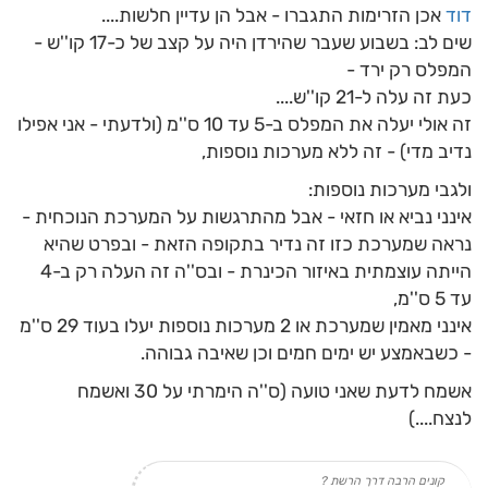
דוד
אכן הזרימות התגברו - אבל הן עדיין חלשות....
שים לב: בשבוע שעבר שהירדן היה על קצב של כ-17 קו''ש -
המפלס רק ירד -
כעת זה עלה ל-21 קו''ש....
זה אולי יעלה את המפלס ב-5 עד 10 ס''מ (ולדעתי - אני אפילו
נדיב מדי) - זה ללא מערכות נוספות,
ולגבי מערכות נוספות:
אינני נביא או חזאי - אבל מהתרגשות על המערכת הנוכחית -
נראה שמערכת כזו זה נדיר בתקופה הזאת - ובפרט שהיא
הייתה עוצמתית באיזור הכינרת - ובס''ה זה העלה רק ב-4
עד 5 ס''מ,
אינני מאמין שמערכת או 2 מערכות נוספות יעלו בעוד 29 ס''מ
- כשבאמצע יש ימים חמים וכן שאיבה גבוהה.
אשמח לדעת שאני טועה (ס''ה הימרתי על 30 ואשמח
לנצח....)
קונים הרבה דרך הרשת ?