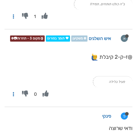
ב"ה כולנו תותחים, תמיד!!
1
איש השלגים
א
❄️ משקיען
💖 תומך בפורום
🥉מקום 3 - תחרות📷❄️
@ז-ק-2 קיבלת
פעיל בלילה
0
פינקי
פ
ודאי שרוצה