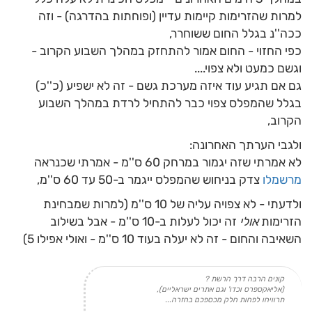
למרות שהזרימות קיימות עדיין (ופוחתות בהדרגה) - וזה
ככה''נ בגלל החום ששוחרר,
כפי החזוי - החום אמור להתחזק במהלך השבוע הקרוב -
וגשם כמעט ולא צפוי....
גם אם תגיע עוד איזה מערכת גשם - זה לא ישפיע (כ''כ)
בגלל שהמפלס צפוי כבר להתחיל לרדת במהלך השבוע
הקרוב,
ולגבי הערתך האחרונה:
לא אמרתי שזה יגמור במרחק 60 ס''מ - אמרתי שכנראה
מרשמלו
צדק בניחוש שהמפלס ייגמר ב-50 עד 60 ס''מ,
ולדעתי - לא צפויה עליה של 10 ס''מ (למרות שמבחינת
הזרימות
אולי
זה יכול לעלות ב-10 ס''מ - אבל בשילוב
השאיבה והחום - זה לא יעלה בעוד 10 ס''מ - ואולי אפילו 5)
קונים הרבה דרך הרשת ?
(אליאקספרס וכדו' וגם אתרים ישראליים),
תרוויחו לפחות חלק מכספכם בחזרה...