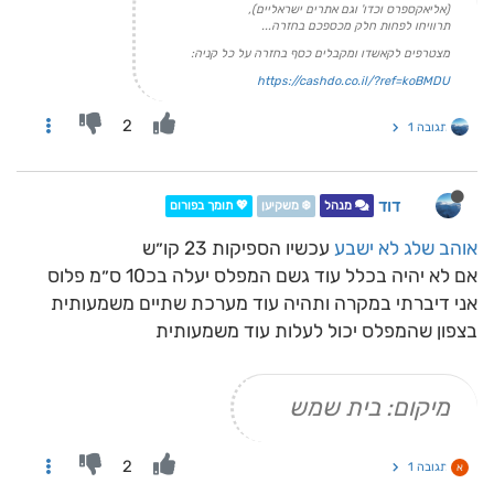
(אליאקספרס וכדו' וגם אתרים ישראליים),
תרוויחו לפחות חלק מכספכם בחזרה...
מצטרפים לקאשדו ומקבלים כסף בחזרה על כל קניה:
https://cashdo.co.il/?ref=koBMDU
2
תגובה 1
דוד
מנהל
❄️ משקיען
💖 תומך בפורום
אוהב שלג לא ישבע
עכשיו הספיקות 23 קו״ש
אם לא יהיה בכלל עוד גשם המפלס יעלה בכ10 ס״מ פלוס
אני דיברתי במקרה ותהיה עוד מערכת שתיים משמעותית
בצפון שהמפלס יכול לעלות עוד משמעותית
מיקום: בית שמש
2
תגובה 1
א