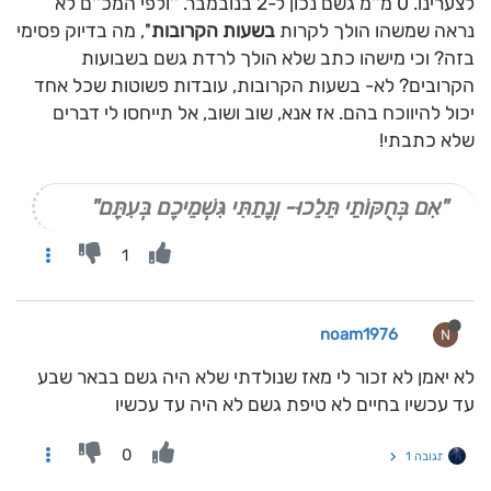
לצערינו. 0 מ''מ גשם נכון ל-2 בנובמבר. ''ולפי המכ''ם לא
נראה שמשהו הולך לקרות
בשעות הקרובות
'', מה בדיוק פסימי
בזה? וכי מישהו כתב שלא הולך לרדת גשם בשבועות
הקרובים? לא- בשעות הקרובות, עובדות פשוטות שכל אחד
יכול להיווכח בהם. אז אנא, שוב ושוב, אל תייחסו לי דברים
שלא כתבתי!
"אִם בְּחֻקּוֹתַי תֵּלֵכוּ- וְנָתַתִּי גִּשְׁמֵיכֶם בְּעִתָּם"
1
noam1976
N
לא יאמן לא זכור לי מאז שנולדתי שלא היה גשם בבאר שבע
עד עכשיו בחיים לא טיפת גשם לא היה עד עכשיו
0
תגובה 1