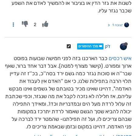
לשנות את גזר הדין או בציבור או להמשיך לאדם את השפע
שכבר נגזר עליו.
2
תגובה 1
ז'ק
👑 מלך ההימורים
איש רכסים
כבר הארכנו בזה לפני חמישה שבועות בפוסט
ארוך ומפורט. (קישור מצורף למטה). אבל דבר אחד ברור, שאף
שבר''ה או סוכות נגזר כמה גשם ירד בסה''כ, בכ''ז זה עדיין
תלוי הרבה בתפילות שלנו, כי אם ''האדם אין לעבוד את
האדמה'', דהיינו שאינו מכיר בטובתם של גשמים ואינו מבקש
עליהם, אז חלילה לא נזכה לקבל את מה שנגזר, וכפי שכתבת
זה עלול לרדת מעל הים ובמדבריות וכדו', ומאידך התפילה
יכולה להביא שסך הגשם שאמור לרדת יתרכז במקומות
שבהם צריכים לו, ועל זה תפילתנו- שהמטר ירד לברכה על
פני האדמה, דהיינו במקום ובזמן שבאמת צריכים לו.