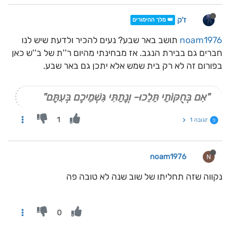
ז'ק
👑 מלך ההימורים
noam1976
תושב באר שבע? נעים להכיר ולדעת שיש לנו
חברים גם בבירת הנגב. אז מבחינתי מהיום ר''ת של ב''ש כאן
בפורום זה לא רק בית שמש אלא יתכן גם באר שבע.
"אִם בְּחֻקּוֹתַי תֵּלֵכוּ- וְנָתַתִּי גִּשְׁמֵיכֶם בְּעִתָּם"
1
תגובה 1
פ
noam1976
N
נקווה שזה תחליתו של שוב שנה לא טובה פה
0