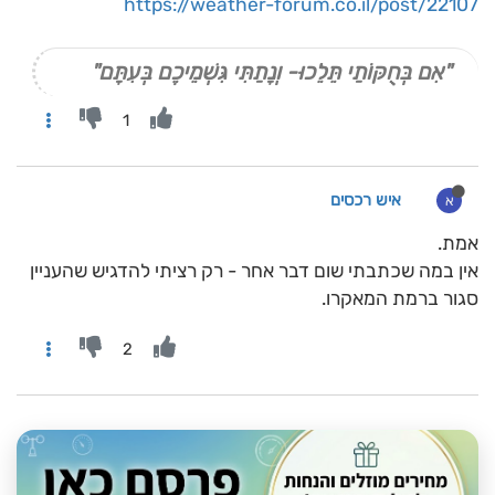
https://weather-forum.co.il/post/22107
"אִם בְּחֻקּוֹתַי תֵּלֵכוּ- וְנָתַתִּי גִּשְׁמֵיכֶם בְּעִתָּם"
1
איש רכסים
א
אמת.
אין במה שכתבתי שום דבר אחר - רק רציתי להדגיש שהעניין
סגור ברמת המאקרו.
2