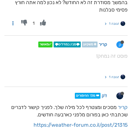
בהמשך מסודרת זה לא החודש? לא נכון למה אתה חורץ
פסימי סבלנות
1
תגובה 1
קריר
ק
❄️ משקיען
🌩️מבין במודלים🌩️
✅מאושר
פוסט זה נמחק!
תגובה 1
ז'ק
👑 מלך ההימורים
קריר
מסכים ומצטרף לכל מילה שלך. לפניך קישור לדברים
שכתבתי כאן בפורום מלפני כארבעה חודשים.
https://weather-forum.co.il/post/21315