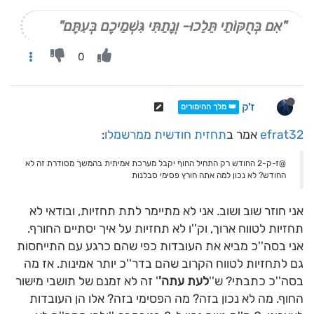
"אִם בְּחֻקּוֹתַי תֵּלֵכוּ- וְנָתַתִּי גִּשְׁמֵיכֶם בְּעִתָּם"
0
ז'ק
👑 מלך ההימורים
efrat32
אמר ב
תחזית חודשית ממרשמלו
:
@ז-ק-2 החודש רק התחיל החוף יקבל מערכת אמיתית בהמשך מסודרת זה לא
החודש? לא נכון למה אתה חורץ פסימי סבלנות
אני חוזר שוב ושוב. אני לא מתיימר לתת תחזיות, ובודאי לא
תחזיות לטווח ארוך, וק''ו לא תחזיות על איך יסתיים החורף.
אני בסה''כ מביא את העובדות כפי שהם כרגע עם התייחסות
גם לתחזיות לטווח הקרוב שהם בדר''כ יותר אמינות. אז מה
בסה''כ כתבתי? ש''
לעת עתה'
' זה לא זמנם של תושבי מישור
החוף. מה לא נכון בזה? מה הפסימי בזה? אלו הן העובדות