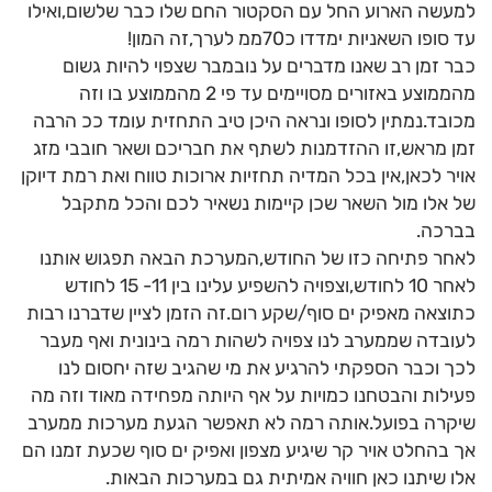
למעשה הארוע החל עם הסקטור החם שלו כבר שלשום,ואילו
עד סופו השאניות ימדדו כ70ממ לערך,זה המון!
כבר זמן רב שאנו מדברים על נובמבר שצפוי להיות גשום
מהממוצע באזורים מסויימים עד פי 2 מהממוצע בו וזה
מכובד.נמתין לסופו ונראה היכן טיב התחזית עומד ככ הרבה
זמן מראש,זו ההזדמנות לשתף את חבריכם ושאר חובבי מזג
אויר לכאן,אין בכל המדיה תחזיות ארוכות טווח ואת רמת דיוקן
של אלו מול השאר שכן קיימות נשאיר לכם והכל מתקבל
בברכה.
לאחר פתיחה כזו של החודש,המערכת הבאה תפגוש אותנו
לאחר 10 לחודש,וצפויה להשפיע עלינו בין 11- 15 לחודש
כתוצאה מאפיק ים סוף/שקע רום.זה הזמן לציין שדברנו רבות
לעובדה שממערב לנו צפויה לשהות רמה בינונית ואף מעבר
לכך וכבר הספקתי להרגיע את מי שהגיב שזה יחסום לנו
פעילות והבטחנו כמויות על אף היותה מפחידה מאוד וזה מה
שיקרה בפועל.אותה רמה לא תאפשר הגעת מערכות ממערב
אך בהחלט אויר קר שיגיע מצפון ואפיק ים סוף שכעת זמנו הם
אלו שיתנו כאן חוויה אמיתית גם במערכות הבאות.