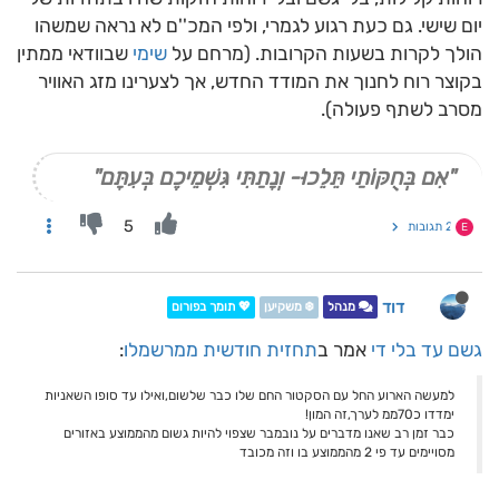
יום שישי. גם כעת רגוע לגמרי, ולפי המכ''ם לא נראה שמשהו
הולך לקרות בשעות הקרובות. (מרחם על
שימי
שבוודאי ממתין
בקוצר רוח לחנוך את המודד החדש, אך לצערינו מזג האוויר
מסרב לשתף פעולה).
"אִם בְּחֻקּוֹתַי תֵּלֵכוּ- וְנָתַתִּי גִּשְׁמֵיכֶם בְּעִתָּם"
5
2 תגובות
E
דוד
מנהל
❄️ משקיען
💖 תומך בפורום
גשם עד בלי די
אמר ב
תחזית חודשית ממרשמלו
:
למעשה הארוע החל עם הסקטור החם שלו כבר שלשום,ואילו עד סופו השאניות
ימדדו כ70ממ לערך,זה המון!
כבר זמן רב שאנו מדברים על נובמבר שצפוי להיות גשום מהממוצע באזורים
מסויימים עד פי 2 מהממוצע בו וזה מכובד