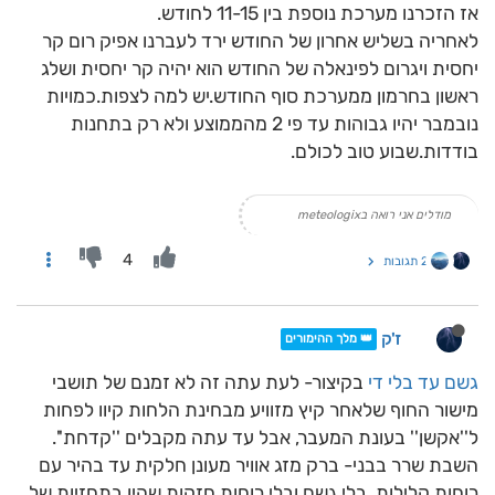
אז הזכרנו מערכת נוספת בין 11-15 לחודש.
לאחריה בשליש אחרון של החודש ירד לעברנו אפיק רום קר
יחסית ויגרום לפינאלה של החודש הוא יהיה קר יחסית ושלג
ראשון בחרמון ממערכת סוף החודש.יש למה לצפות.כמויות
נובמבר יהיו גבוהות עד פי 2 מהממוצע ולא רק בתחנות
בודדות.שבוע טוב לכולם.
מודלים אני רואה בmeteologix
4
2 תגובות
ז'ק
👑 מלך ההימורים
גשם עד בלי די
בקיצור- לעת עתה זה לא זמנם של תושבי
מישור החוף שלאחר קיץ מזוויע מבחינת הלחות קיוו לפחות
ל''אקשן'' בעונת המעבר, אבל עד עתה מקבלים ''קדחת''.
השבת שרר בבני- ברק מזג אוויר מעונן חלקית עד בהיר עם
רוחות קלילות, בלי גשם ובלי רוחות חזקות שהיו בתחזיות של