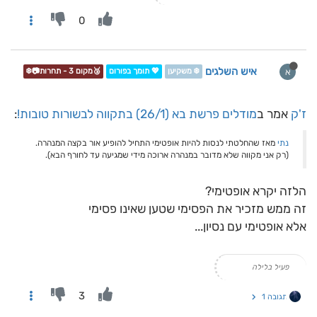
0
איש השלגים
א
❄️ משקיען
💖 תומך בפורום
🥉מקום 3 - תחרות📷❄️
ז'ק
אמר ב
מודלים פרשת בא (26/1) בתקווה לבשורות טובות!
:
נתי
מאז שהחלטתי לנסות להיות אופטימי התחיל להופיע אור בקצה המנהרה.
(רק אני מקווה שלא מדובר במנהרה ארוכה מידי שמגיעה עד לחורף הבא).
הלזה יקרא אופטימי?
זה ממש מזכיר את הפסימי שטען שאינו פסימי
אלא אופטימי עם נסיון...
פעיל בלילה
3
תגובה 1