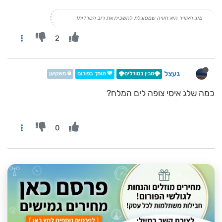
מזג האוויר היא חוויה שמסוגלת להשכיח את רוב הטרדות!
2
געצל
🌩️מבין במודלים🌩️
💖 תומך בפורום
❄️ משקיען
כמה שלג איסי צופה לים המלח?
0