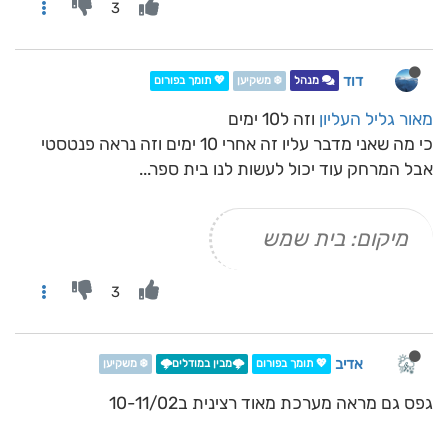
3
דוד
מנהל
❄️ משקיען
💖 תומך בפורום
מאור גליל העליון
וזה ל10 ימים
כי מה שאני מדבר עליו זה אחרי 10 ימים וזה נראה פנטסטי
אבל המרחק עוד יכול לעשות לנו בית ספר...
מיקום: בית שמש
3
אדיב
💖 תומך בפורום
🌩️מבין במודלים🌩️
❄️ משקיען
גפס גם מראה מערכת מאוד רצינית ב10-11/02