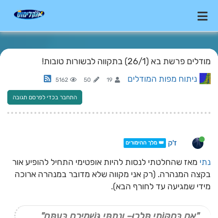
מודלים פרשת בא (26/1) בתקווה לבשורות טובות!
ניתוח מפות המודלים
5162
50
19
התחבר בכדי לפרסם תגובה
ז'ק
👑 מלך ההימורים
נתי
מאז שהחלטתי לנסות להיות אופטימי התחיל להופיע אור
בקצה המנהרה. (רק אני מקווה שלא מדובר במנהרה ארוכה
מידי שמגיעה עד לחורף הבא).
"אִם בְּחֻקּוֹתַי תֵּלֵכוּ- וְנָתַתִּי גִּשְׁמֵיכֶם בְּעִתָּם"