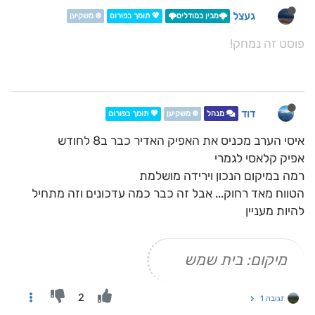
געצל
🌩️מבין במודלים🌩️
💖 תומך בפורום
❄️ משקיען
פוסט זה נמחק!
דוד
מנהל
❄️ משקיען
💖 תומך בפורום
איסי הערב מכניס את האפיק האדיר כבר ב8 לחודש
אפיק קלאסי לגמרי
רמה במיקום הנכון וירידה מושלמת
הטווח מאד רחוק... אבל זה כבר כמה עדכונים וזה מתחיל
להיות מעניין
מיקום: בית שמש
2
תגובה 1