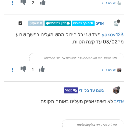
2
תגובה 1
אדיב
💖 תומך בפורום
🌩️מבין במודלים🌩️
❄️ משקיען
yakov123
מצד שני כל הירוק ממש מעלינו במשך שבוע
מה03/02 עד קצה הטווח.
מזג האוויר היא חוויה שמסוגלת להשכיח את רוב הטרדות!
1
תגובה 1
גשם עד בלי די
מנהל
אדיב
לא ראיתי אפיק מעלינו באותה תקופה
מודלים אני רואה בmeteologix