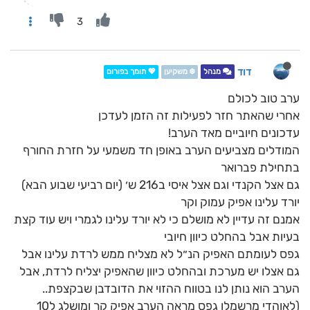
3
דוד
מנהל
❄️ משקיען
💖 תומך בפורום
ערב טוב לכולם
אחרי שהאתר חזר לפעילות זה הזמן לעדכן
עדכונים חיוביים מאד הערב!
המודלים מצביעים הערב באופן חד משמעי על חזרת החורף
בתחילת פברואר
גם אצל הקנדי וגם אצל איסי ב216 ש׳ (יום רביעי שבוע הבא)
יורד עלינו אפיק עמוק וקר
אמנם זה עדיין לא מושלם כי לא יורד עלינו לגמרי ויש עוד קצת
בעיות אבל בהחלט כיוון חיובי
גפס לעומתם האפיק הנ״ל לא מצליח ממש לרדת עלינו אבל
גם אצלו יש מערכת ובהחלט כיוון שהאפיק יצליח לרדת, אבל
הערב הוא נותן לנו בטווח ההזוי את הדובדבן שבקצפת..
(לאוהדי מרשמלו גפס מראה הערב אפיק קר ומושלג ל10