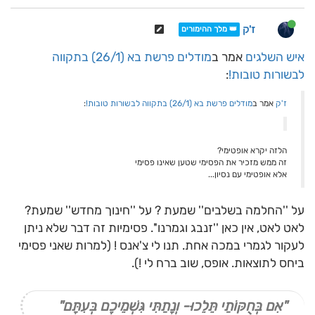
ז'ק
👑 מלך ההימורים
איש השלגים
אמר ב
מודלים פרשת בא (26/1) בתקווה
לבשורות טובות!
:
ז'ק
אמר ב
מודלים פרשת בא (26/1) בתקווה לבשורות טובות!
:
הלזה יקרא אופטימי?
זה ממש מזכיר את הפסימי שטען שאינו פסימי
אלא אופטימי עם נסיון...
על ''החלמה בשלבים'' שמעת ? על ''חינוך מחדש'' שמעת?
לאט לאט, אין כאן ''זנבג וגמרנו''. פסימיות זה דבר שלא ניתן
לעקור לגמרי במכה אחת. תנו לי צ'אנס ! (למרות שאני פסימי
ביחס לתוצאות. אופס, שוב ברח לי !).
"אִם בְּחֻקּוֹתַי תֵּלֵכוּ- וְנָתַתִּי גִּשְׁמֵיכֶם בְּעִתָּם"