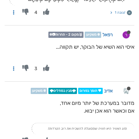
4
תגובה 1
א
רפאל
ר
❄️ משקיען
🥈מקום 2 - תחרות📷❄️
איסי הוא השיא של הבוקר, יש תקווה...
3
אדיב
💖 תומך בפורום
🌩️מבין במודלים🌩️
❄️ משקיען
מדובר במערכת של יותר מיום אחד,
אם וכאשר הוא אכן יבוא.
מזג האוויר היא חוויה שמסוגלת להשכיח את רוב הטרדות!