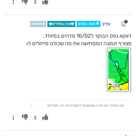
3
אדיב
💖 תומך בפורום
🌩️מבין במודלים🌩️
❄️ משקיען
דווקא גפס הבוקר ל10/02 מדהים במיוחד,
מצורף תמונה הממחישה את מה שכולנו מייחלים לו:
מזג האוויר היא חוויה שמסוגלת להשכיח את רוב הטרדות!
3