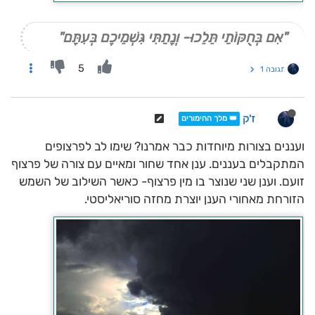
"אִם בְּחֻקּוֹתַי תֵּלֵכוּ- וְנָתַתִּי גִּשְׁמֵיכֶם בְּעִתָּם"
5
תגובה 1
ז'ק
👑 מלך ההימורים
ועננים בצורות מיוחדות כבר אמרנו? שימו לב לפרצופים
המתקבלים בעננים. ענן אחד שחור ומאיים עם צורה של פרצוף
זועם. וענן שני שנוצר בו מין פרצוף- כאשר השילוב של השמש
הזורחת מאחורי הענן יוצרת מחזה סוריאליסטי.