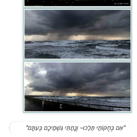
"אִם בְּחֻקּוֹתַי תֵּלֵכוּ- וְנָתַתִּי גִּשְׁמֵיכֶם בְּעִתָּם"