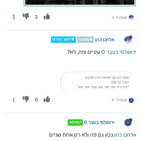
2
תגובה 1
אלחנן כהן
❄️ משקיען
💖 תומך בפורום
ירושלמי בעבר 0
עיניים ופה, לא?
אשריכם עם ישראל תהיו חזקים
חורף בריא!!!
"ויהיה לי עוד יותר טוב ועוד יותר טוב"
0
תגובה 1
י
ירושלמי בעבר 0
י
✅מאושר
אלחנן כהן
נכון גם פה ולא רק אחת שניים