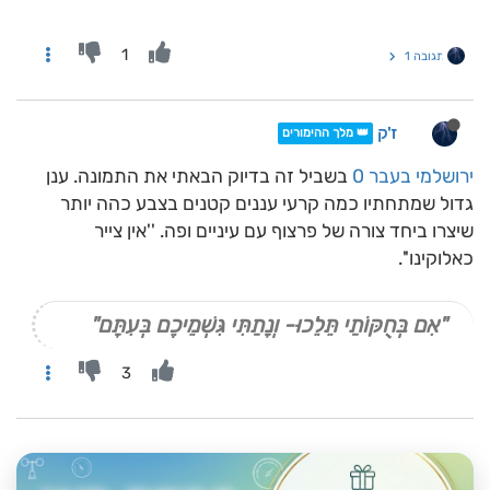
1
תגובה 1
ז'ק
👑 מלך ההימורים
ירושלמי בעבר 0
בשביל זה בדיוק הבאתי את התמונה. ענן
גדול שמתחתיו כמה קרעי עננים קטנים בצבע כהה יותר
שיצרו ביחד צורה של פרצוף עם עיניים ופה. ''אין צייר
כאלוקינו''.
"אִם בְּחֻקּוֹתַי תֵּלֵכוּ- וְנָתַתִּי גִּשְׁמֵיכֶם בְּעִתָּם"
3