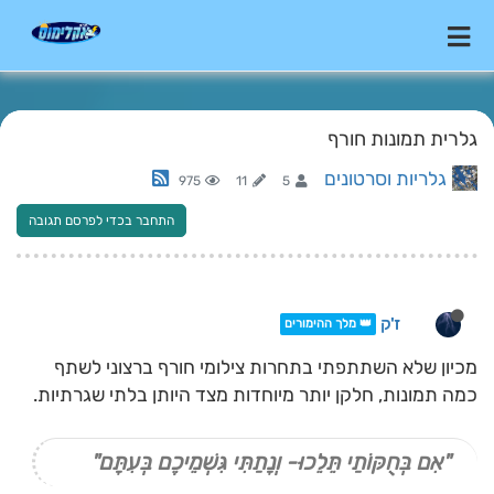
גלרית תמונות חורף
גלריות וסרטונים
975
11
5
התחבר בכדי לפרסם תגובה
ז'ק
👑 מלך ההימורים
מכיון שלא השתתפתי בתחרות צילומי חורף ברצוני לשתף
כמה תמונות, חלקן יותר מיוחדות מצד היותן בלתי שגרתיות.
"אִם בְּחֻקּוֹתַי תֵּלֵכוּ- וְנָתַתִּי גִּשְׁמֵיכֶם בְּעִתָּם"