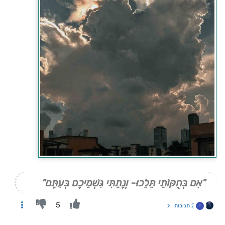
"אִם בְּחֻקּוֹתַי תֵּלֵכוּ- וְנָתַתִּי גִּשְׁמֵיכֶם בְּעִתָּם"
5
2 תגובות
י