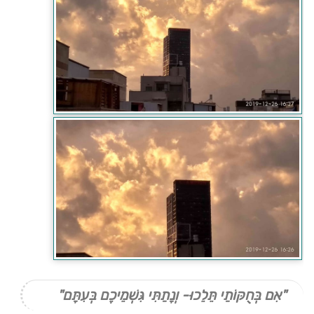
"אִם בְּחֻקּוֹתַי תֵּלֵכוּ- וְנָתַתִּי גִּשְׁמֵיכֶם בְּעִתָּם"