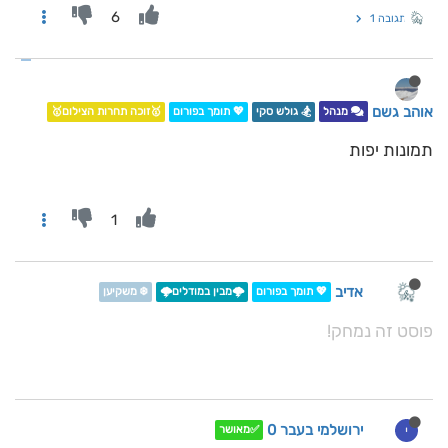
6
תגובה 1
אוהב גשם
מנהל
🏂 גולש סקי
💖 תומך בפורום
🥇זוכה תחרות הצילום🥇
תמונות יפות
1
אדיב
💖 תומך בפורום
🌩️מבין במודלים🌩️
❄️ משקיען
פוסט זה נמחק!
ירושלמי בעבר 0
י
✅מאושר