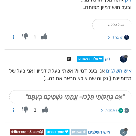
ובעל חוש דמיון מפותח..
פעיל בלילה
1
תגובה 1
ז'ק
👑 מלך ההימורים
איש השלגים
אני בעל דמיון? אשתי בעלת דמיון ! אני בעל של
מדומיינת ( נקווה שהיא לא תראה את זה...)
"אִם בְּחֻקּוֹתַי תֵּלֵכוּ- וְנָתַתִּי גִּשְׁמֵיכֶם בְּעִתָּם"
3
2 תגובות
א
ס
איש השלגים
א
❄️ משקיען
💖 תומך בפורום
🥉מקום 3 - תחרות📷❄️