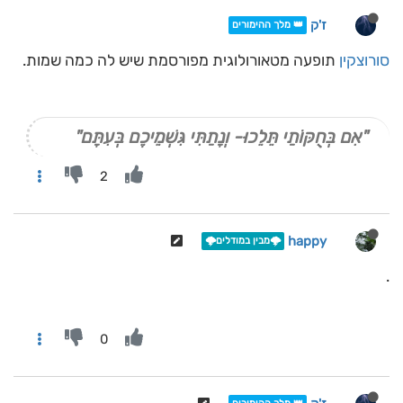
ז'ק
👑 מלך ההימורים
סורוצקין
תופעה מטאורולוגית מפורסמת שיש לה כמה שמות.
"אִם בְּחֻקּוֹתַי תֵּלֵכוּ- וְנָתַתִּי גִּשְׁמֵיכֶם בְּעִתָּם"
2
happy
🌩️מבין במודלים🌩️
.
0