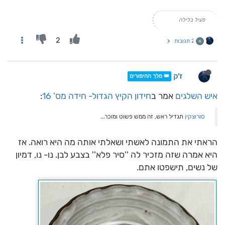
פעיל בלילה
2
2 תגובות
א
ז'ק
👑 מלך ההימורים
איש השלגים
אמר ב
חידון הקיץ הגדול- חידה מס' 16
:
סורוצקין
תגדיל ראש, זה ממש פשוט ומוכר...
הראתי את התמונה לאשתי ושאלתי אותה מה היא רואה. אז
היא אמרה שזה מזכיר לה ''סיר פלא'' בצבע לבן. נו- נו, דמיון
של נשים, תישפטו אתם.