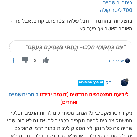
ביתר ירושמיים
700 ליטר קולה
בהצלחה ובהתמדה. חבל שלא הצטרפתם קודם, אבל עדיף
מאוחר מאשר אף פעם לא.
"אִם בְּחֻקּוֹתַי תֵּלֵכוּ- וְנָתַתִּי גִּשְׁמֵיכֶם בְּעִתָּם"
2
תגובה 1
ז'ק
👑 מלך ההימורים
לידיעת המצטרפים החדשים (דוגמת ידידנו
ביתר ירושמיים
ואחרים)
ניקוד רטרואקטיבית? אנחנו משתדלים להיות הוגנים, וכללי
המשחק צריכים להיות תקפים כלפי כולם. אז זה לא הוגן שמי
שהיה פה כל הזמן ולא הספיק לענות בתוך הזמן שהוקצב
יקבל ניקוד חלקי בלבד, או שלא יקבל ניקוד כלל במידה ולא