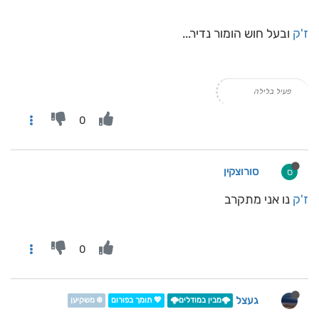
ז'ק
ובעל חוש הומור נדיר...
פעיל בלילה
0
סורוצקין
ס
ז'ק
נו אני מתקרב
0
געצל
🌩️מבין במודלים🌩️
💖 תומך בפורום
❄️ משקיען