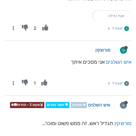
פעיל בלילה
2
תגובה 1
ס
סורוצקין
ס
איש השלגים
אני מסכים איתך
1
תגובה 1
א
איש השלגים
א
❄️ משקיען
💖 תומך בפורום
🥉מקום 3 - תחרות📷❄️
סורוצקין
תגדיל ראש, זה ממש פשוט ומוכר...