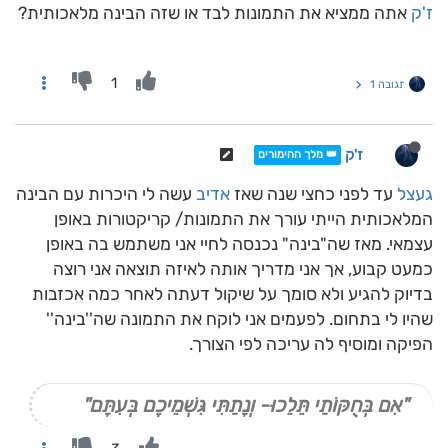
ז'ק
אתה ממציא את התמונות לבד או שזה הבינה מלאכותית?
1
תגובה 1
ז'ק
👑 מלך ההימורים
געצל
עד לפני כחצי שנה שאז
אדיב
עשה לי היכרות עם הבינה
המלאכותית הייתי עורך את התמונות/ קריקטורות באופן
עצמאי. מאז שה"בינה" נכנסה לחיי אני משתמש בה באופן
כמעט קבוע, אך אני מדריך אותה לאיזה תוצאה אני רוצה
בדיוק להגיע ולא סומך על שיקול דעתה לאחר כמה אכזבות
שהיו לי בתחום. לפעמים אני לוקח את התמונה שה''בינה''
הפיקה ומוסיף לה עריכה לפי הצורך.
"אִם בְּחֻקּוֹתַי תֵּלֵכוּ- וְנָתַתִּי גִּשְׁמֵיכֶם בְּעִתָּם"