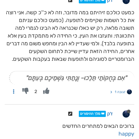
ז'ק
👑 מלך ההימורים
כמעט כולכם זיהיתם במה מדובר, וזה לא כ''כ קשה. אני רוצה
את כל השמות שקיימים לתופעה. (כמעט כולכם עניתם
תשובה מלאה, רק יש כאלו שכנראה לא הבינו לגמרי למה
התכוונתי. ותעזבו את העין, כי החידה לא מתמקדת בעין אלא
בתופעה בלבד). ולמי שעדיין לא הבין ומחפש משום מה דברים
אחרים, החידה הזאת עדיין שייכת לתחום השקעים
הברומטריים לסוגיהם ולתופעות שבאות בעקבות השקעים.
"אִם בְּחֻקּוֹתַי תֵּלֵכוּ- וְנָתַתִּי גִּשְׁמֵיכֶם בְּעִתָּם"
2
תגובה 1
ז'ק
👑 מלך ההימורים
ברוכים הבאים למתחרים החדשים
happy