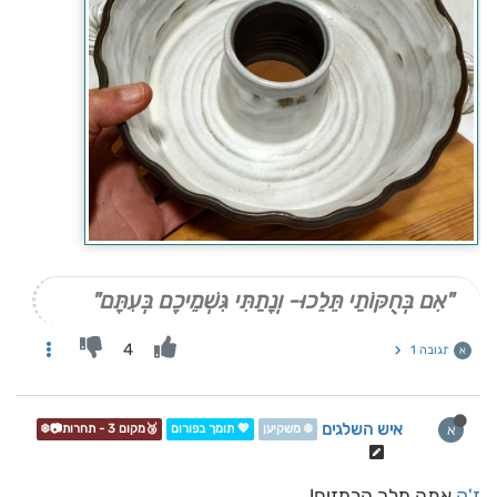
"אִם בְּחֻקּוֹתַי תֵּלֵכוּ- וְנָתַתִּי גִּשְׁמֵיכֶם בְּעִתָּם"
4
תגובה 1
א
איש השלגים
א
❄️ משקיען
💖 תומך בפורום
🥉מקום 3 - תחרות📷❄️
ז'ק
אתה מלך הרמזים!...