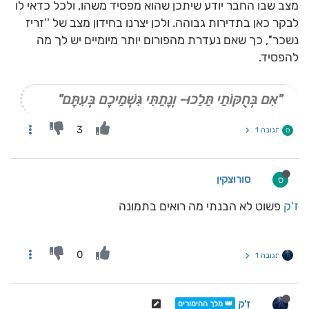
מצב שבו החבר יודע שיתכן שהוא מפסיד משהו, ולכל כדאי לו
לבקר כאן בתדירות גבוהה. ולכן יצרנו בחידון מצב של ''זריז
נשכר'', כך שאם נעדרת מהפורום יותר מיומיים יש לך מה
להפסיד.
"אִם בְּחֻקּוֹתַי תֵּלֵכוּ- וְנָתַתִּי גִּשְׁמֵיכֶם בְּעִתָּם"
3
תגובה 1
ס
סורוצקין
ס
ז'ק
פשוט לא הבנתי מה רואים בתמונה
0
תגובה 1
ז'ק
👑 מלך ההימורים