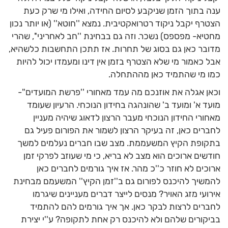
ענה בתוך הזמן שניקבע לסיום החידה, ואילו מי שרק כעת
הצטרף יקבל ניקוד רטרואקטיבית. נמצא ''חוטא'' (או יותר נכון
מחטיא- מפספס) נשכר. וזה גם בבחינת ''חב לאחריני'', שהרי
מדובר כאן גם בסוג של תחרות. אז תתכן התחשבות כלשהיא,
אבל כאמור מי שלא הצטרף בזמן אין דינו ומעמדו יכול להיות
כמו מי שהתמיד כאן מההתחלה.
וכאן אגלה את אוזנכם מה עמד מאחורי ''פרשת המועדים''-
מועד א' ומועד ב' שהונהגה בחידון הנוכחי. הרעיון שעומד
מאחורי החידון הנוכחי מעבר הרצון לדאוג שיהיה מעניין
לחברים כאן, זה בעיקר הרצון לשמור את הפורום פעיל גם
בתקופת הקיץ המשעממת. מצב שבו חברים נעלמים למשך
חודשים ארוכים הוא מצב לא בריא, כי מי שעוזב לפרקי זמן
ארוכים לא חוזר כ''כ מהר. אז איך גורמים לחברים כאן
להמשיך להיכנס לפורום גם ב''זמן הקיץ'' המשעמם מבחינת
אירועי מזג האויר? מנסים לייצר דברים מעניינים שיגרמו
לחברים לרצות לבקר כאן. אך איך גורמים להם להתמיד
בביקורים שלהם ולא להיכנס רק אחת לתקופה? ע''י יצירת