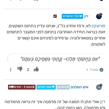
ז'ק
👑 מלך ההימורים
סורוצקין
לא, ורמז אחרון בל''נ, אנחנו עדיין בתחום השקעים.
זאת כנראה החידה האחרונה בתחום לפני המעבר לתחומים
אחרים במטאורולוגיה. ערפילים למיניהם אינם קשורים
לשקעים.
"אִם בְּחֻקּוֹתַי תֵּלֵכוּ- וְנָתַתִּי גִּשְׁמֵיכֶם בְּעִתָּם"
2
תגובה 1
א
איש השלגים
א
❄️ משקיען
💖 תומך בפורום
🥉מקום 3 - תחרות📷❄️
ז'ק
אולי תתן לו תמונה של זה מלמטה איך זה נראה מהאדמה
ולא מלמעלה. הוא בטוח יזהה...