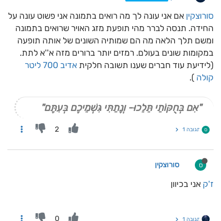
סורוצקין
אם אני עונה לך מה רואים בתמונה אני פשוט עונה על
החידה. תנסה לברר מהי תופעת מזג האויר שרואים בתמונה
ומשם תלך הלאה מה הם שמותיה השונים של אותה תופעה
במקומות שונים בעולם. רמזים יותר ברורים מזה א''א לתת.
(לידיעת עוד חברים שענו תשובה חלקית
אדיב
700 ליטר
קולה
).
"אִם בְּחֻקּוֹתַי תֵּלֵכוּ- וְנָתַתִּי גִּשְׁמֵיכֶם בְּעִתָּם"
2
תגובה 1
ס
סורוצקין
ס
ז'ק
אני בכיוון
0
תגובה 1