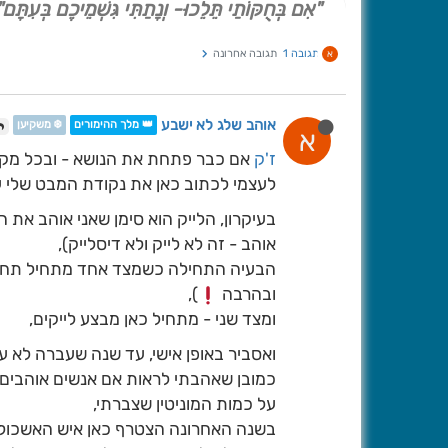
"אִם בְּחֻקּוֹתַי תֵּלֵכוּ- וְנָתַתִּי גִּשְׁמֵיכֶם בְּעִתָּם"
תגובה 1
תגובה אחרונה
א
אוהב שלג לא ישבע
👑 מלך ההימורים
❄️ משקיען
א
ז'ק
אם כבר פתחת את הנושא - ובכל מקר
לעצמי לכתוב כאן את נקודת המבט שלי על
בעיקרון, הלייק הוא סימן שאני אוהב את 
אוהב - זה לא לייק ולא דיסלייק),
הבעיה התחילה כשמצד אחד מתחיל תחרות 
ובהרבה
),
ומצד שני - מתחיל כאן מבצע לייקים,
ואסביר באופן אישי, עד שנה שעברה לא עני
כמובן שאהבתי לראות אם אנשים אוהבים 
על כמות המוניטין שצברתי,
בשנה האחרונה הצטרף כאן איש האשכול