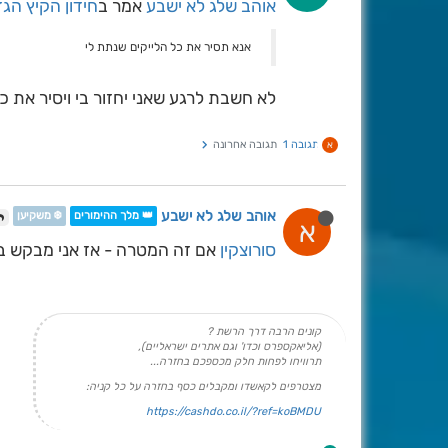
אוהב שלג לא ישבע
אמר ב
חידון הקיץ הגדו
אנא תסיר את כל הלייקים שנתת לי
לא חשבת לרגע שאני יחזור בי ויסיר את כ
תגובה 1
תגובה אחרונה
א
אוהב שלג לא ישבע
👑 מלך ההימורים
❄️ משקיען
א
סורוצקין
אם זה המטרה - אז אני מבקש בר
קונים הרבה דרך הרשת ?
(אליאקספרס וכדו' וגם אתרים ישראליים),
תרוויחו לפחות חלק מכספכם בחזרה...
מצטרפים לקאשדו ומקבלים כסף בחזרה על כל קניה:
https://cashdo.co.il/?ref=koBMDU