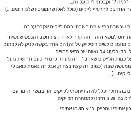
מה ?" וקבלתי לייק על זה....
אחד גם להרעיף לייקים (כולל לאלו שהמוניטין שלנו דומים....)
ות שכשכתבתי אותם חשבתי כמה לייקים אקבל על זה....
יחס לנושא הזה - וזה קרה לאחר קצת חשבון הנפש שעשיתי,
כם מוזמנים לשים דיסלייק על זה) הם אחד בקשה לניק לא לכתוב
כדי ללעוג על גאווה של חזאי מסויים,
אלו חשבתי על כמות הלייקים שאקבל - זה מעורר לי מדי-פעם תחושת גועל
ממעשה שבת (כמובן זה קצת בצחוק, אבל זה באמת כואב לי
קים....),
ום בהתחלה כלל לא התייחסתי ללייקים, אך במשך הזמן ועם
יק גם, ושוב חזרנו למסחרת הלייקים,
ן אמיתי שהלייק יבטא משהו אמיתי