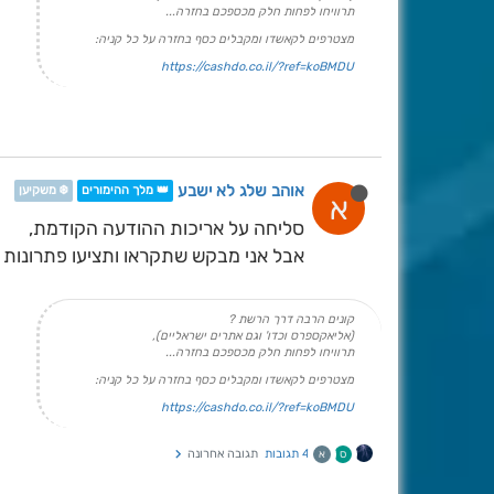
תרוויחו לפחות חלק מכספכם בחזרה...
מצטרפים לקאשדו ומקבלים כסף בחזרה על כל קניה:
https://cashdo.co.il/?ref=koBMDU
אוהב שלג לא ישבע
👑 מלך ההימורים
❄️ משקיען
א
סליחה על אריכות ההודעה הקודמת,
אבל אני מבקש שתקראו ותציעו פתרונות 
קונים הרבה דרך הרשת ?
(אליאקספרס וכדו' וגם אתרים ישראליים),
תרוויחו לפחות חלק מכספכם בחזרה...
מצטרפים לקאשדו ומקבלים כסף בחזרה על כל קניה:
https://cashdo.co.il/?ref=koBMDU
4 תגובות
תגובה אחרונה
ס
א