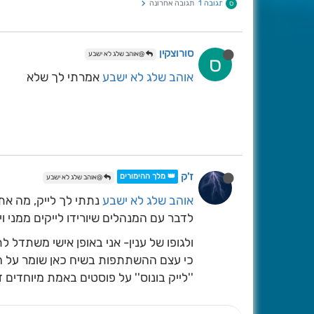
תגובה 1
תגובה אחרונה
ס
סורוצקין
@אוהב שלג לא ישבע
ס
אוהב שלג לא ישבע
אמרתי לך שלא
ז'ק
👑 מלך ההימורים
@אוהב שלג לא ישבע
אוהב שלג לא ישבע
נתתי לך לייק, מה אתה
לדבר עם המנהלים שיורידו לייקים ממני ויע
ולגופו של ענין- אני באופן אישי משתדל ל
כי עצם ההשתתפות בשיח כאן שומר על הפורו
''לייק בונוס'' על פוסטים באמת מיוחדים ז