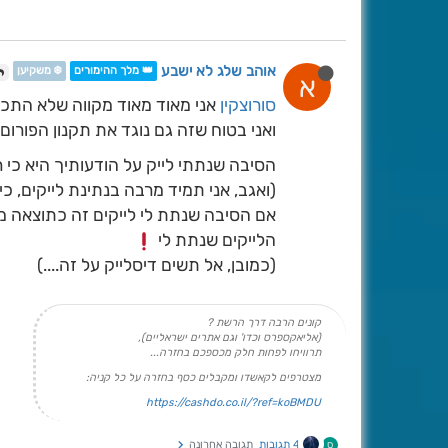
אוהב שלג לא ישבע
👑 מלך ההימורים
❄️ משקיען
א
סורוצקין
אני מאוד מאוד מקווה שלא התכוונ
ואני בטוח שזה גם נוגד את תקנון הפורום,
הסיבה שנתתי לייק על הודעותיך היא כי 
(ואגב, אני תמיד מרבה בנתינת לייקים, כ
אם הסיבה שנתת לי לייקים זה כתוצאה מ
הלייקים שנתת לי
(כמובן, אל תשים דיסלייק על זה....)
קונים הרבה דרך הרשת ?
(אליאקספרס וכדו' וגם אתרים ישראליים),
תרוויחו לפחות חלק מכספכם בחזרה...
מצטרפים לקאשדו ומקבלים כסף בחזרה על כל קניה:
https://cashdo.co.il/?ref=koBMDU
4 תגובות
תגובה אחרונה
ס