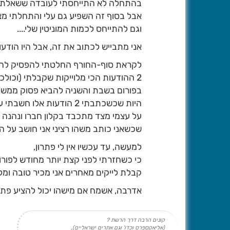
בהתחלה לא התייחסתי לעובדה ששאלתי "ל
אבל בסוף זה השפיע גם עלי והתחלתי מצד 
וגם להתייחס לכמות המוניטין שלי....
אני מתבייש לכתוב את זה, אבל היו הודע
לקראת סוף-החורף החלטתי להפסיק להתי
2 ההודעות הכי מלוייקות שקבלתי (וכול
בפורום בשבת והשניה להביא פסוק ממשלי 
היות שכשכתבתי 2 הודעות 
על עצמי מצד מתכבד בקלון חברו ונהנה 
שכשאני כותב משהו רציני אני חושב על הליי
למעשה, עד עכשיו אין לי פתרון,
כי כשחזרתי לפני קצת יותר מחודש לפור
קבלת לייקים מאחרים אני מכיר טובה ומלי
אדרבה, אשמח אם מישהו יכול להציע פתרו
קונים הרבה דרך הרשת ?
(אליאקספרס וכדו' וגם אתרים ישראליים),