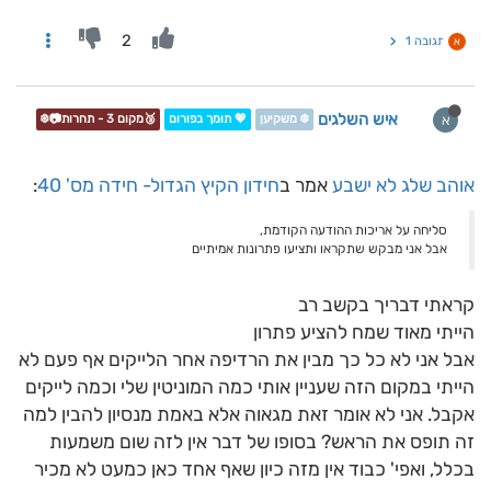
2
תגובה 1
א
איש השלגים
א
❄️ משקיען
💖 תומך בפורום
🥉מקום 3 - תחרות📷❄️
אוהב שלג לא ישבע
אמר ב
חידון הקיץ הגדול- חידה מס' 40
:
סליחה על אריכות ההודעה הקודמת,
אבל אני מבקש שתקראו ותציעו פתרונות אמיתיים
קראתי דבריך בקשב רב
הייתי מאוד שמח להציע פתרון
אבל אני לא כל כך מבין את הרדיפה אחר הלייקים אף פעם לא
הייתי במקום הזה שעניין אותי כמה המוניטין שלי וכמה לייקים
אקבל. אני לא אומר זאת מגאוה אלא באמת מנסיון להבין למה
זה תופס את הראש? בסופו של דבר אין לזה שום משמעות
בכלל, ואפי' כבוד אין מזה כיון שאף אחד כאן כמעט לא מכיר