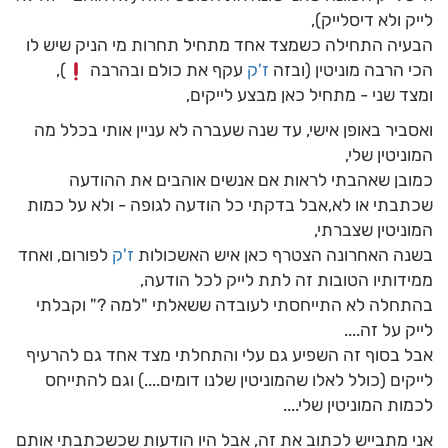
לייק ולא דיסלייק),
הבעיה התחילה כשמצד אחד מתחיל תחרות מי הניק שיש לו
הכי הרבה מוניטין (ובזה
ז'ק
עקף את כולם ובהרבה
),
ומצד שני - מתחיל כאן מבצע לייקים,
ואסביר באופן אישי, עד שנה שעברה לא עניין אותי בכלל מה
המוניטין שלי,
כמובן שאהבתי לראות אם אנשים אוהבים את ההודעה
שכתבתי או לא,אבל בדקתי כל הודעה לגופה - ולא על כמות
המוניטין שצברתי,
בשנה האחרונה הצטרף כאן איש האשכולות
ז'ק
לפורום, ואחד
ממידותיו הטובות זה לתת לייק לכל הודעה,
בהתחלה לא התייחסתי לעובדה ששאלתי "למה ?" וקבלתי
לייק על זה....
אבל בסוף זה השפיע גם עלי והתחלתי מצד אחד גם להרעיף
לייקים (כולל לאלו שהמוניטין שלנו דומים....) וגם להתייחס
לכמות המוניטין שלי....
אני מתבייש לכתוב את זה, אבל היו הודעות שכשכתבתי אותם