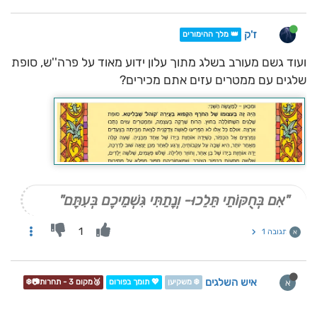
ז'ק
👑 מלך ההימורים
ועוד גשם מעורב בשלג מתוך עלון ידוע מאוד על פרה''ש, סופת
שלגים עם ממטרים עזים אתם מכירים?
"אִם בְּחֻקּוֹתַי תֵּלֵכוּ- וְנָתַתִּי גִּשְׁמֵיכֶם בְּעִתָּם"
1
תגובה 1
א
איש השלגים
א
❄️ משקיען
💖 תומך בפורום
🥉מקום 3 - תחרות📷❄️