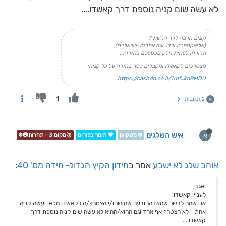
לא עשה שום קניה נוספת דרך קאשדו....
קונים הרבה דרך הרשת ?
(אליאקספרס וכדו' וגם אתרים ישראליים),
תרוויחו לפחות חלק מכספכם בחזרה...
מצטרפים לקאשדו ומקבלים כסף בחזרה על כל קניה:
https://cashdo.co.il/?ref=koBMDU
1
2 תגובות
א
איש השלגים
א
❄️ משקיען
💖 תומך בפורום
🥉מקום 3 - תחרות📷❄️
אוהב שלג לא ישבע
אמר ב
חידון הקיץ הגדול- חידה מס' 40
:
ואגב,
לעניין קאשדו,
אני שמח לבשר שמאז ההודעה שמישהו/י הצטרפ/ה לקאשדו מכאן ועשה קניה
אחת - לא הצטרף אף אחד וגם ההוא/ההיא לא עשה שום קניה נוספת דרך
קאשדו....