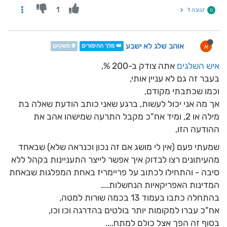
1
תגובה 1
ס
אוהב שלג לא ישבע
א
👑 מלך ההימורים
❄️ משקיען
איש השלגים
אתה צודק ב-200 %,
בעבר זה גם לא עניין אותי,
וכמו שכתבתי מקודם,
אך מה אני יכול לעשות, ברגע שאני כותב הודעת שאלה בת
מילה או 2, ומיד אח"כ מקבל התרעה שמישהו אהב את
ההודעה הזו,
שמעתי פעם (אין לי מושג אם זה נכון וכנראה שלא) שבאחד
מהעיתונים רצו לבדוק איך אפשר לייצר התעניינות בקהל ללא
סיבה - והתחילו לכתוב על פריימריז באחת המפלגות שבאחת
המדינות האפריקאיות הנחשלות....
בהתחלה כתבו בעמוד 13 בכמה שורות למטה,
אח"כ עברו למקומות יותר בולטים בהדרגה וכו וכו,
בסוף זה הפך אצל כולם למתח....