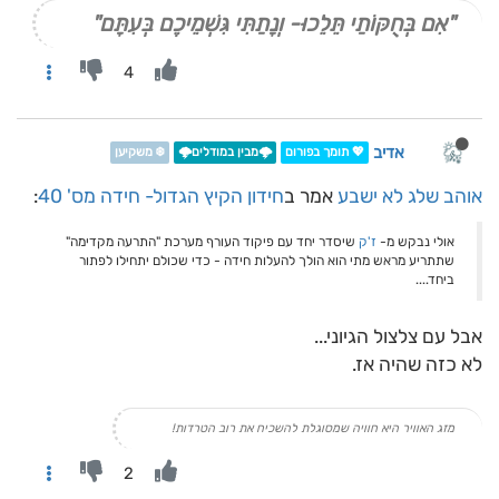
"אִם בְּחֻקּוֹתַי תֵּלֵכוּ- וְנָתַתִּי גִּשְׁמֵיכֶם בְּעִתָּם"
4
אדיב
💖 תומך בפורום
🌩️מבין במודלים🌩️
❄️ משקיען
אוהב שלג לא ישבע
אמר ב
חידון הקיץ הגדול- חידה מס' 40
:
אולי נבקש מ-
ז'ק
שיסדר יחד עם פיקוד העורף מערכת "התרעה מקדימה"
שתתריע מראש מתי הוא הולך להעלות חידה - כדי שכולם יתחילו לפתור
ביחד....
אבל עם צלצול הגיוני...
לא כזה שהיה אז.
מזג האוויר היא חוויה שמסוגלת להשכיח את רוב הטרדות!
2