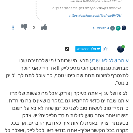
תרוויחו לפחות חלק מכספכם בחזרה...
מצטרפים לקאשדו ומקבלים כסף בחזרה על כל קניה:
https://cashdo.co.il/?ref=koBMDU
2
4 תגובות
ס
א
ז'ק
👑 מלך ההימורים
אוהב שלג לא ישבע
תראו מי שכותב ! מי שלכתיבה שלו
מבחינת סגנון ותוכן הכי מגיע לייק !! אז ידידי, אני הולך
להצטרף לפורום תחת שם כיסוי נוסף, כך אוכל לתת לך ''לייק
בונוס''.
ולגופו של ענין- אתה בעיקרון צודק, אבל מה לעשות שלימדו
אותנו שבחיים כדאי להחמיא גם במקרים שאין סיבה מיוחדת,
כי תמיד טוב לעשות טוב לשני כל זמן שזה לא בא על חשבון
מישהו אחר. אתה טוען לזילות מוסד הלייקים? יש צדק
בטענתך וצריך באמת לראות איך לאזן בין הדברים. אך בכל
מקרה בכל הקשור אליך- אתה בודאי ראוי לכל לייק, ואצלך כל