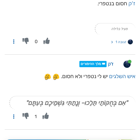
ז'ק
חסום בנטפרי.
פעיל בלילה
0
תגובה 1
ז'ק
👑 מלך ההימורים
איש השלגים
יש לי נטפרי ולא חסום.
"אִם בְּחֻקּוֹתַי תֵּלֵכוּ- וְנָתַתִּי גִּשְׁמֵיכֶם בְּעִתָּם"
1