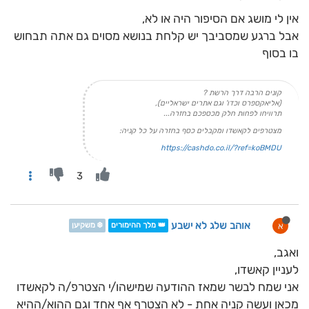
אין לי מושג אם הסיפור היה או לא,
אבל ברגע שמסביבך יש קלחת בנושא מסוים גם אתה תבחוש
בו בסוף
קונים הרבה דרך הרשת ?
(אליאקספרס וכדו' וגם אתרים ישראליים),
תרוויחו לפחות חלק מכספכם בחזרה...
מצטרפים לקאשדו ומקבלים כסף בחזרה על כל קניה:
https://cashdo.co.il/?ref=koBMDU
3
אוהב שלג לא ישבע
א
👑 מלך ההימורים
❄️ משקיען
ואגב,
לעניין קאשדו,
אני שמח לבשר שמאז ההודעה שמישהו/י הצטרפ/ה לקאשדו
מכאן ועשה קניה אחת - לא הצטרף אף אחד וגם ההוא/ההיא