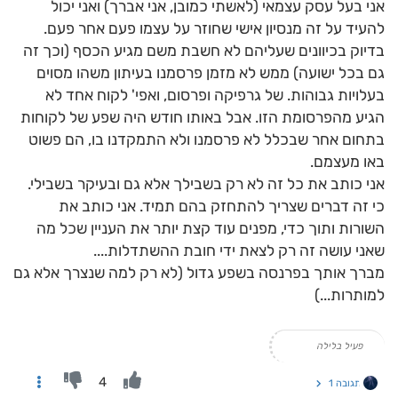
אני בעל עסק עצמאי (לאשתי כמובן, אני אברך) ואני יכול
להעיד על זה מנסיון אישי שחוזר על עצמו פעם אחר פעם.
בדיוק בכיוונים שעליהם לא חשבת משם מגיע הכסף (וכך זה
גם בכל ישועה) ממש לא מזמן פרסמנו בעיתון משהו מסוים
בעלויות גבוהות. של גרפיקה ופרסום, ואפי' לקוח אחד לא
הגיע מהפרסומת הזו. אבל באותו חודש היה שפע של לקוחות
בתחום אחר שבכלל לא פרסמנו ולא התמקדנו בו, הם פשוט
באו מעצמם.
אני כותב את כל זה לא רק בשבילך אלא גם ובעיקר בשבילי.
כי זה דברים שצריך להתחזק בהם תמיד. אני כותב את
השורות ותוך כדי, מפנים עוד קצת יותר את העניין שכל מה
שאני עושה זה רק לצאת ידי חובת ההשתדלות....
מברך אותך בפרנסה בשפע גדול (לא רק למה שנצרך אלא גם
למותרות...)
פעיל בלילה
4
תגובה 1