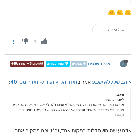
פעיל בלילה
1
איש השלגים
א
❄️ משקיען
💖 תומך בפורום
🥉מקום 3 - תחרות📷❄️
אוהב שלג לא ישבע
אמר ב
חידון הקיץ הגדול- חידה מס' 40
:
ואגב,
לעניין קאשדו,
אני שמח לבשר שמאז ההודעה שמישהו/י הצטרפ/ה לקאשדו מכאן ועשה קניה
אחת - לא הצטרף אף אחד וגם ההוא/ההיא לא עשה שום קניה נוספת דרך
קאשדו....
אדם עושה השתדלות במקום אחד, וה' שולח ממקום אחר...