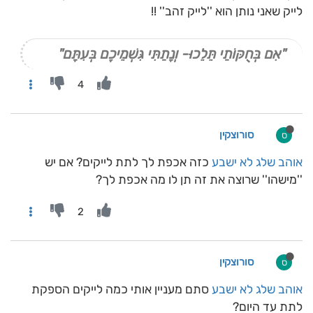
לייק שאני נותן הוא ''לייק זהב'' !!
"אִם בְּחֻקּוֹתַי תֵּלֵכוּ- וְנָתַתִּי גִּשְׁמֵיכֶם בְּעִתָּם"
4
סורוצקין
ס
אוהב שלג לא ישבע
כזה אכפת לך לתת לייקים? אם יש
''מישהו'' שרוצה את זה תן לו מה אכפת לך?
2
סורוצקין
ס
אוהב שלג לא ישבע
סתם מעניין אותי כמה לייקים הספקת
לתת עד היום?