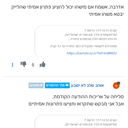
אדרבה, אשמח אם מישהו יכול להציע פתרון אמיתי שהלייק
יבטא משהו אמיתי
קונים הרבה דרך הרשת ?
(אליאקספרס וכדו' וגם אתרים ישראליים),
תרוויחו לפחות חלק מכספכם בחזרה...
מצטרפים לקאשדו ומקבלים כסף בחזרה על כל קניה:
https://cashdo.co.il/?ref=koBMDU
5
אוהב שלג לא ישבע
א
👑 מלך ההימורים
❄️ משקיען
סליחה על אריכות ההודעה הקודמת,
אבל אני מבקש שתקראו ותציעו פתרונות אמיתיים
קונים הרבה דרך הרשת ?
(אליאקספרס וכדו' וגם אתרים ישראליים),