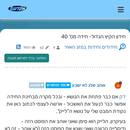
חידון הקיץ הגדול- חידה מס' 40
חידודים וחידות במזג האויר
1901
62
9
התחבר בכדי לפרסם תגובה
אוהב שלג לא ישבע
א
👑 מלך ההימורים
❄️ משקיען
ז'ק
אם כבר פתחת את הנושא - ובכל מקרה מבחינת החידה
אפשר כבר לנעול את האשכול - ארשה לעצמי לכתוב כאן את
נקודת המבט שלי על נושא ה"לייק",
בעיקרון, הלייק הוא סימן שאני אוהב את הפוסט הזה -
ודיסלייק הכוונה שאני שונא את הפוסט הזה (לא אוהב - זה לא