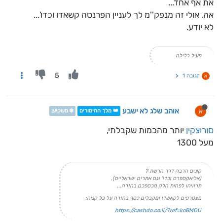
את אף אחד...
אה, אולי זה מנפק''מ לך לעניין הפרנסה קשאדו וכדו'...
לא יודע.
פעיל בלילה
5
תגובה 1
א
אוהב שלג לא ישבע
א
👑 מלך ההימורים
❄️ משקיען
סורוצקין
יותר מהכמות שקבלתי,
מעל 1300
קונים הרבה דרך הרשת ?
(אליאקספרס וכדו' וגם אתרים ישראליים),
תרוויחו לפחות חלק מכספכם בחזרה...
מצטרפים לקאשדו ומקבלים כסף בחזרה על כל קניה:
https://cashdo.co.il/?ref=koBMDU