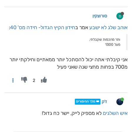
סורוצקין
ס
אוהב שלג לא ישבע
אמר ב
חידון הקיץ הגדול- חידה מס' 40
:
ותר מהכמות שקבלתי,
מעל 1300
אני קיבלתי אתה יכול להסתכל יותר ממאתיים וחילקתי יותר
מ700 בפחות מחצי שנה שאני פעיל
2
ז'ק
👑 מלך ההימורים
איש השלגים
לא מספיק לייק, יישר כח גדול!