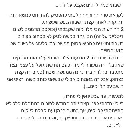
חשבתי כמה לייקים אקבל על זה....
לקראת סוף-החורף החלטתי להפסיק להתייחס לנושא הזה -
וזה קרה לאחר קצת חשבון הנפש שעשיתי,
2 ההודעות הכי מלוייקות שקבלתי (וכולכם מוזמנים לשים
דיסלייק על זה) הם אחד בקשה לניק לא לכתוב בפורום
בשבת והשניה להביא פסוק ממשלי כדי ללעוג על גאווה של
חזאי מסויים,
היות שכשכתבתי 2 הודעות אלו חשבתי על כמות הלייקים
שאקבל - זה מעורר לי מדי-פעם תחושת גועל על עצמי מצד
מתכבד בקלון חברו ונהנה ממעשה שבת (כמובן זה קצת
בצחוק, אבל זה באמת כואב לי שכשאני כותב משהו רציני אני
חושב על הלייקים....),
למעשה, עד עכשיו אין לי פתרון,
כי כשחזרתי לפני קצת יותר מחודש לפורום בהתחלה כלל לא
התייחסתי ללייקים, אך במשך הזמן ועם קבלת לייקים
מאחרים אני מכיר טובה ומלייק גם, ושוב חזרנו למסחרת
הלייקים,