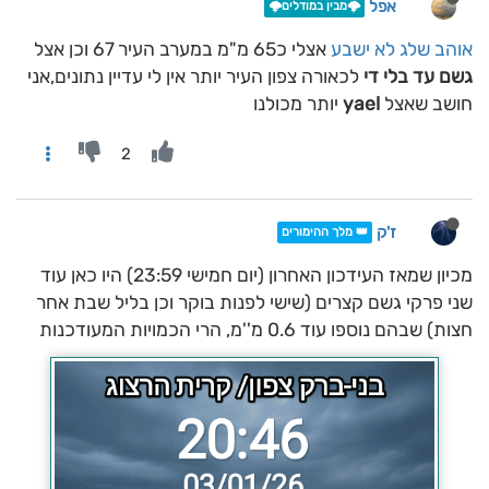
אפל
🌩️מבין במודלים🌩️
אוהב שלג לא ישבע
אצלי כ65 מ"מ במערב העיר 67 וכן אצל
גשם עד בלי די
לכאורה צפון העיר יותר אין לי עדיין נתונים,אני
חושב שאצל
yael
יותר מכולנו
2
ז'ק
👑 מלך ההימורים
מכיון שמאז העידכון האחרון (יום חמישי 23:59) היו כאן עוד
שני פרקי גשם קצרים (שישי לפנות בוקר וכן בליל שבת אחר
חצות) שבהם נוספו עוד 0.6 מ''מ, הרי הכמויות המעודכנות