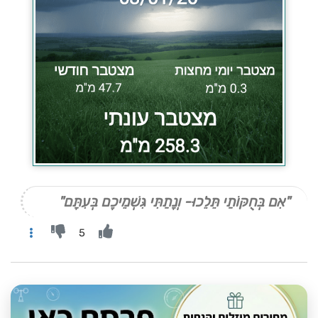
"אִם בְּחֻקּוֹתַי תֵּלֵכוּ- וְנָתַתִּי גִּשְׁמֵיכֶם בְּעִתָּם"
5