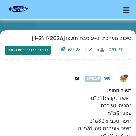
סיכום מערכת יב-יג טבת תשפו [2026\1\1-2]
דיווחים
536
11
6
התחבר בכדי לפרסם תגובה
שימי
❄️ משקיען
משור החוף:
ראש הנקרא: 11מ"מ
נהריה: 30מ"מ
עכו: 31מ"מ
חיפה טכניון: 33מ"מ
חיפה אוניברסיטה: 31מ"מ