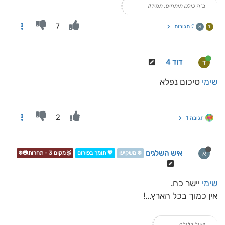
ב"ה כולנו תותחים, תמיד!!
7
2 תגובות
ד
א
דוד 4
ד
שימי
סיכום נפלא
2
תגובה 1
איש השלגים
א
❄️ משקיען
💖 תומך בפורום
🥉מקום 3 - תחרות📷❄️
שימי
יישר כח.
אין כמוך בכל הארץ...!
פעיל בלילה