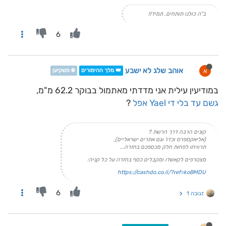
ב"ה כולנו תותחים, תמיד!!
6
אוהב שלג לא ישבע
א
👑 מלך ההימורים
❄️ משקיען
במודיעין עילית אני מדדתי מאתמול בבוקר 62.2 מ"מ,
גשם עד בלי די
Yael
אפל
?
קונים הרבה דרך הרשת ?
(אליאקספרס וכדו' וגם אתרים ישראליים),
תרוויחו לפחות חלק מכספכם בחזרה...
מצטרפים לקאשדו ומקבלים כסף בחזרה על כל קניה:
https://cashdo.co.il/?ref=koBMDU
6
תגובה 1