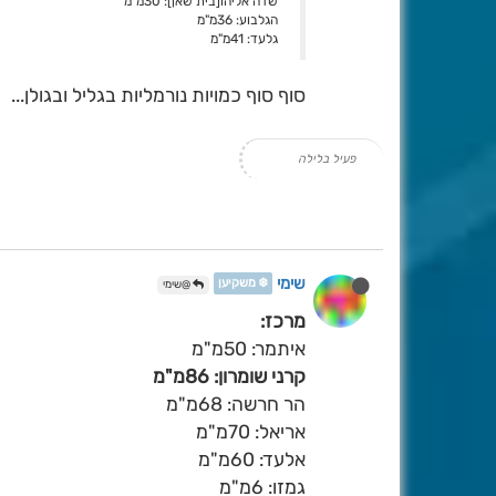
שדה אליהו[בית שאן]: 30מ"מ
הגלבוע: 36מ"מ
גלעד: 41מ"מ
סוף סוף כמויות נורמליות בגליל ובגולן...
פעיל בלילה
שימי
❄️ משקיען
@שימי
מרכז:
איתמר: 50מ"מ
קרני שומרון: 86מ"מ
הר חרשה: 68מ"מ
אריאל: 70מ"מ
אלעד: 60מ"מ
גמזו: 6מ"מ