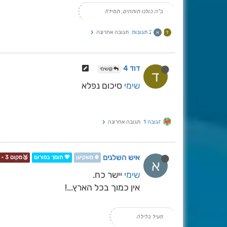
ב"ה כולנו תותחים, תמיד!!
2 תגובות
תגובה אחרונה
ד
א
דוד 4
@שימי
ד
שימי
סיכום נפלא
תגובה 1
תגובה אחרונה
איש השלגים
❄️ משקיען
💖 תומך בפורום
🥉מקום 3 - תחרות📷❄️
א
שימי
יישר כח.
אין כמוך בכל הארץ...!
פעיל בלילה