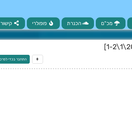
מכ"ם
הכנרת
פופולרי
קישורי
התחבר בכדי לפרס