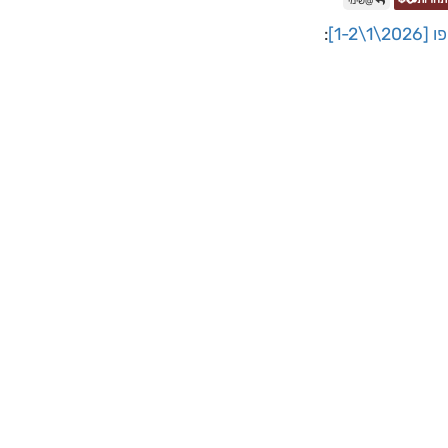
@שימי
1-2]
: