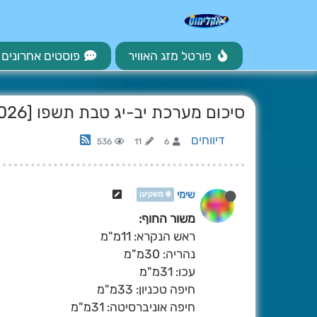
פורטל מזג האוויר
פוסטים אחרונים
סיכום מערכת יב-יג טבת תשפו [2026\1\1-2]
דיווחים
536
11
6
שימי
❄️ משקיען
משור החוף:
ראש הנקרא: 11מ"מ
נהריה: 30מ"מ
עכו: 31מ"מ
חיפה טכניון: 33מ"מ
חיפה אוניברסיטה: 31מ"מ