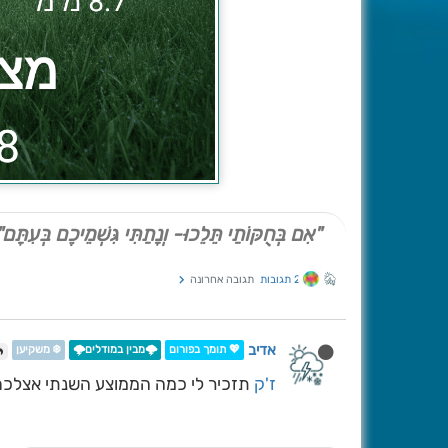
"אִם בְּחֻקּוֹתַי תֵּלֵכוּ- וְנָתַתִּי גִּשְׁמֵיכֶם בְּעִתָּם"
2 תגובות
תגובה אחרונה
אדיב
💖 תומך בפורום
🌩️מבין במודלים🌩️
❄️ משקיען
ז'ק
תזכיר לי כמה הממוצע השנתי אצלכ