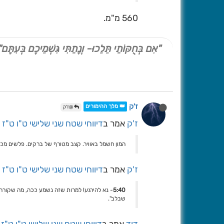
560 מ"מ.
"אִם בְּחֻקּוֹתַי תֵּלֵכוּ- וְנָתַתִּי גִּשְׁמֵיכֶם בְּעִתָּם"
ז'ק
👑 מלך ההימורים
@ז'ק
ז'ק
אמר ב
דיווחי שטח שני שלישי ט"ו ט"ז
המון חשמל באוויר. קצב מטורף של ברקים. פלשים מכל 
ז'ק
אמר ב
דיווחי שטח שני שלישי ט"ו ט"ז
5:40
- נא להירגע! למרות שזה נשמע ככה, מה שקורה 
שבלב".