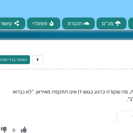
מכ"ם
הכנרת
פופולרי
קישורי
התחבר בכדי לפרס
 מה שקורה כרגע בגוש דן אינו התקפה מאיראן. ''לא נבראו
".
0