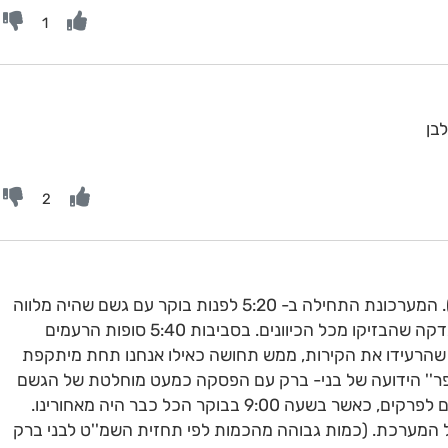
1
בן
2
סיכום ה''מערכונת'' כאן בבני-ברק (צפון). המערכונת התחילה ב- 5:20 לפנות בוקר עם גשם שהיה מלווה
במופע ברקים עצבני של עשרות ברקים בדקה שהבזיקו מכל הכיוונים. בסביבות 5:40 סופות הרעמים
 שהרעידו את הקירות, ממש תחושה כאילו אנחנו תחת מיתקפת
ר'' הידועה של בני- ברק עם הפסקה כמעט מוחלטת של הגשם
עד השעה 8:00 בבוקר, אז התחדש הגשם לפרקים, כאשר בשעה 9:00 בבוקר הכל כבר היה מאחורינו.
ר הקצרצר של המערכת. (כמות גבוהה מהכמות לפי תחזית השמ''ט לבני ברק