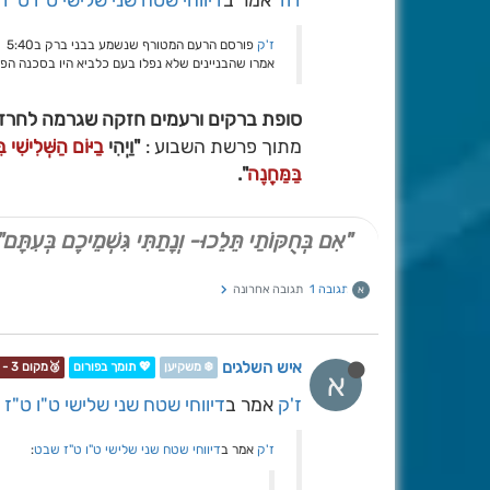
דוד
אמר ב
דיווחי שטח שני שלישי ט"ו ט"ז
ז'ק
פורסם הרעם המטורף שנשמע בבני ברק ב5:40
אמרו שהבניינים שלא נפלו בעם כלביא היו בסכנה הפע
סופת ברקים ורעמים חזקה שגרמה לחרדה
מתוך פרשת השבוע :
"וַיְהִי
בַיּוֹם הַשְּׁלִישִׁי 
בַּמַּחֲנֶה
".
"אִם בְּחֻקּוֹתַי תֵּלֵכוּ- וְנָתַתִּי גִּשְׁמֵיכֶם בְּעִתָּם"
תגובה 1
תגובה אחרונה
א
איש השלגים
❄️ משקיען
💖 תומך בפורום
🥉מקום 3 - תחרות📷❄️
א
ז'ק
אמר ב
דיווחי שטח שני שלישי ט"ו ט"ז
ז'ק
אמר ב
דיווחי שטח שני שלישי ט"ו ט"ז שבט
: