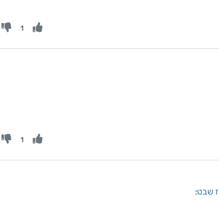
1
1
"ז שבט
: