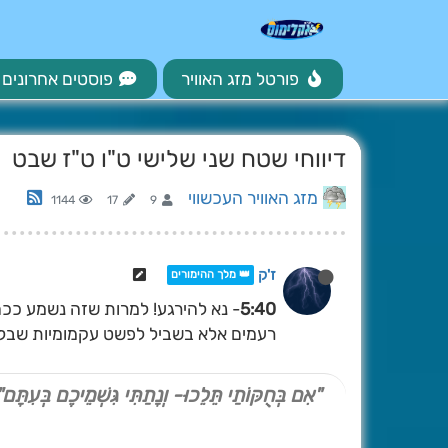
פורטל מזג האוויר
פוסטים אחרונים
דיווחי שטח שני שלישי ט"ו ט"ז שבט
מזג האוויר העכשווי
1144
17
9
ז'ק
👑 מלך ההימורים
5:40
- נא להירגע! למרות שזה נשמע ככה,
רעמים אלא בשביל לפשט עקמומיות שבלב
"אִם בְּחֻקּוֹתַי תֵּלֵכוּ- וְנָתַתִּי גִּשְׁמֵיכֶם בְּעִתָּם"