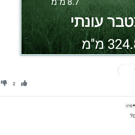
2
@ז'ק
ם?