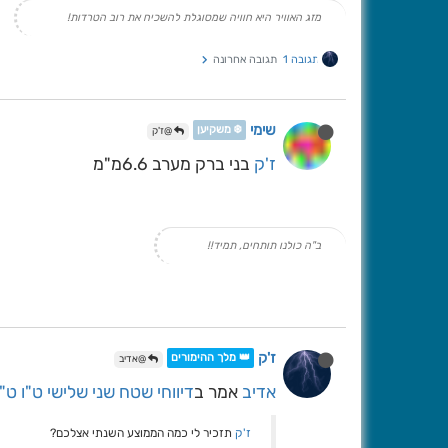
מזג האוויר היא חוויה שמסוגלת להשכיח את רוב הטרדות!
תגובה 1
תגובה אחרונה
שימי
❄️ משקיען
@ז'ק
ז'ק
בני ברק מערב 6.6מ"מ
ב"ה כולנו תותחים, תמיד!!
ז'ק
👑 מלך ההימורים
@אדיב
אדיב
אמר ב
דיווחי שטח שני שלישי ט"ו ט
ז'ק
תזכיר לי כמה הממוצע השנתי אצלכם?