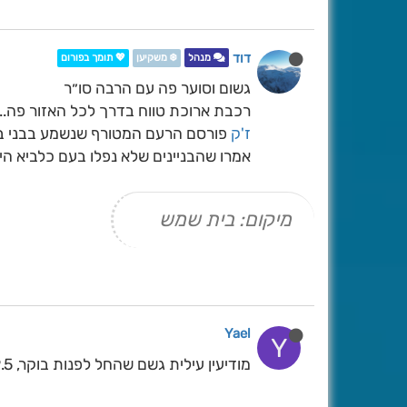
דוד
מנהל
❄️ משקיען
💖 תומך בפורום
גשום וסוער פה עם הרבה סו״ר
רכבת ארוכת טווח בדרך לכל האזור פה...
ז'ק
פורסם הרעם המטורף שנשמע בבני ברק 
אמרו שהבניינים שלא נפלו בעם כלביא הי
מיקום: בית שמש
Yael
Y
מודיעין עילית גשם שהחל לפנות בוקר, 19.5 מ"מ עד כה, כעת התבהר