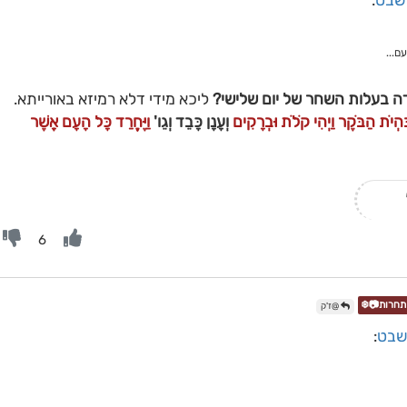
 שבט
:
ם...
 בעלות השחר של יום שלישי?
ליכא מידי דלא רמיזא באורייתא.
בִּהְיֹת הַבֹּקֶר וַיְהִי קֹלֹת וּבְרָקִים
וְעָנָן כָּבֵד וְגֵו'
וַיֶּחֱרַד כָּל הָעָם אֲשֶׁר
6
@ז'ק
 שבט
: