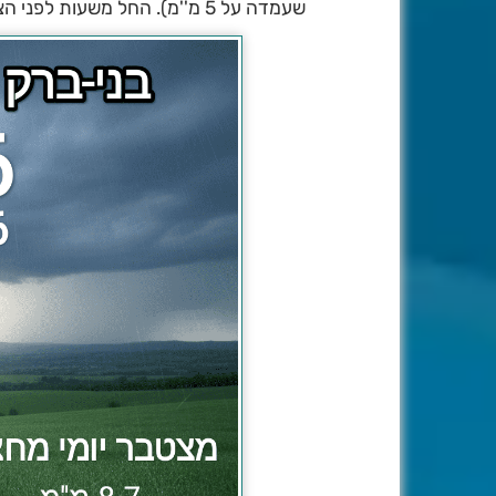
שעמדה על 5 מ''מ). החל משעות לפני הצהריים מזג האוויר בהיר ונעים.